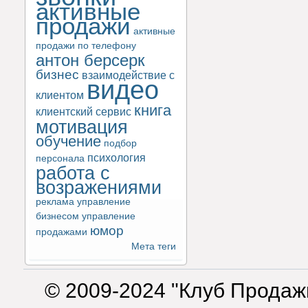
активные
продажи
активные
продажи по телефону
антон берсерк
бизнес
взаимодействие с
видео
клиентом
книга
клиентский сервис
мотивация
обучение
подбор
психология
персонала
работа с
возражениями
реклама
управление
бизнесом
управление
юмор
продажами
Мета теги
© 2009-2024 "Клуб Продаж