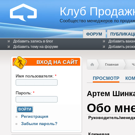
Клуб Продаж
Сообщество менеджеров по продаж
ФОРУМ
ПУБЛИКАЦ
Добавить запись в блог
Добавить вака
Добавить тему на форуме
Добавить резю
ВХОД НА САЙТ
Главная
Ч
Имя пользователя:
*
ПРОСМОТР
КО
Артем Шинк
Пароль:
*
Обо мн
Регистрация
Руководитель/менед
Забыли пароль?
Ключевая