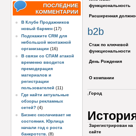
ПОСЛЕДНИЕ
функциональность
КОММЕНТАРИИ
Расширенная должно
В Клубе Продажников
b2b
новый бармен
(17)
Подскажите CRM для
небольшой монтажной
Стаж по ключевой
организации
(16)
функциональности
В связи со СПАМ атакой
День Рождения
временно вводится
премодерация
материалов и
О компании
регистрации
пользователей
(11)
Город
Где найти актуальные
обзоры рекламных
сетей?
(4)
Истори
Бизнес сколачивает не
состояния. Юрлица
Зарегистрирован на
начали год с роста
сайте
банкротств.
(8)