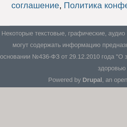
соглашение
,
Политика конф
Некоторые текстовые, графические, аудио
могут содержать информацию предназн
основании №436-ФЗ от 29.12.2010 года "О
здоровью 
Powered by
Drupal
, an ope