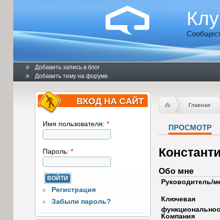
Клу
Сообщест
Добавить запись в блог
Добавить тему на форуме
ВХОД НА САЙТ
Главная
Имя пользователя:
*
ПРОСМОТР
Констант
Пароль:
*
Обо мне
Руководитель/м
Регистрация
Ключевая
Забыли пароль?
функциональнос
Компания