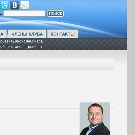
к:
А
ЧЛЕНЫ КЛУБА
КОНТАКТЫ
обавить анонс вебинара
обавить анонс тренинга