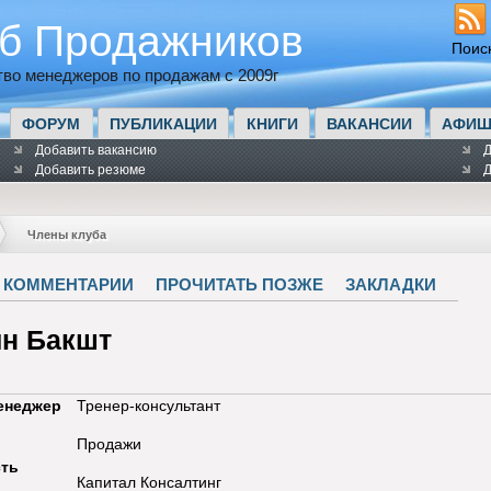
б Продажников
Поис
во менеджеров по продажам с 2009г
ФОРУМ
ПУБЛИКАЦИИ
КНИГИ
ВАКАНСИИ
АФИШ
Добавить вакансию
Д
Добавить резюме
Д
Члены клуба
КОММЕНТАРИИ
ПРОЧИТАТЬ ПОЗЖЕ
ЗАКЛАДКИ
ин Бакшт
енеджер
Тренер-консультант
Продажи
ть
Капитал Консалтинг