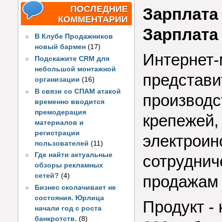
ПОСЛЕДНИЕ
Зарплата 
КОММЕНТАРИИ
Зарплата
В Клубе Продажников
новый бармен
(17)
Интернет-
Подскажите CRM для
небольшой монтажной
представи
организации
(16)
В связи со СПАМ атакой
производс
временно вводится
премодерация
крепежей,
материалов и
регистрации
электроин
пользователей
(11)
Где найти актуальные
сотруднич
обзоры рекламных
сетей?
(4)
продажам 
Бизнес сколачивает не
состояния. Юрлица
Продукт - 
начали год с роста
банкротств.
(8)