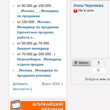
Анна Черняева
от 90.000 до 150.000
,
Не в сети
__Москва__
,
Менеджер
по продажам
от 150.000
,
Москва
,
Менеджер по продажам
(проектные продажи,
работа с...
от 50.000 до 70.000
,
Аккаунт-менеджер
от 70.000 до 200.000
,
г
Новосибирск
,
Менеджер
5
Вверху
отдела продаж
,
Москва
,
Менеджер по
продажам рекламы
Голос за!
Войдите
или
з
Добавить
Всего 4262
бесплатно
|
БЛИЖАЙШИЙ
ВЕБИНАР