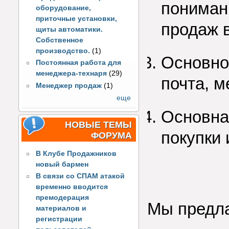
пониман
оборудование,
приточные установки,
продаж 
щиты автоматики.
Собственное
производство.
(1)
Основно
Постоянная работа для
менеджера-технаря
(29)
почта, 
Менеджер продаж
(1)
еще
Основна
НОВЫЕ ТЕМЫ
покупки 
ФОРУМА
В Клубе Продажников
новый бармен
В связи со СПАМ атакой
временно вводится
премодерация
Мы предла
материалов и
регистрации