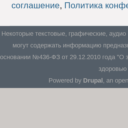
соглашение
,
Политика конф
Некоторые текстовые, графические, аудио
могут содержать информацию предназн
основании №436-ФЗ от 29.12.2010 года "О
здоровью 
Powered by
Drupal
, an ope