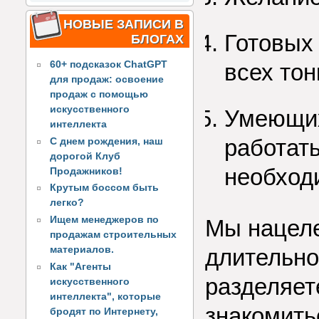
НОВЫЕ ЗАПИСИ В
Готовых
БЛОГАХ
всех тон
60+ подсказок ChatGPT
для продаж: освоение
продаж с помощью
искусственного
Умеющих
интеллекта
работат
С днем рождения, наш
дорогой Клуб
необход
Продажников!
Крутым боссом быть
легко?
Ищем менеджеров по
Мы нацеле
продажам строительных
длительно
материалов.
Как "Агенты
разделяет
искусственного
интеллекта", которые
знакомит
бродят по Интернету,