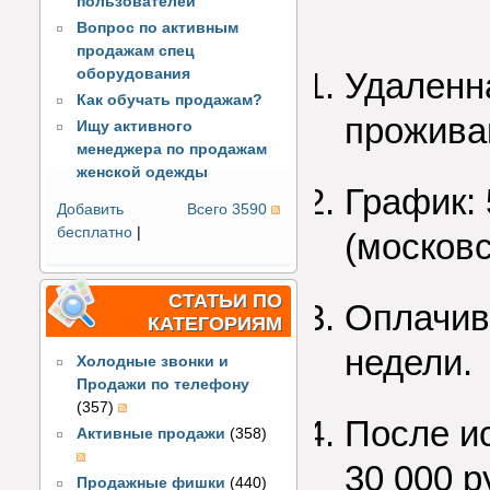
пользователей
Вопрос по активным
продажам спец
Удаленна
оборудования
Как обучать продажам?
прожива
Ищу активного
менеджера по продажам
женской одежды
График: 
Добавить
Всего 3590
бесплатно
|
(московс
СТАТЬИ ПО
Оплачив
КАТЕГОРИЯМ
недели.
Холодные звонки и
Продажи по телефону
(357)
После ис
Активные продажи
(358)
30 000 р
Продажные фишки
(440)