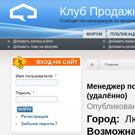
Клуб Продаж
Сообщество менеджеров по продаж
ФОРУМ
ПУБЛИКАЦ
Добавить запись в блог
Добавить вака
Добавить тему на форуме
Добавить резю
ВХОД НА САЙТ
Главная
Имя пользователя:
*
Менеджер п
Пароль:
*
(удалённо)
Опубликова
Город:
Л
Регистрация
Забыли пароль?
Возможна