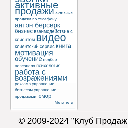
активные
продажи
активные
продажи по телефону
антон берсерк
бизнес
взаимодействие с
видео
клиентом
книга
клиентский сервис
мотивация
обучение
подбор
психология
персонала
работа с
возражениями
реклама
управление
бизнесом
управление
юмор
продажами
Мета теги
© 2009-2024 "Клуб Продаж