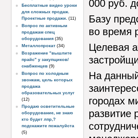
000 руб. д
Бесплатные видео уроки
для сложных продаж.
Базу пред
Проектные продажи.
(11)
Вопрос по активным
во время 
продажам спец
оборудования
(35)
Целевая а
Металлопрокат
(34)
Возражение "вышлите
застройщи
прайс" у закупщиков/
снабженцев
(9)
На данный
Вопрос по холодным
звонкам, цель которых
заинтерес
продажа
образовательных услуг
городах м
(12)
Продаю осветительные
развитие 
оборудование, не знаю
кто будет лпр,?
сотруднич
подскажите пожалуйста
(5)