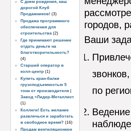
менеджеро
С днем рождения, наш
дорогой Клуб
рассмотре
Продажников!
(3)
Продажа программного
городов, 
обеспечения для
строительства
(2)
Ваши зада
Где принимают решение
отдать деньги на
благотворительность?
Привлече
(4)
Старший оператор в
звонков,
колл-центр
(1)
Купить кран-балки
грузоподъемностью 5
по реги
тонн от производителя |
Завод «Лидер-Металлист
(1)
Ведение
Коллеги! Есть желание
развлечься и заработать
наблюде
в свободное время?
(16)
Продам вентиляционное