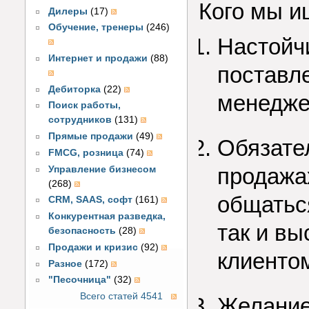
Кого мы и
Дилеры
(17)
Обучение, тренеры
(246)
Настойч
Интернет и продажи
(88)
поставл
Дебиторка
(22)
менедже
Поиск работы,
сотрудников
(131)
Прямые продажи
(49)
Обязате
FMCG, розница
(74)
продажах
Управление бизнесом
(268)
общаться
CRM, SAAS, софт
(161)
Конкурентная разведка,
так и вы
безопасность
(28)
Продажи и кризис
(92)
клиенто
Разное
(172)
"Песочница"
(32)
Всего статей 4541
Желание