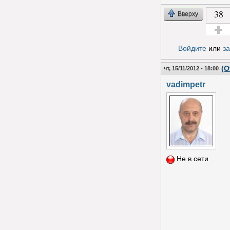
38
Вверху
Голос з
Войдите
или
з
(О
чт, 15/11/2012 - 18:00
vadimpetr
Не в сети