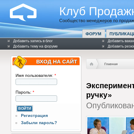
Клуб Продаж
Сообщество менеджеров по продаж
ФОРУМ
ПУБЛИКАЦ
Добавить запись в блог
Добавить вака
Добавить тему на форуме
Добавить резю
ВХОД НА САЙТ
Главная
Имя пользователя:
*
Эксперимент
Пароль:
*
ручку»
Опубликова
Регистрация
Забыли пароль?