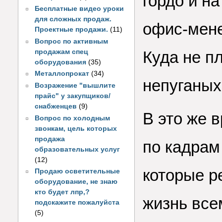
гордо и н
Бесплатные видео уроки
для сложных продаж.
офис-мене
Проектные продажи.
(11)
Вопрос по активным
продажам спец
Куда не п
оборудования
(35)
Металлопрокат
(34)
непуганых
Возражение "вышлите
прайс" у закупщиков/
снабженцев
(9)
В это же 
Вопрос по холодным
звонкам, цель которых
продажа
по кадрам
образовательных услуг
(12)
которые р
Продаю осветительные
оборудование, не знаю
кто будет лпр,?
жизнь все
подскажите пожалуйста
(5)