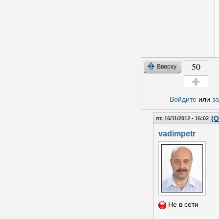
50
Вверху
Голос за!
Войдите
или
з
(О
пт, 16/11/2012 - 16:02
vadimpetr
Не в сети