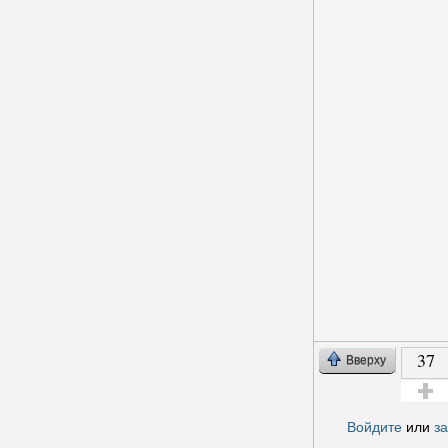
37
Вверху
Голос з
Войдите
или
з