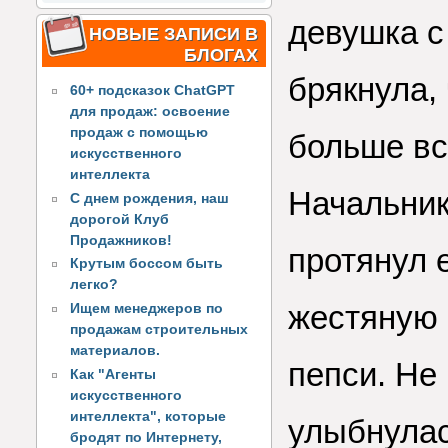
девушка с
НОВЫЕ ЗАПИСИ В
БЛОГАХ
брякнула,
60+ подсказок ChatGPT
для продаж: освоение
продаж с помощью
больше вс
искусственного
интеллекта
Начальник
С днем рождения, наш
дорогой Клуб
Продажников!
протянул 
Крутым боссом быть
легко?
жестяную б
Ищем менеджеров по
продажам строительных
материалов.
пепси. Не
Как "Агенты
искусственного
интеллекта", которые
улыбнулас
бродят по Интернету,