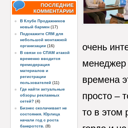
ПОСЛЕДНИЕ
КОММЕНТАРИИ
В Клубе Продажников
новый бармен
(17)
Подскажите CRM для
небольшой монтажной
очень инт
организации
(16)
В связи со СПАМ атакой
временно вводится
менеджер 
премодерация
материалов и
времена э
регистрации
пользователей
(11)
Где найти актуальные
просто – 
обзоры рекламных
сетей?
(4)
Бизнес сколачивает не
то в этом 
состояния. Юрлица
начали год с роста
банкротств.
(8)