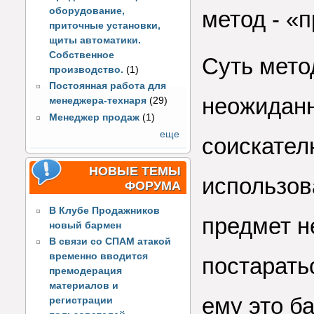
оборудование,
метод - «
приточные установки,
щиты автоматики.
Собственное
Суть мето
производство.
(1)
Постоянная работа для
неожиданн
менеджера-технаря
(29)
Менеджер продаж
(1)
еще
соискателю
НОВЫЕ ТЕМЫ
использов
ФОРУМА
В Клубе Продажников
предмет н
новый бармен
В связи со СПАМ атакой
временно вводится
постарать
премодерация
материалов и
ему это б
регистрации