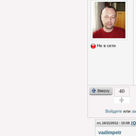
Не в сети
40
Вверху
Голос за!
Войдите
или
з
(О
пт, 16/11/2012 - 15:58
vadimpetr