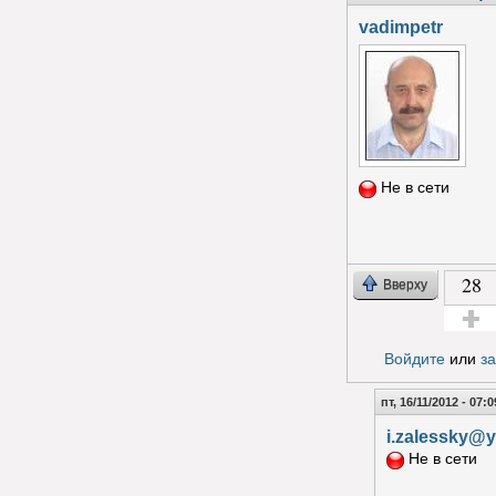
vadimpetr
Не в сети
28
Вверху
Голос з
Войдите
или
з
пт, 16/11/2012 - 07:0
i.zalessky@
Не в сети