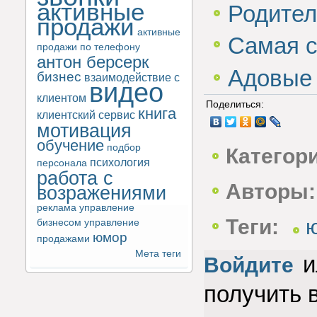
активные
Родите
продажи
активные
Самая 
продажи по телефону
антон берсерк
Адовые 
бизнес
взаимодействие с
видео
клиентом
Поделиться:
книга
клиентский сервис
мотивация
обучение
подбор
Категор
психология
персонала
работа с
Авторы:
возражениями
реклама
управление
Теги:
бизнесом
управление
юмор
продажами
Мета теги
и
Войдите
получить 