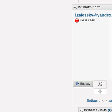
чт, 15/11/2012 - 10:28
i.zalessky@yandex
Не в сети
32
Вверху
Голос за!
Войдите
или
з
(О
чт, 15/11/2012 - 15:45