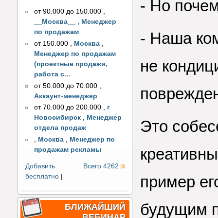
- Но поче
от 90.000 до 150.000
,
__Москва__
,
Менеджер
по продажам
- Наша ко
от 150.000
,
Москва
,
Менеджер по продажам
не кондиц
(проектные продажи,
работа с...
от 50.000 до 70.000
,
поврежден
Аккаунт-менеджер
от 70.000 до 200.000
,
г
Новосибирск
,
Менеджер
Это собес
отдела продаж
,
Москва
,
Менеджер по
креативны
продажам рекламы
Добавить
Всего 4262
бесплатно
|
пример ег
будущим 
БЛИЖАЙШИЙ
ВЕБИНАР