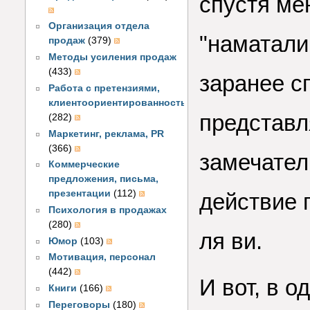
спустя ме
Организация отдела
"наматали 
продаж
(379)
Методы усиления продаж
(433)
заранее с
Работа с претензиями,
клиентоориентированность
представл
(282)
Маркетинг, реклама, PR
(366)
замечател
Коммерческие
предложения, письма,
презентации
(112)
действие 
Психология в продажах
(280)
ля ви.
Юмор
(103)
Мотивация, персонал
(442)
И вот, в 
Книги
(166)
Переговоры
(180)