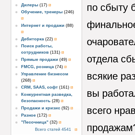
по сбыту 
Дилеры
(17)
Обучение, тренеры
(246)
финально
Интернет и продажи
(88)
очаровате
Дебиторка
(22)
Поиск работы,
сотрудников
(131)
отдела сб
Прямые продажи
(49)
FMCG, розница
(74)
всякие ра
Управление бизнесом
(268)
CRM, SAAS, софт
(161)
вы работа
Конкурентная разведка,
безопасность
(28)
всего нра
Продажи и кризис
(92)
Разное
(172)
"Песочница"
(32)
продажам?
Всего статей 4541