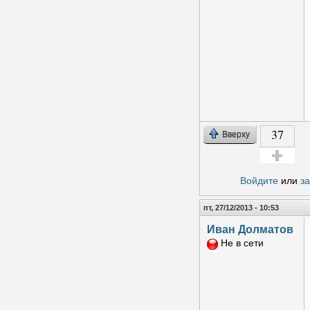
37
Вверху
Голос за!
Войдите
или
з
пт, 27/12/2013 - 10:53
Иван Долматов
Не в сети