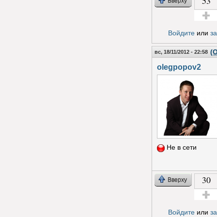
53
Вверху
Голос з
Войдите
или
з
(
вс, 18/11/2012 - 22:58
olegpopov2
Не в сети
30
Вверху
Голос з
Войдите
или
з