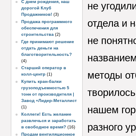
С днем рождения, наш
не угодил
дорогой Клуб
Продажников!
(3)
отдела и 
Продажа программного
обеспечения для
строительства
(2)
не понятн
Где принимают решение
отдать деньги на
благотворительность?
названием
(4)
Старший оператор в
методы от
колл-центр
(1)
Купить кран-балки
грузоподъемностью 5
творилось 
тонн от производителя |
Завод «Лидер-Металлист
нашем гор
(1)
Коллеги! Есть желание
развлечься и заработать
разного у
в свободное время?
(16)
Продам вентиляционное