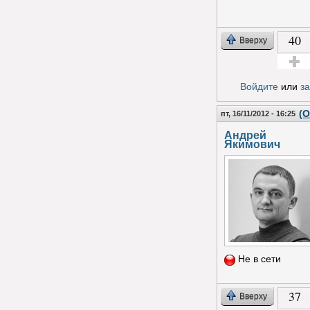
40
Вверху
Голос з
Войдите
или
з
(О
пт, 16/11/2012 - 16:25
Андрей
Якимович
Не в сети
37
Вверху