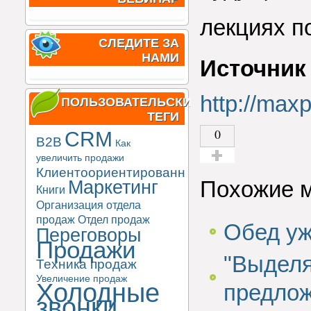
лекциях п
СЛЕДИТЕ ЗА
НАМИ
Источник
http://max
ПОЛЬЗОВАТЕЛЬСКИЕ
ТЕГИ
0
CRM
B2B
Как
увеличить продажи
Клиентоориентированность
Голос за!
Маркетинг
Похожие 
Книги
Организация отдела
продаж
Отдел продаж
Обед уж
Переговоры
Продажи
"Выдел
Техника продаж
Увеличение продаж
Холодные
предло
звонки