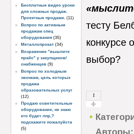
«мыслит
Бесплатные видео уроки
для сложных продаж.
Проектные продажи.
(11)
тесту Бел
Вопрос по активным
продажам спец
оборудования
(35)
конкурсе 
Металлопрокат
(34)
Возражение "вышлите
выбор?
прайс" у закупщиков/
снабженцев
(9)
Вопрос по холодным
звонкам, цель которых
продажа
образовательных услуг
1
(12)
Продаю осветительные
оборудование, не знаю
Голос за!
Категор
кто будет лпр,?
подскажите пожалуйста
(5)
Авторы: