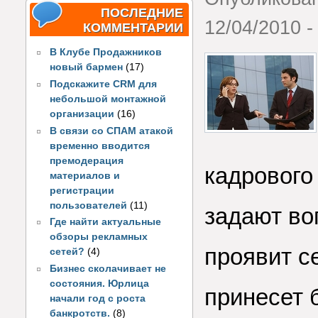
ПОСЛЕДНИЕ
12/04/2010 -
КОММЕНТАРИИ
В Клубе Продажников
новый бармен
(17)
Подскажите CRM для
небольшой монтажной
организации
(16)
В связи со СПАМ атакой
временно вводится
премодерация
кадрового
материалов и
регистрации
пользователей
(11)
задают во
Где найти актуальные
обзоры рекламных
проявит с
сетей?
(4)
Бизнес сколачивает не
состояния. Юрлица
принесет 
начали год с роста
банкротств.
(8)