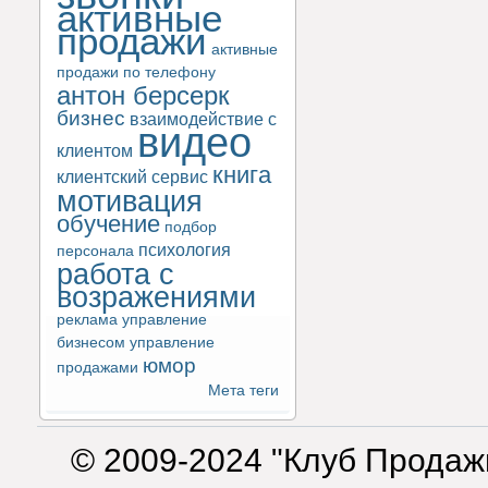
активные
продажи
активные
продажи по телефону
антон берсерк
бизнес
взаимодействие с
видео
клиентом
книга
клиентский сервис
мотивация
обучение
подбор
психология
персонала
работа с
возражениями
реклама
управление
бизнесом
управление
юмор
продажами
Мета теги
© 2009-2024 "Клуб Продаж