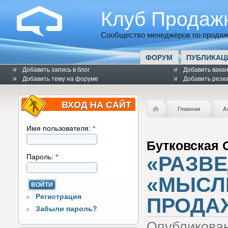
Клуб Продаж
Сообщество менеджеров по продаж
ФОРУМ
ПУБЛИКАЦ
Добавить запись в блог
Добавить вака
Добавить тему на форуме
Добавить резю
ВХОД НА САЙТ
Главная
А
Имя пользователя:
*
Бутковская 
«РАЗВЕ
Пароль:
*
«МЫСЛ
Регистрация
ПРОДА
Забыли пароль?
Опубликова