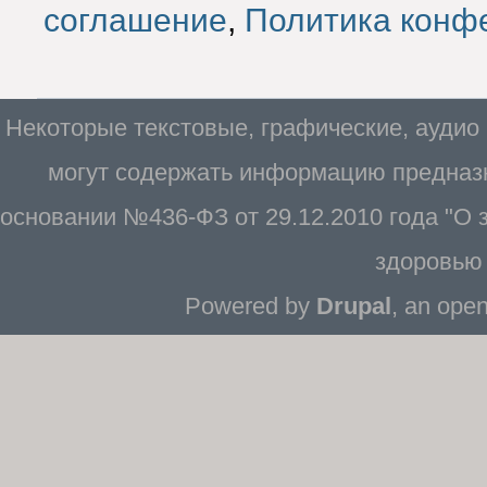
соглашение
,
Политика конф
Некоторые текстовые, графические, аудио
могут содержать информацию предназн
основании №436-ФЗ от 29.12.2010 года "О
здоровью 
Powered by
Drupal
, an ope