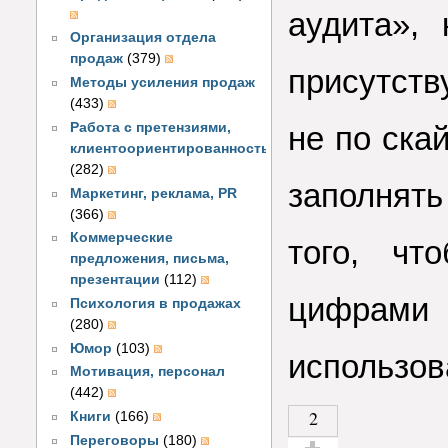
аудита», 
Организация отдела
продаж
(379)
присутств
Методы усиления продаж
(433)
Работа с претензиями,
не по ска
клиентоориентированность
(282)
заполнять
Маркетинг, реклама, PR
(366)
Коммерческие
того, чт
предложения, письма,
презентации
(112)
цифрами 
Психология в продажах
(280)
Юмор
(103)
использова
Мотивация, персонал
(442)
2
Книги
(166)
Переговоры
(180)