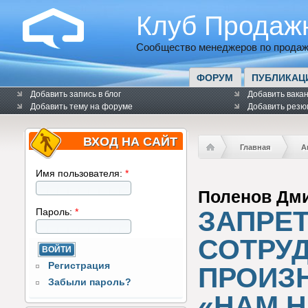
Клуб Продаж
Сообщество менеджеров по продаж
ФОРУМ
ПУБЛИКАЦ
Добавить запись в блог
Добавить вака
Добавить тему на форуме
Добавить резю
ВХОД НА САЙТ
Главная
А
Имя пользователя:
*
Поленов Дм
ЗАПРЕ
Пароль:
*
СОТРУ
Регистрация
ПРОИЗ
Забыли пароль?
«НАМ Н