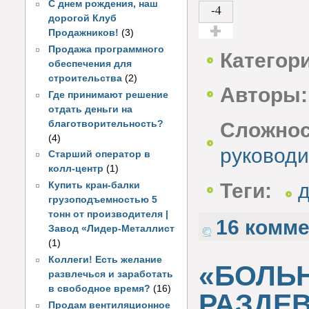
С днем рождения, наш
-4
дорогой Клуб
Продажников!
(3)
Голос за!
Продажа программного
Категор
обеспечения для
строительства
(2)
Авторы:
Где принимают решение
отдать деньги на
благотворительность?
Сложнос
(4)
руководи
Старший оператор в
колл-центр
(1)
Теги:
д
Купить кран-балки
грузоподъемностью 5
тонн от производителя |
16 комм
Завод «Лидер-Металлист
(1)
Коллеги! Есть желание
«БОЛЬН
развлечься и заработать
в свободное время?
(16)
РАЗДЕВ
Продам вентиляционное