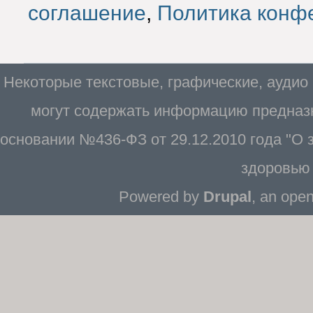
соглашение
,
Политика конф
Некоторые текстовые, графические, аудио
могут содержать информацию предназн
основании №436-ФЗ от 29.12.2010 года "О
здоровью 
Powered by
Drupal
, an ope