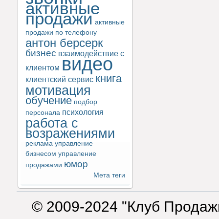
активные
продажи
активные
продажи по телефону
антон берсерк
бизнес
взаимодействие с
видео
клиентом
книга
клиентский сервис
мотивация
обучение
подбор
психология
персонала
работа с
возражениями
реклама
управление
бизнесом
управление
юмор
продажами
Мета теги
© 2009-2024 "Клуб Продаж