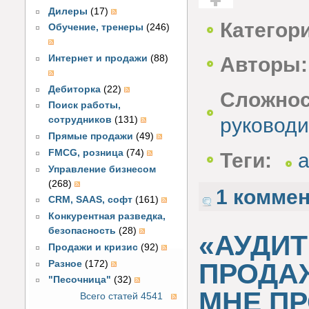
Дилеры
(17)
Голос за!
Категор
Обучение, тренеры
(246)
Интернет и продажи
(88)
Авторы:
Дебиторка
(22)
Сложнос
Поиск работы,
руководи
сотрудников
(131)
Прямые продажи
(49)
FMCG, розница
(74)
Теги:
Управление бизнесом
(268)
1 комме
CRM, SAAS, софт
(161)
Конкурентная разведка,
безопасность
(28)
«АУДИ
Продажи и кризис
(92)
ПРОДАЖ
Разное
(172)
"Песочница"
(32)
МНЕ П
Всего статей 4541