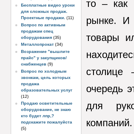
то – как
Бесплатные видео уроки
для сложных продаж.
рынке. И
Проектные продажи.
(11)
Вопрос по активным
продажам спец
товары и
оборудования
(35)
Металлопрокат
(34)
находите
Возражение "вышлите
прайс" у закупщиков/
снабженцев
(9)
столице 
Вопрос по холодным
звонкам, цель которых
продажа
очередь 
образовательных услуг
(12)
для руко
Продаю осветительные
оборудование, не знаю
кто будет лпр,?
компаний.
подскажите пожалуйста
(5)