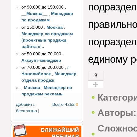
подраздел
от 90.000 до 150.000
,
__Москва__
,
Менеджер
по продажам
правильно
от 150.000
,
Москва
,
Менеджер по продажам
подраздел
(проектные продажи,
работа с...
от 50.000 до 70.000
,
единому р
Аккаунт-менеджер
от 70.000 до 200.000
,
г
9
Новосибирск
,
Менеджер
отдела продаж
,
Москва
,
Менеджер по
Голос за!
продажам рекламы
Категор
Добавить
Всего 4262
Авторы:
бесплатно
|
Сложнос
БЛИЖАЙШИЙ
ВЕБИНАР