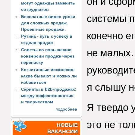
он и сфор
могут однажды заменить
сотрудников
системы п
Бесплатные видео уроки
для сложных продаж.
Проектные продажи.
конечно ег
Рутина - путь к успеху в
отделе продаж
не малых.
Советы по повышению
конверсии продаж через
переписку
руководит
Когнитивные искажения:
какие бывают и можно ли
избавиться
я слышу н
Скрипты в b2b-продажах:
между эффективностью
и творчеством
Я твердо 
подробнее
это не то
НОВЫЕ
ВАКАНСИИ