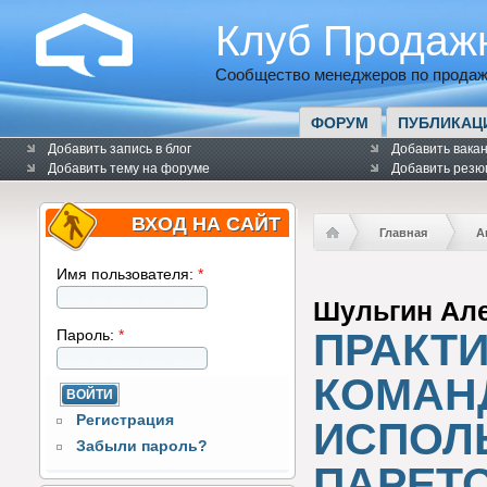
Клуб Продаж
Сообщество менеджеров по продаж
ФОРУМ
ПУБЛИКАЦ
Добавить запись в блог
Добавить вака
Добавить тему на форуме
Добавить резю
ВХОД НА САЙТ
Главная
А
Имя пользователя:
*
Шульгин Ал
ПРАКТИ
Пароль:
*
КОМАН
Регистрация
ИСПОЛ
Забыли пароль?
ПАРЕТО