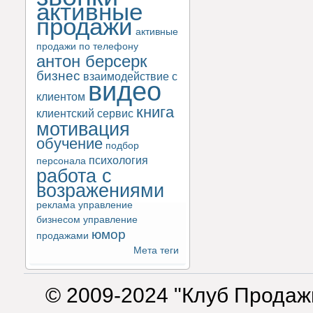
активные
продажи
активные
продажи по телефону
антон берсерк
бизнес
взаимодействие с
видео
клиентом
книга
клиентский сервис
мотивация
обучение
подбор
психология
персонала
работа с
возражениями
реклама
управление
бизнесом
управление
юмор
продажами
Мета теги
© 2009-2024 "Клуб Продаж