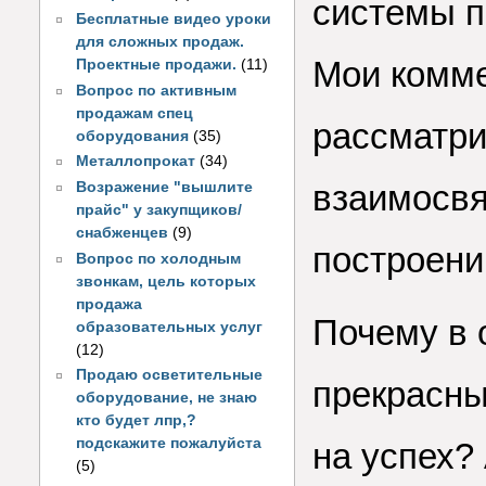
системы п
Бесплатные видео уроки
для сложных продаж.
Мои комме
Проектные продажи.
(11)
Вопрос по активным
продажам спец
рассматр
оборудования
(35)
Металлопрокат
(34)
взаимосвя
Возражение "вышлите
прайс" у закупщиков/
снабженцев
(9)
построени
Вопрос по холодным
звонкам, цель которых
продажа
Почему в 
образовательных услуг
(12)
Продаю осветительные
прекрасны
оборудование, не знаю
кто будет лпр,?
подскажите пожалуйста
на успех?
(5)