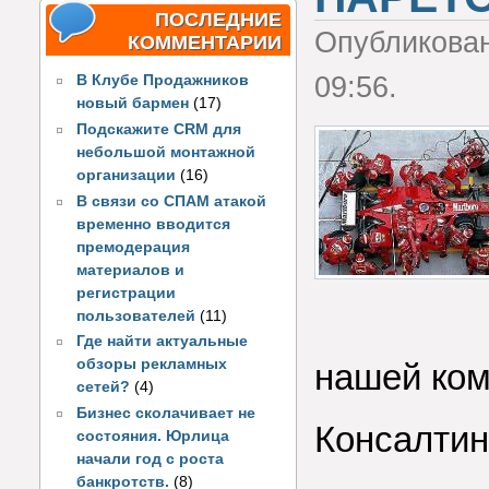
ПОСЛЕДНИЕ
Опубликова
КОММЕНТАРИИ
09:56.
В Клубе Продажников
новый бармен
(17)
Подскажите CRM для
небольшой монтажной
организации
(16)
В связи со СПАМ атакой
временно вводится
премодерация
материалов и
регистрации
пользователей
(11)
Где найти актуальные
обзоры рекламных
нашей ком
сетей?
(4)
Бизнес сколачивает не
Консалти
состояния. Юрлица
начали год с роста
банкротств.
(8)