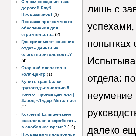
С днем рождения, наш
лишь с за
дорогой Клуб
Продажников!
(3)
Продажа программного
успехами,
обеспечения для
строительства
(2)
попытках 
Где принимают решение
отдать деньги на
благотворительность?
Испытывая
(4)
Старший оператор в
колл-центр
(1)
отдела: п
Купить кран-балки
грузоподъемностью 5
неумение 
тонн от производителя |
Завод «Лидер-Металлист
(1)
руководст
Коллеги! Есть желание
развлечься и заработать
далеко ещ
в свободное время?
(16)
Продам вентиляционное