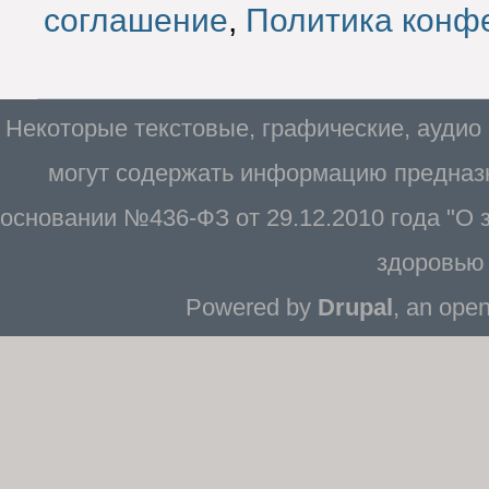
соглашение
,
Политика конф
Некоторые текстовые, графические, аудио
могут содержать информацию предназн
основании №436-ФЗ от 29.12.2010 года "О
здоровью 
Powered by
Drupal
, an ope