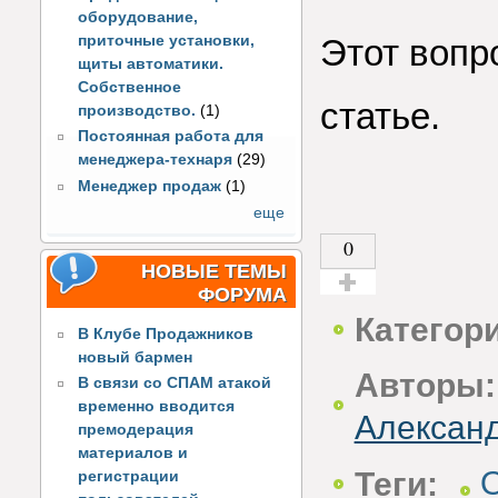
оборудование,
приточные установки,
Этот вопр
щиты автоматики.
Собственное
статье.
производство.
(1)
Постоянная работа для
менеджера-технаря
(29)
Менеджер продаж
(1)
еще
0
НОВЫЕ ТЕМЫ
ФОРУМА
Голос за!
Категор
В Клубе Продажников
новый бармен
Авторы:
В связи со СПАМ атакой
временно вводится
Алексан
премодерация
материалов и
Теги:
регистрации