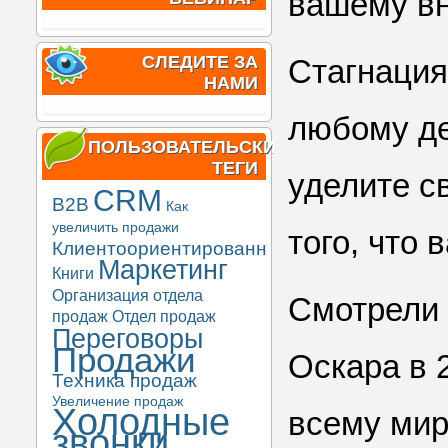
вашему в
СЛЕДИТЕ ЗА
Стагнация
НАМИ
любому де
ПОЛЬЗОВАТЕЛЬСКИЕ
ТЕГИ
уделите с
CRM
B2B
Как
увеличить продажи
того, что 
Клиентоориентированность
Маркетинг
Книги
Организация отдела
Смотрели
продаж
Отдел продаж
Переговоры
Продажи
Оскара в 2
Техника продаж
Увеличение продаж
Холодные
всему мир
звонки