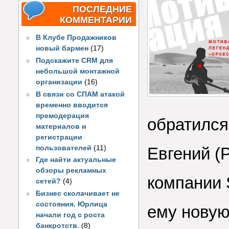
ПОСЛЕДНИЕ
КОММЕНТАРИИ
В Клубе Продажников
новый бармен
(17)
Подскажите CRM для
небольшой монтажной
организации
(16)
В связи со СПАМ атакой
временно вводится
премодерация
обратился
материалов и
регистрации
пользователей
(11)
Евгений (
Где найти актуальные
обзоры рекламных
компании 
сетей?
(4)
Бизнес сколачивает не
состояния. Юрлица
ему новую
начали год с роста
банкротств.
(8)