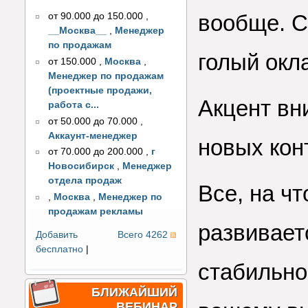
вообще. С
от 90.000 до 150.000
,
__Москва__
,
Менеджер
по продажам
голый окл
от 150.000
,
Москва
,
Менеджер по продажам
(проектные продажи,
Акцент вн
работа с...
от 50.000 до 70.000
,
Аккаунт-менеджер
новых конт
от 70.000 до 200.000
,
г
Новосибирск
,
Менеджер
отдела продаж
Все, на ч
,
Москва
,
Менеджер по
продажам рекламы
развивает
Добавить
Всего 4262
бесплатно
|
стабильно
БЛИЖАЙШИЙ
ВЕБИНАР