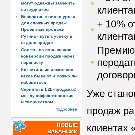
могут однажды заменить
клиента
сотрудников
Бесплатные видео уроки
+ 10% о
для сложных продаж.
Проектные продажи.
клиента
Рутина - путь к успеху в
отделе продаж
Премию 
Советы по повышению
конверсии продаж через
передат
переписку
Когнитивные искажения:
договор
какие бывают и можно ли
избавиться
Скрипты в b2b-продажах:
Уже стано
между эффективностью
и творчеством
продаж ра
подробнее
НОВЫЕ
клиентах 
ВАКАНСИИ