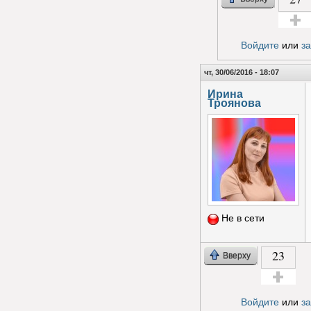
Голос з
Войдите
или
з
чт, 30/06/2016 - 18:07
Ирина
Троянова
Не в сети
23
Вверху
Голос за!
Войдите
или
з