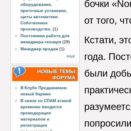
бочки «No
оборудование,
приточные установки,
щиты автоматики.
от того, ч
Собственное
производство.
(1)
Постоянная работа для
Кстати, э
менеджера-технаря
(29)
Менеджер продаж
(1)
года. Пос
еще
были добы
НОВЫЕ ТЕМЫ
ФОРУМА
практичес
В Клубе Продажников
новый бармен
В связи со СПАМ атакой
разумеетс
временно вводится
премодерация
материалов и
попросили
регистрации