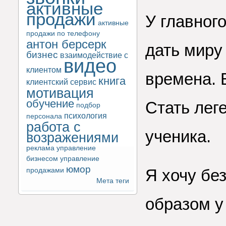
активные
продажи
У главног
активные
продажи по телефону
антон берсерк
дать миру 
бизнес
взаимодействие с
видео
клиентом
времена. 
книга
клиентский сервис
мотивация
обучение
Стать лег
подбор
психология
персонала
работа с
ученика.
возражениями
реклама
управление
бизнесом
управление
юмор
Я хочу бе
продажами
Мета теги
образом у