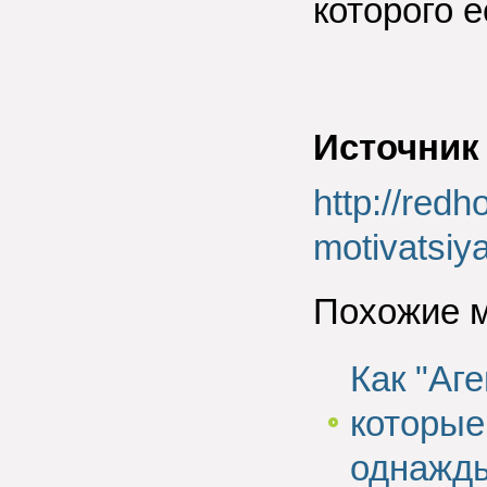
которого е
Источник
http://redh
motivatsiy
Похожие 
Как "Аг
которые
однажды