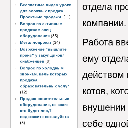
отдела пр
Бесплатные видео уроки
для сложных продаж.
Проектные продажи.
(11)
компании.
Вопрос по активным
продажам спец
оборудования
(35)
Работа вв
Металлопрокат
(34)
Возражение "вышлите
прайс" у закупщиков/
ему отдел
снабженцев
(9)
Вопрос по холодным
действом 
звонкам, цель которых
продажа
образовательных услуг
котов, ко
(12)
Продаю осветительные
внушении
оборудование, не знаю
кто будет лпр,?
подскажите пожалуйста
себе одно
(5)