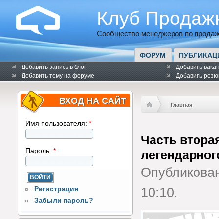
Клуб Продаж
Сообщество менеджеров по продаж
ФОРУМ
ПУБЛИКАЦ
Добавить запись в блог
Добавить вака
Добавить тему на форуме
Добавить резю
ВХОД НА САЙТ
Главная
Имя пользователя:
*
Часть втора
Пароль:
*
легендарног
Опубликова
Регистрация
10:10.
Забыли пароль?