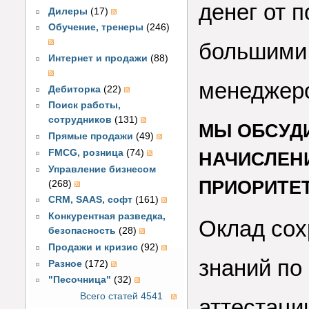
денег от 
Дилеры
(17)
Обучение, тренеры
(246)
большими
Интернет и продажи
(88)
менеджеро
Дебиторка
(22)
Поиск работы,
сотрудников
(131)
МЫ ОБСУД
Прямые продажи
(49)
FMCG, розница
(74)
НАЧИСЛЕН
Управление бизнесом
ПРИОРИТЕ
(268)
CRM, SAAS, софт
(161)
Конкурентная разведка,
Оклад сох
безопасность
(28)
Продажи и кризис
(92)
знаний по
Разное
(172)
"Песочница"
(32)
Всего статей 4541
аттестаци