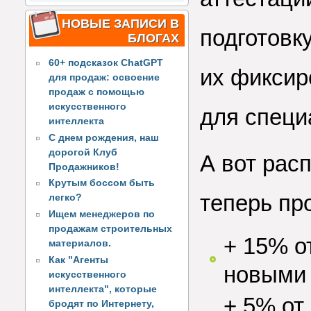
НОВЫЕ ЗАПИСИ В
подготовк
БЛОГАХ
60+ подсказок ChatGPT
их фиксир
для продаж: освоение
продаж с помощью
искусственного
для специ
интеллекта
С днем рождения, наш
дорогой Клуб
А вот рас
Продажников!
Крутым боссом быть
теперь пр
легко?
Ищем менеджеров по
продажам строительных
+ 15% о
материалов.
Как "Агенты
новыми
искусственного
интеллекта", которые
+ 5% от
бродят по Интернету,