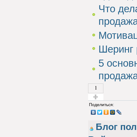
Что дел
продажа
Мотивац
Шеринг 
5 основ
продаж
1
Голос за!
Поделиться:
Блог по