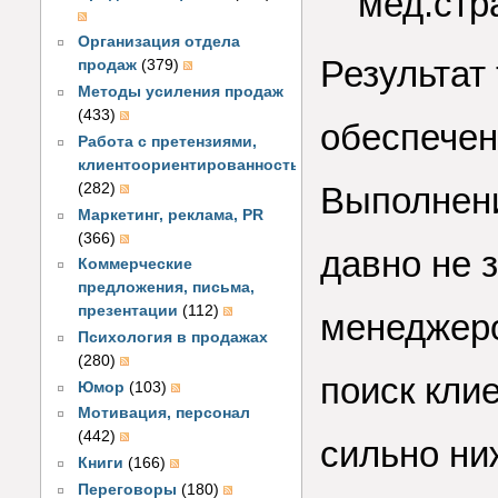
мед.стр
Организация отдела
Результат
продаж
(379)
Методы усиления продаж
(433)
обеспечен
Работа с претензиями,
клиентоориентированность
(282)
Выполнени
Маркетинг, реклама, PR
(366)
давно не 
Коммерческие
предложения, письма,
презентации
(112)
менеджеро
Психология в продажах
(280)
поиск кли
Юмор
(103)
Мотивация, персонал
(442)
сильно ни
Книги
(166)
Переговоры
(180)