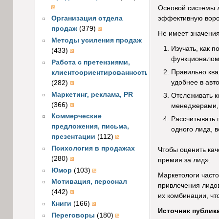
Основой системы 
эффективную ворон
Организация отдела
продаж
(379)
Не имеет значения
Методы усиления продаж
Изучать, как 
(433)
функционалом 
Работа с претензиями,
Правильно ква
клиентоориентированность
удобнее в авт
(282)
Маркетинг, реклама, PR
Отслеживать к
(366)
менеджерами,
Коммерческие
Рассчитывать 
предложения, письма,
одного лида, в
презентации
(112)
Психология в продажах
Чтобы оценить кач
(280)
премия за лид».
Юмор
(103)
Маркетологи часто
Мотивация, персонал
привлечения лидов
(442)
их комбинации, чт
Книги
(166)
Источник публик
Переговоры
(180)