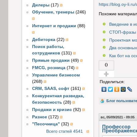
https://blog.oy-li.
Дилеры
(17)
Обучение, тренеры
(246)
Похожие материал
Введение в и
Интернет и продажи
(88)
СТОП-фразы 
Дебиторка
(22)
Проектная мо
Поиск работы,
Два основных
сотрудников
(131)
Как бот на о
Прямые продажи
(49)
0
FMCG, розница
(74)
Управление бизнесом
Голос за!
(268)
Поделиться:
CRM, SAAS, софт
(161)
Конкурентная разведка,
Блог пользоват
безопасность
(28)
Продажи и кризис
(92)
Разное
(172)
вс, 05/09/2021 - 09:05
"Песочница"
(32)
Профессор
Преображенс
Всего статей 4541