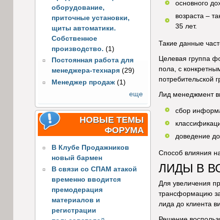
основного до
оборудование,
возраста – т
приточные установки,
35 лет.
щиты автоматики.
Собственное
Такие данные част
производство.
(1)
Целевая группа фо
Постоянная работа для
пола, с конкретны
менеджера-технаря
(29)
потребительской г
Менеджер продаж
(1)
еще
Лид менеджмент в
сбор информа
НОВЫЕ ТЕМЫ
классификаци
ФОРУМА
доведение до
В Клубе Продажников
Способ влияния на
новый бармен
ЛИДЫ В В
В связи со СПАМ атакой
временно вводится
Для увеличения пр
премодерация
трансформацию заи
материалов и
лида до клиента в
регистрации
Решение воспользо