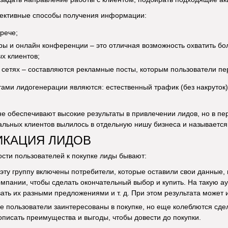
фективные способы получения информации:
рече;
ры и онлайн конференции – это отличная возможность охватить бо
х клиентов;
 сетях – составляются рекламные посты, которым пользователи пер
ами лидогенерации являются: естественный трафик (без накруток
е обеспечивают высокие результаты в привлечении лидов, но в пе
альных клиентов вылилось в отдельную нишу бизнеса и называетс
ИКАЦИЯ ЛИДОВ
ости пользователей к покупке лиды бывают:
эту группу включены потребители, которые оставили свои данные,
омпании, чтобы сделать окончательный выбор и купить. На такую а
ать их разными предложениями и т. д. При этом результата может и
е пользователи заинтересованы в покупке, но еще колеблются сде
писать преимущества и выгоды, чтобы довести до покупки.