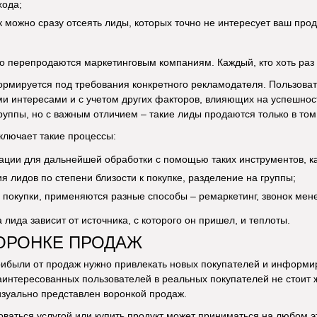
хода;
ак можно сразу отсеять лиды, которых точно не интересует ваш про
о перепродаются маркетинговым компаниям. Каждый, кто хоть раз 
рмируется под требования конкретного рекламодателя. Пользоват
ми интересами и с учетом других факторов, влияющих на успешност
руппы, но с важным отличием – такие лиды продаются только в том
ключает такие процессы:
ции для дальнейшей обработки с помощью таких инструментов, как
я лидов по степени близости к покупке, разделение на группы;
 покупки, применяются разные способы – ремаркетинг, звонок мен
 лида зависит от источника, с которого он пришел, и теплоты.
ОРОНКЕ ПРОДАЖ
ибыли от продаж нужно привлекать новых покупателей и информир
нтересованных пользователей в реальных покупателей не стоит ж
изуально представлен воронкой продаж.
ваться услугой или купить продукт может приниматься на любом эт