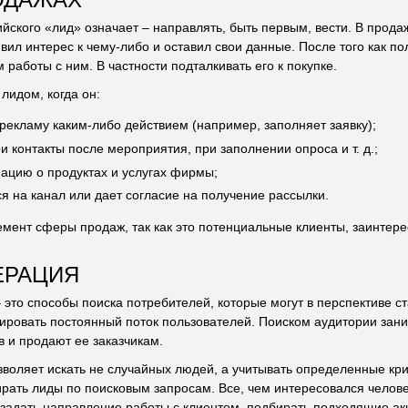
ийского «лид» означает – направлять, быть первым, вести. В прода
явил интерес к чему-либо и оставил свои данные. После того как п
работы с ним. В частности подталкивать его к покупке.
лидом, когда он:
 рекламу каким-либо действием (например, заполняет заявку);
и контакты после мероприятия, при заполнении опроса и т. д.;
цию о продуктах и услугах фирмы;
я на канал или дает согласие на получение рассылки.
мент сферы продаж, так как это потенциальные клиенты, заинтере
ЕРАЦИЯ
 это способы поиска потребителей, которые могут в перспективе 
ировать постоянный поток пользователей. Поиском аудитории зан
в и продают ее заказчикам.
воляет искать не случайных людей, а учитывать определенные кри
ать лиды по поисковым запросам. Все, чем интересовался человек
 задать направление работы с клиентом, подбирать подходящие ак