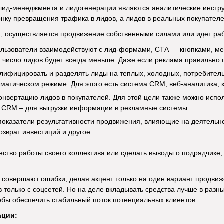
лид-менеджмента и лидогенерации являются аналитические инстру
ку превращения трафика в лидов, а лидов в реальных покупател
, осуществляется продвижение собственными силами или идет раб
пользователи взаимодействуют с лид-формами, СТА — кнопками, ме
число лидов будет всегда меньше. Даже если реклама правильно
лифицировать и разделять лиды на теплых, холодных, потребител
оматическом режиме. Для этого есть система CRM, веб-аналитика, к
онвертацию лидов в покупателей. Для этой цели также можно испол
 CRM – для выгрузки информации в рекламные системы.
показатели результативности продвижения, влияющие на деятельн
озврат инвестиций и другое.
ество работы своего коллектива или сделать выводы о подрядчике
 совершают ошибки, делая акцент только на один вариант продви
 только с соцсетей. Но на деле вкладывать средства лучше в раз
обы обеспечить стабильный поток потенциальных клиентов.
ации: