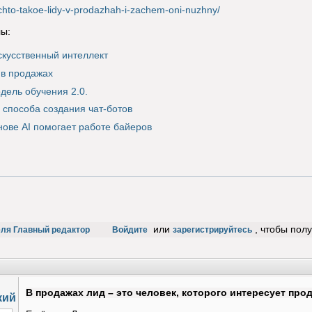
ru/chto-takoe-lidy-v-prodazhah-i-zachem-oni-nuzhny/
ы:
скусственный интеллект
в продажах
дель обучения 2.0.
 способа создания чат-ботов
снове AI помогает работе байеров
или
, чтобы пол
еля Главный редактор
Войдите
зарегистрируйтесь
В продажах лид – это человек, которого интересует прод
кий