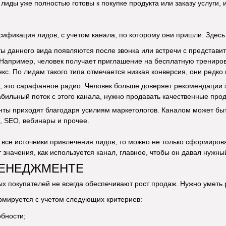
лиды уже полностью готовы к покупке продукта или заказу услуги, 
сификация лидов, с учетом канала, по которому они пришли. Здесь 
ты данного вида появляются после звонка или встречи с представи
Например, человек получает приглашение на бесплатную тренировк
кс. По лидам такого типа отмечается низкая конверсия, они редко
и, это сарафанное радио. Человек больше доверяет рекомендаци
абильный поток с этого канала, нужно продавать качественные про
енты приходят благодаря усилиям маркетологов. Каналом может быт
, SEO, вебинары и прочее.
 все источники привлечения лидов, то можно не только сформирова
 значения, как используется канал, главное, чтобы он давал нужны
МЕНЕДЖМЕНТЕ
х покупателей не всегда обеспечивают рост продаж. Нужно уметь 
рмируется с учетом следующих критериев:
бности;