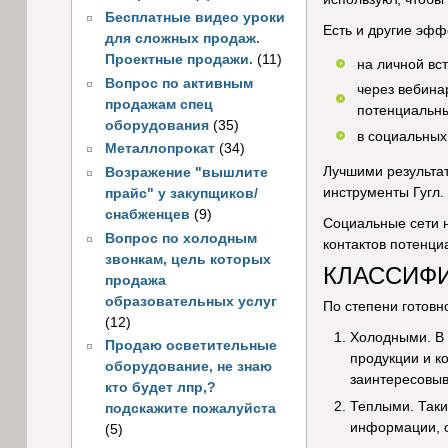
Бесплатные видео уроки
Есть и другие эф
для сложных продаж.
Проектные продажи.
(11)
на личной вст
Вопрос по активным
через вебина
продажам спец
потенциальны
оборудования
(35)
в социальных
Металлопрокат
(34)
Лучшими результат
Возражение "вышлите
инструменты Гугл.
прайс" у закупщиков/
снабженцев
(9)
Социальные сети н
Вопрос по холодным
контактов потенци
звонкам, цель которых
КЛАССИФ
продажа
образовательных услуг
По степени готовн
(12)
Холодными. В 
Продаю осветительные
продукции и к
оборудование, не знаю
заинтересовыв
кто будет лпр,?
Теплыми. Таки
подскажите пожалуйста
информации, о
(5)