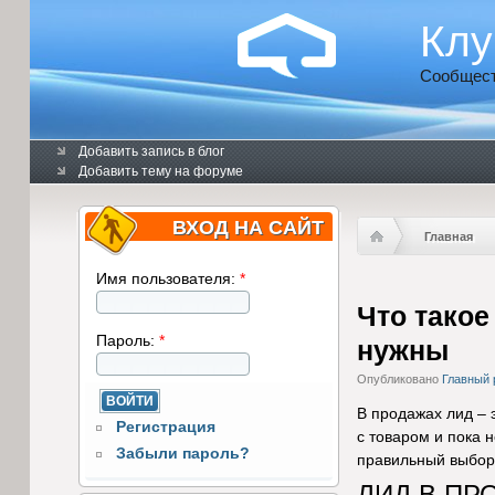
Клу
Сообщест
Добавить запись в блог
Добавить тему на форуме
ВХОД НА САЙТ
Главная
Имя пользователя:
*
Что такое
Пароль:
*
нужны
Опубликовано
Главный 
В продажах лид – 
Регистрация
с товаром и пока 
Забыли пароль?
правильный выбор
ЛИД В ПР