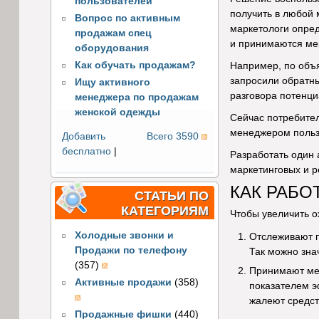
пользователей
получить в любой 
Вопрос по активным
маркетологи опред
продажам спец
и принимаются ме
оборудования
Как обучать продажам?
Например, по объя
запросили обратны
Ищу активного
разговора потенци
менеджера по продажам
женской одежды
Сейчас потребител
менеджером пользо
Добавить
Всего 3590
бесплатно
|
Разработать один 
маркетинговых и р
КАК РАБО
СТАТЬИ ПО
КАТЕГОРИЯМ
Чтобы увеличить о
Холодные звонки и
Отслеживают п
Продажи по телефону
Так можно зна
(357)
Принимают мер
Активные продажи
(358)
показателем э
жалеют средст
Продажные фишки
(440)