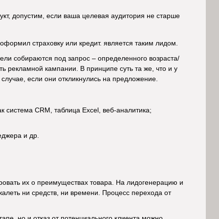
дукт, допустим, если ваша целевая аудитория не старше
оформил страховку или кредит. является таким лидом.
ели собираются под запрос – определенного возраста/
ь рекламной кампании. В принципе суть та же, что и у
 случае, если они откликнулись на предложение.
 система CRM, таблица Excel, веб-аналитика;
еджера и др.
овать их о преимуществах товара. На лидогенерацию и
алеть ни средств, ни времени. Процесс перехода от
апе, но и отказ от потенциального клиента можно