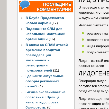
ПОСЛЕДНИЕ
В переводе с англ
КОММЕНТАРИИ
клиентом, кто про
следующим этапам 
В Клубе Продажников
новый бармен
(17)
Человек считается 
Подскажите CRM для
реагирует на
небольшой монтажной
организации
(16)
оставляет сво
В связи со СПАМ атакой
ищет информа
временно вводится
подписываетс
премодерация
материалов и
Лиды – важный эле
регистрации
разных каналов.
пользователей
(11)
ЛИДОГЕН
Где найти актуальные
Генерация лидов –
обзоры рекламных
получается сформ
сетей?
(4)
создают базу лидо
Бизнес сколачивает не
состояния. Юрлица
Лидогенерация поз
начали год с роста
позволяющие собир
банкротств.
(8)
используют, чтобы