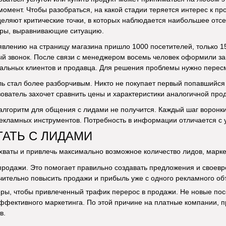
момент. Чтобы разобраться, на какой стадии теряется интерес к пр
еляют критические точки, в которых наблюдается наибольшее отсе
ры, выравнивающие ситуацию.
влению на страницу магазина пришло 1000 посетителей, только 15
й звонок. После связи с менеджером восемь человек оформили зак
альных клиентов и продавца. Для решения проблемы нужно перес
ь стал более разборчивым. Никто не покупает первый попавшийся 
ватель захочет сравнить цены и характеристики аналогичной прод
алгоритм для общения с лидами не получится. Каждый шаг воронк
екламных инструментов. Потребность в информации отличается с уч
ТАТЬ С ЛИДАМИ
хваты и привлечь максимально возможное количество лидов, марк
родажи. Это помогает правильно создавать предложения и своевре
чительно повысить продажи и прибыль уже с одного рекламного об
ы, чтобы привлеченный трафик перерос в продажи. Не новые пос
ффективного маркетинга. По этой причине на платные компании, 
в.