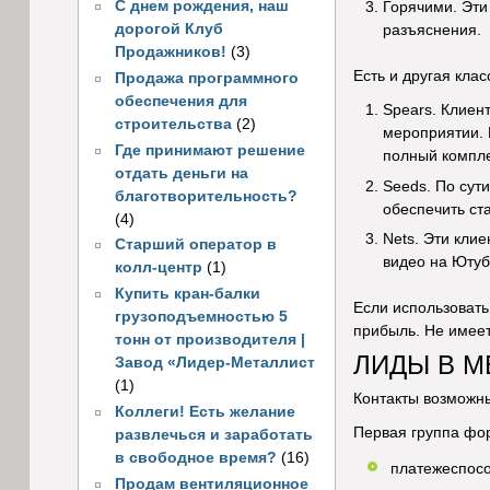
С днем рождения, наш
Горячими. Эти 
дорогой Клуб
разъяснения.
Продажников!
(3)
Есть и другая клас
Продажа программного
обеспечения для
Spears. Клиен
строительства
(2)
мероприятии. 
Где принимают решение
полный компле
отдать деньги на
Seeds. По сут
благотворительность?
обеспечить ст
(4)
Nets. Эти кли
Старший оператор в
видео на Ютуб
колл-центр
(1)
Купить кран-балки
Если использовать
грузоподъемностью 5
прибыль. Не имеет
тонн от производителя |
ЛИДЫ В 
Завод «Лидер-Металлист
(1)
Контакты возможны
Коллеги! Есть желание
Первая группа фо
развлечься и заработать
в свободное время?
(16)
платежеспосо
Продам вентиляционное