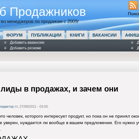
б Продажников
Поис
во менеджеров по продажам с 2009г
ФОРУМ
ПУБЛИКАЦИИ
КНИГИ
ВАКАНСИИ
АФИШ
Добавить вакансию
Д
Добавить резюме
Д
 лиды в продажах, и зачем они
редактор
пт, 27/08/2021 - 03:00.
это человек, которого интересует продукт, но пока он не принял о
не уверен, нуждается ли вообще в вашем предложении. Его нужно уб
.
ОДАЖАХ