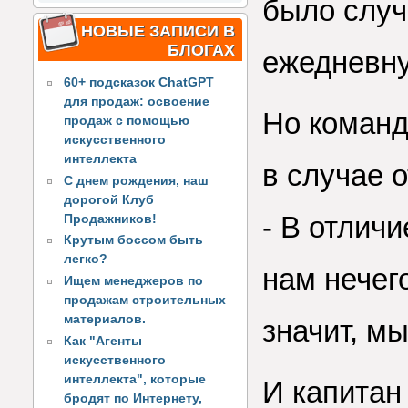
было случ
НОВЫЕ ЗАПИСИ В
БЛОГАХ
ежедневн
60+ подсказок ChatGPT
для продаж: освоение
Но команд
продаж с помощью
искусственного
интеллекта
в случае о
С днем рождения, наш
дорогой Клуб
- В отличи
Продажников!
Крутым боссом быть
легко?
нам нечег
Ищем менеджеров по
продажам строительных
материалов.
значит, мы
Как "Агенты
искусственного
интеллекта", которые
И капитан
бродят по Интернету,