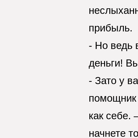
неслыханн
прибыль.
- Но ведь 
деньги! В
- Зато у в
помощник 
как себе.
начнете то