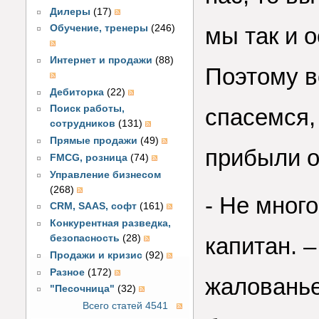
Дилеры
(17)
Обучение, тренеры
(246)
мы так и о
Интернет и продажи
(88)
Поэтому в
Дебиторка
(22)
Поиск работы,
спасемся,
сотрудников
(131)
Прямые продажи
(49)
прибыли о
FMCG, розница
(74)
Управление бизнесом
(268)
- Не мног
CRM, SAAS, софт
(161)
Конкурентная разведка,
безопасность
(28)
капитан. 
Продажи и кризис
(92)
Разное
(172)
жалованье
"Песочница"
(32)
Всего статей 4541