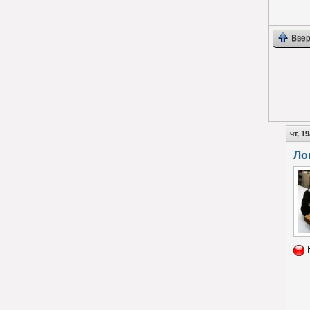
Ввер
чт, 1
Ло