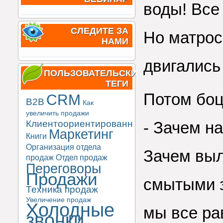
воды! Все 
СЛЕДИТЕ ЗА
Но матрос
НАМИ
двигались
ПОЛЬЗОВАТЕЛЬСКИЕ
ТЕГИ
Потом боц
CRM
B2B
Как
увеличить продажи
Клиентоориентированность
- Зачем н
Маркетинг
Книги
Организация отдела
Зачем выл
продаж
Отдел продаж
Переговоры
Продажи
смытыми з
Техника продаж
Увеличение продаж
Холодные
мы все р
звонки