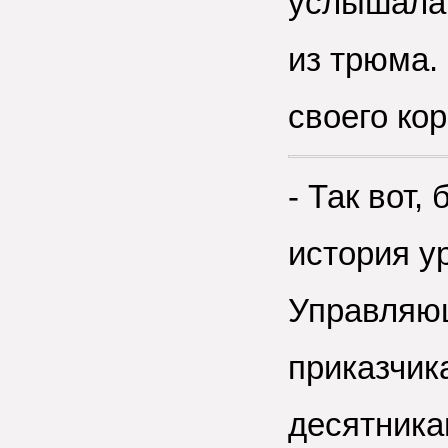
услышала
из трюма.
своего ко
- Так вот,
история у
Управляющ
приказчик
десятника