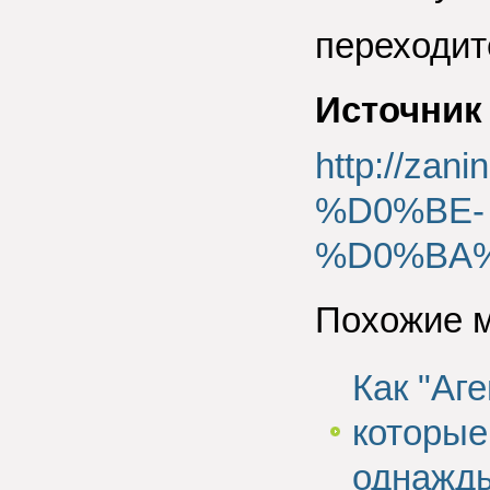
переходит
Источник
http://z
%D0%BE-
%D0%BA%
Похожие 
Как "Аг
которые
однажды