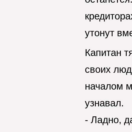
кредиторах
утонут вм
Капитан т
своих люд
началом мн
узнавал.
- Ладно, 