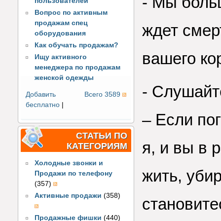
- Мы боль
пользователей
Вопрос по активным
продажам спец
ждет смер
оборудования
Как обучать продажам?
вашего ко
Ищу активного
менеджера по продажам
женской одежды
- Слушайт
Добавить
Всего 3589
бесплатно
|
– Если пог
СТАТЬИ ПО
я, и вы в 
КАТЕГОРИЯМ
Холодные звонки и
жить, уби
Продажи по телефону
(357)
Активные продажи
(358)
становите
Продажные фишки
(440)