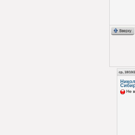
Вверху
ср, 18/10/
Нико
Сиби
Не в