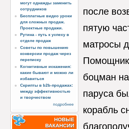
могут однажды заменить
после воз
сотрудников
Бесплатные видео уроки
для сложных продаж.
пятую час
Проектные продажи.
Рутина - путь к успеху в
отделе продаж
матросы д
Советы по повышению
конверсии продаж через
Помощник 
переписку
Когнитивные искажения:
какие бывают и можно ли
боцман на
избавиться
Скрипты в b2b-продажах:
паруса бы
между эффективностью
и творчеством
подробнее
корабль с
НОВЫЕ
благополу
ВАКАНСИИ