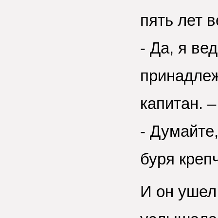
пять лет в
- Да, я ве
принадлеж
капитан. 
- Думайте,
буря крепч
И он ушел