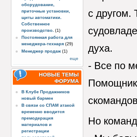
оборудование,
с другом. 
приточные установки,
щиты автоматики.
Собственное
судовладе
производство.
(1)
Постоянная работа для
менеджера-технаря
(29)
духа.
Менеджер продаж
(1)
еще
- Все по м
НОВЫЕ ТЕМЫ
Помощник 
ФОРУМА
В Клубе Продажников
скомандов
новый бармен
В связи со СПАМ атакой
временно вводится
Но команд
премодерация
материалов и
регистрации