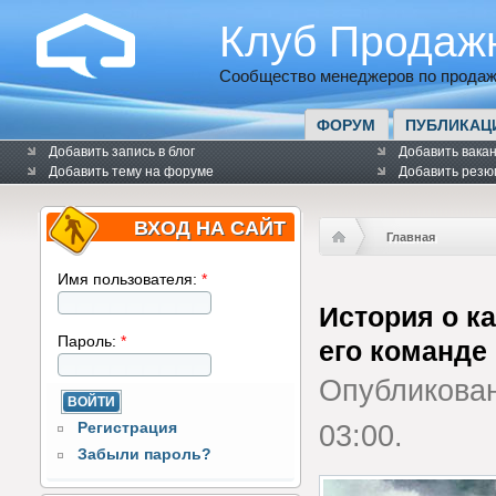
Клуб Продаж
Сообщество менеджеров по продаж
ФОРУМ
ПУБЛИКАЦ
Добавить запись в блог
Добавить вака
Добавить тему на форуме
Добавить резю
ВХОД НА САЙТ
Главная
Имя пользователя:
*
История о к
Пароль:
*
его команде
Опубликова
Регистрация
03:00.
Забыли пароль?