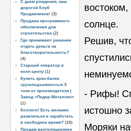
С днем рождения, наш
востоком,
дорогой Клуб
Продажников!
(3)
Продажа программного
солнце.
обеспечения для
строительства
(2)
Решив, чт
Где принимают решение
отдать деньги на
благотворительность?
спустилис
(4)
Старший оператор в
неминуемо
колл-центр
(1)
Купить кран-балки
грузоподъемностью 5
- Рифы! С
тонн от производителя |
Завод «Лидер-Металлист
(1)
истошно з
Коллеги! Есть желание
развлечься и заработать
в свободное время?
(16)
Моряки на
Продам вентиляционное