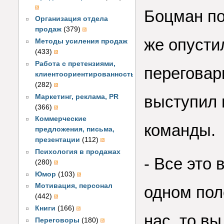
Боцман по
Организация отдела
продаж
(379)
же опусти
Методы усиления продаж
(433)
Работа с претензиями,
переговар
клиентоориентированность
(282)
выступил 
Маркетинг, реклама, PR
(366)
Коммерческие
команды.
предложения, письма,
презентации
(112)
Психология в продажах
- Все это 
(280)
Юмор
(103)
Мотивация, персонал
одном пол
(442)
Книги
(166)
нас, то вы
Переговоры
(180)