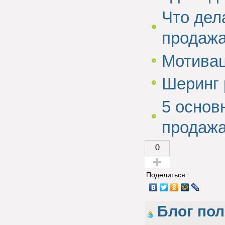
Что дел
продажа
Мотивац
Шеринг 
5 основ
продаж
0
Голос за!
Поделиться:
Блог пол