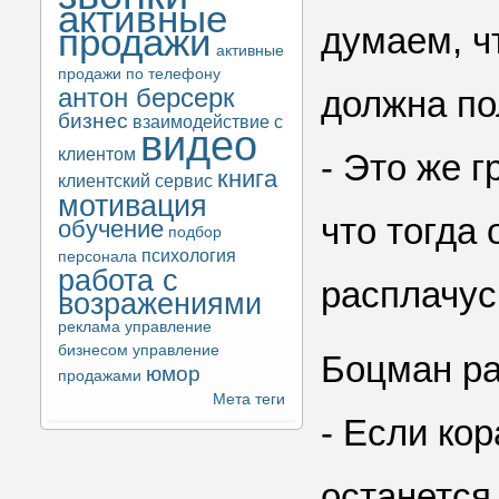
активные
продажи
думаем, ч
активные
продажи по телефону
антон берсерк
должна по
бизнес
взаимодействие с
видео
клиентом
- Это же г
книга
клиентский сервис
мотивация
что тогда 
обучение
подбор
психология
персонала
работа с
расплачус
возражениями
реклама
управление
бизнесом
управление
Боцман ра
юмор
продажами
Мета теги
- Если кор
останется.