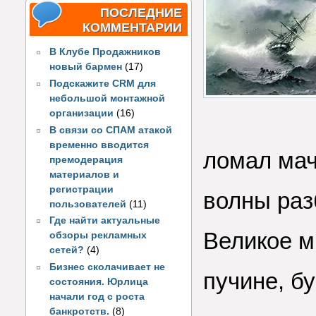
ПОСЛЕДНИЕ
КОММЕНТАРИИ
В Клубе Продажников
новый бармен
(17)
Подскажите CRM для
небольшой монтажной
организации
(16)
В связи со СПАМ атакой
временно вводится
ломал мач
премодерация
материалов и
регистрации
волны раз
пользователей
(11)
Где найти актуальные
Великое м
обзоры рекламных
сетей?
(4)
Бизнес сколачивает не
пучине, б
состояния. Юрлица
начали год с роста
банкротств.
(8)