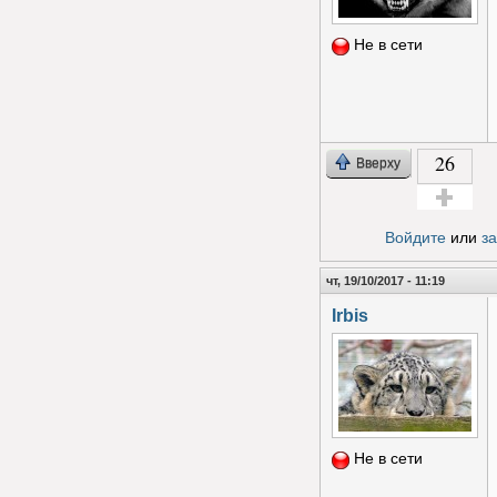
Не в сети
26
Вверху
Голос за!
Войдите
или
з
чт, 19/10/2017 - 11:19
Irbis
Не в сети