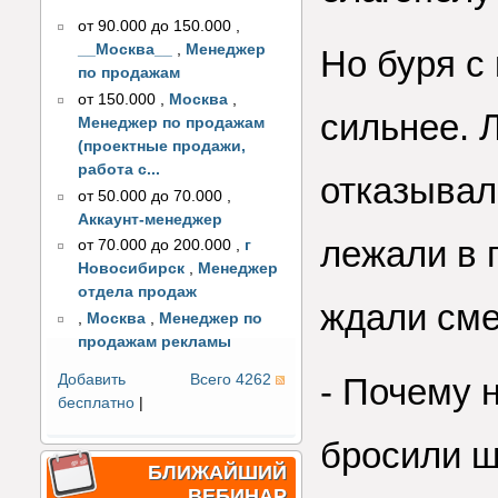
от 90.000 до 150.000
,
__Москва__
,
Менеджер
Но буря с
по продажам
от 150.000
,
Москва
,
сильнее. 
Менеджер по продажам
(проектные продажи,
работа с...
отказывал
от 50.000 до 70.000
,
Аккаунт-менеджер
лежали в 
от 70.000 до 200.000
,
г
Новосибирск
,
Менеджер
отдела продаж
ждали сме
,
Москва
,
Менеджер по
продажам рекламы
Добавить
Всего 4262
- Почему 
бесплатно
|
бросили ш
БЛИЖАЙШИЙ
ВЕБИНАР