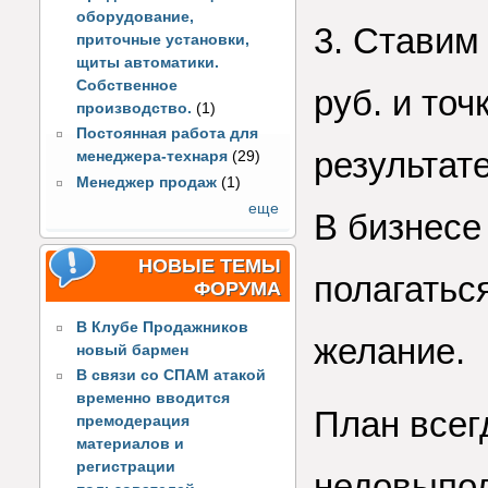
оборудование,
3. Ставим
приточные установки,
щиты автоматики.
Собственное
руб. и точ
производство.
(1)
Постоянная работа для
результате
менеджера-технаря
(29)
Менеджер продаж
(1)
еще
В бизнесе
НОВЫЕ ТЕМЫ
полагатьс
ФОРУМА
В Клубе Продажников
желание.
новый бармен
В связи со СПАМ атакой
временно вводится
План всег
премодерация
материалов и
регистрации
недовыпо