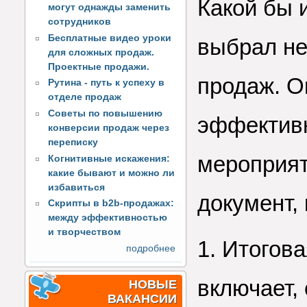
Какой бы 
могут однажды заменить
сотрудников
Бесплатные видео уроки
выбрал не
для сложных продаж.
Проектные продажи.
продаж. О
Рутина - путь к успеху в
отделе продаж
Советы по повышению
эффективн
конверсии продаж через
переписку
мероприят
Когнитивные искажения:
какие бывают и можно ли
избавиться
документ, 
Скрипты в b2b-продажах:
между эффективностью
и творчеством
1. Итогов
подробнее
включает,
НОВЫЕ
ВАКАНСИИ