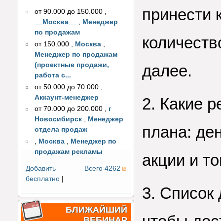
принести 
от 90.000 до 150.000
,
__Москва__
,
Менеджер
по продажам
количеств
от 150.000
,
Москва
,
Менеджер по продажам
(проектные продажи,
далее.
работа с...
от 50.000 до 70.000
,
Аккаунт-менеджер
2. Какие 
от 70.000 до 200.000
,
г
Новосибирск
,
Менеджер
плана: де
отдела продаж
,
Москва
,
Менеджер по
продажам рекламы
акции и т
Добавить
Всего 4262
бесплатно
|
3. Список 
БЛИЖАЙШИЙ
ВЕБИНАР