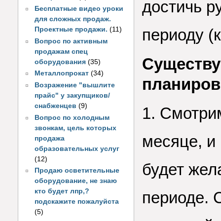
достичь р
Бесплатные видео уроки
для сложных продаж.
Проектные продажи.
(11)
периоду (к
Вопрос по активным
продажам спец
Cуществу
оборудования
(35)
Металлопрокат
(34)
планиров
Возражение "вышлите
прайс" у закупщиков/
снабженцев
(9)
1. Смотри
Вопрос по холодным
звонкам, цель которых
месяце, и
продажа
образовательных услуг
(12)
будет же
Продаю осветительные
оборудование, не знаю
кто будет лпр,?
периоде. 
подскажите пожалуйста
(5)