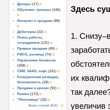
Дилеры
(17)
Здесь су
Обучение, тренеры
(246)
Интернет и продажи
(88)
Дебиторка
(22)
1. Снизу–
Поиск работы,
сотрудников
(131)
заработат
Прямые продажи
(49)
FMCG, розница
(74)
Управление бизнесом
обстоятел
(268)
CRM, SAAS, софт
(161)
их квалиф
Конкурентная разведка,
безопасность
(28)
Продажи и кризис
(92)
так далее
Разное
(172)
"Песочница"
(32)
увеличив 
Всего статей 4541