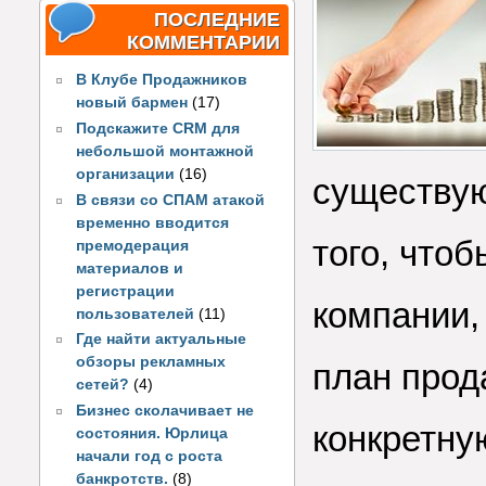
ПОСЛЕДНИЕ
КОММЕНТАРИИ
В Клубе Продажников
новый бармен
(17)
Подскажите CRM для
небольшой монтажной
организации
(16)
существую
В связи со СПАМ атакой
временно вводится
того, что
премодерация
материалов и
регистрации
компании,
пользователей
(11)
Где найти актуальные
обзоры рекламных
план прод
сетей?
(4)
Бизнес сколачивает не
конкретну
состояния. Юрлица
начали год с роста
банкротств.
(8)