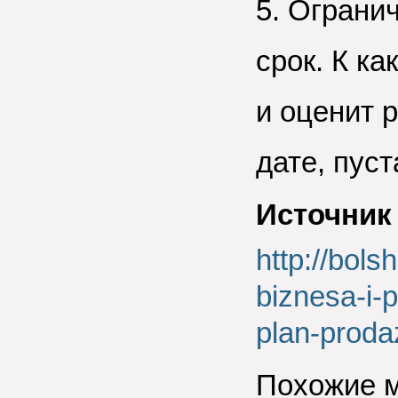
5. Ограни
срок. К к
и оценит р
дате, пуст
Источник
http://bol
biznesa-i-p
plan-proda
Похожие 