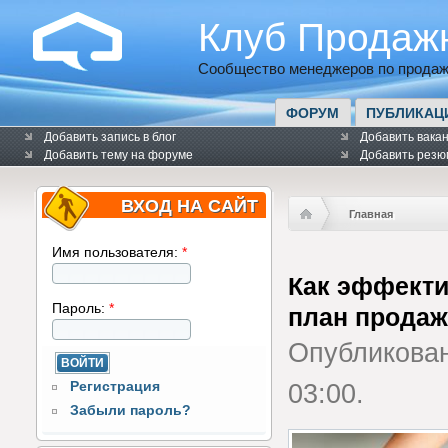
Клуб Продаж
Сообщество менеджеров по продаж
ФОРУМ
ПУБЛИКАЦ
Добавить запись в блог
Добавить вака
Добавить тему на форуме
Добавить резю
ВХОД НА САЙТ
Главная
Имя пользователя:
*
Как эффекти
Пароль:
*
план прода
Опубликова
Регистрация
03:00.
Забыли пароль?