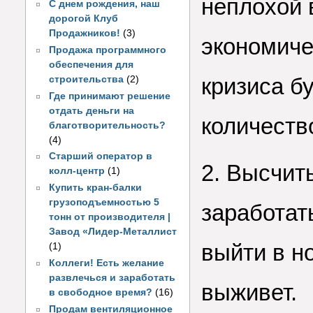
неплохой 
С днем рождения, наш
дорогой Клуб
Продажников!
(3)
экономиче
Продажа программного
обеспечения для
кризиса б
строительства
(2)
Где принимают решение
отдать деньги на
количеств
благотворительность?
(4)
Старший оператор в
2. Высчит
колл-центр
(1)
Купить кран-балки
грузоподъемностью 5
заработат
тонн от производителя |
Завод «Лидер-Металлист
выйти в н
(1)
Коллеги! Есть желание
развлечься и заработать
выживет.
в свободное время?
(16)
Продам вентиляционное