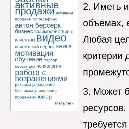
активные
2. Иметь 
продажи
активные
продажи по телефону
объёмах, 
антон берсерк
бизнес
взаимодействие с
видео
Любая цел
клиентом
книга
клиентский сервис
мотивация
критерии 
обучение
подбор
психология
персонала
промежуто
работа с
возражениями
реклама
управление
3. Может 
бизнесом
управление
юмор
продажами
Мета теги
ресурсов.
требуется