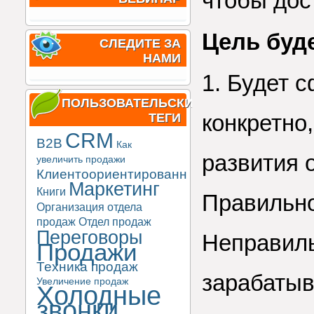
чтобы дос
Цель буде
СЛЕДИТЕ ЗА
НАМИ
1. Будет 
ПОЛЬЗОВАТЕЛЬСКИЕ
конкретно
ТЕГИ
CRM
B2B
Как
развития 
увеличить продажи
Клиентоориентированность
Маркетинг
Книги
Правильно
Организация отдела
продаж
Отдел продаж
Переговоры
Неправиль
Продажи
Техника продаж
зарабатыв
Увеличение продаж
Холодные
звонки