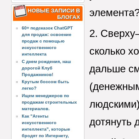
элемента
НОВЫЕ ЗАПИСИ В
БЛОГАХ
60+ подсказок ChatGPT
2. Сверху
для продаж: освоение
продаж с помощью
искусственного
сколько х
интеллекта
С днем рождения, наш
дальше см
дорогой Клуб
Продажников!
Крутым боссом быть
(денежным
легко?
Ищем менеджеров по
людскими)
продажам строительных
материалов.
Как "Агенты
дотянуть 
искусственного
интеллекта", которые
бродят по Интернету,