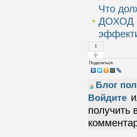
Что дол
ДОХОД 
эффекти
1
Голос за!
Поделиться:
Блог пол
и
Войдите
получить 
коммента