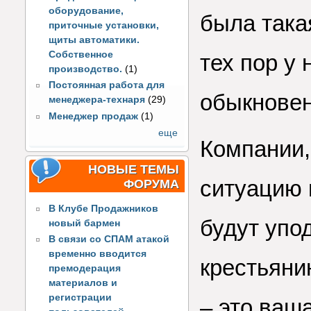
оборудование,
была такая
приточные установки,
щиты автоматики.
Собственное
тех пор у 
производство.
(1)
Постоянная работа для
обыкнове
менеджера-технаря
(29)
Менеджер продаж
(1)
еще
Компании,
НОВЫЕ ТЕМЫ
ситуацию 
ФОРУМА
В Клубе Продажников
будут упо
новый бармен
В связи со СПАМ атакой
временно вводится
крестьяни
премодерация
материалов и
регистрации
– это ваш