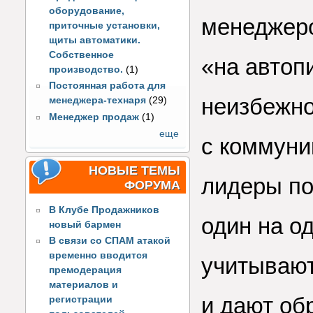
оборудование,
менеджер
приточные установки,
щиты автоматики.
Собственное
«на автоп
производство.
(1)
Постоянная работа для
неизбежно
менеджера-технаря
(29)
Менеджер продаж
(1)
еще
с коммуни
НОВЫЕ ТЕМЫ
лидеры по
ФОРУМА
В Клубе Продажников
один на о
новый бармен
В связи со СПАМ атакой
временно вводится
учитывают
премодерация
материалов и
и дают об
регистрации