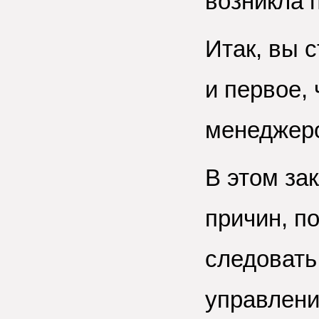
возникла 
Итак, вы 
и первое, 
менеджеро
В этом за
причин, п
следоват
управления