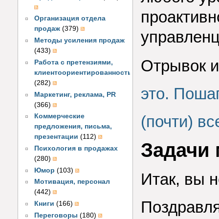
проактивн
Организация отдела
продаж
(379)
управлен
Методы усиления продаж
(433)
Отрывок из
Работа с претензиями,
клиентоориентированность
(282)
это. Поша
Маркетинг, реклама, PR
(366)
Коммерческие
(почти) в
предложения, письма,
презентации
(112)
Задачи 
Психология в продажах
(280)
Юмор
(103)
Итак, вы 
Мотивация, персонал
(442)
Поздравля
Книги
(166)
Переговоры
(180)