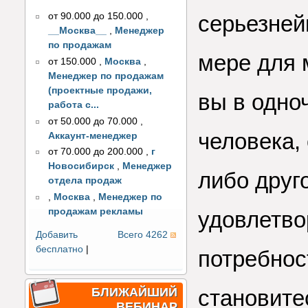
серьезней
от 90.000 до 150.000
,
__Москва__
,
Менеджер
по продажам
мере для 
от 150.000
,
Москва
,
Менеджер по продажам
(проектные продажи,
вы в одно
работа с...
от 50.000 до 70.000
,
человека, 
Аккаунт-менеджер
от 70.000 до 200.000
,
г
Новосибирск
,
Менеджер
либо друго
отдела продаж
,
Москва
,
Менеджер по
продажам рекламы
удовлетво
Добавить
Всего 4262
бесплатно
|
потребнос
становитес
БЛИЖАЙШИЙ
ВЕБИНАР