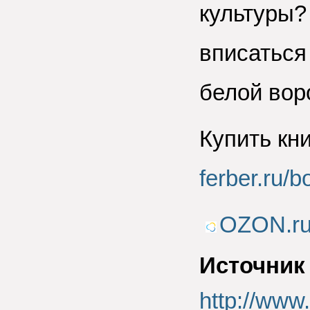
культуры?
вписаться
белой вор
Купить кн
ferber.ru/
OZON.r
Источник
http://www