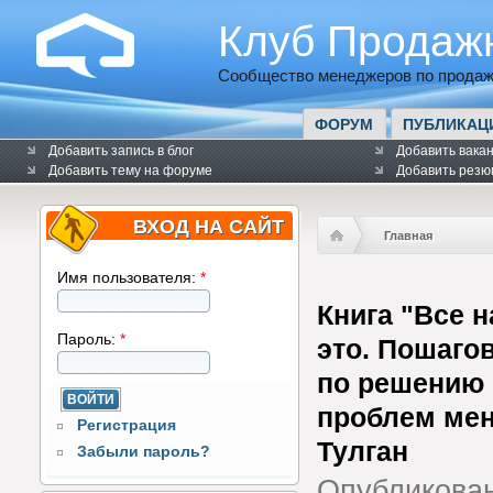
Клуб Продаж
Сообщество менеджеров по продаж
ФОРУМ
ПУБЛИКАЦ
Добавить запись в блог
Добавить вака
Добавить тему на форуме
Добавить резю
ВХОД НА САЙТ
Главная
Имя пользователя:
*
Книга "Все 
Пароль:
*
это. Пошаго
по решению 
проблем ме
Регистрация
Тулган
Забыли пароль?
Опубликова