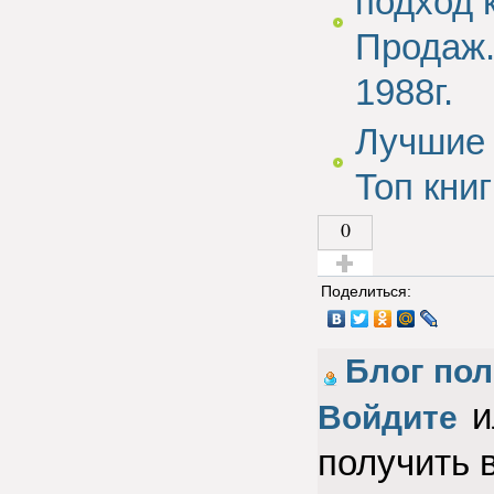
подход 
Продаж
1988г.
Лучшие 
Топ кни
0
Голос за!
Поделиться:
Блог пол
и
Войдите
получить 