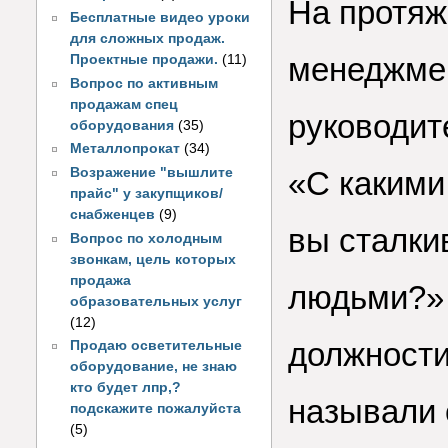
На протяж
Бесплатные видео уроки
для сложных продаж.
менеджмен
Проектные продажи.
(11)
Вопрос по активным
продажам спец
руководит
оборудования
(35)
Металлопрокат
(34)
Возражение "вышлите
«С каким
прайс" у закупщиков/
снабженцев
(9)
вы сталки
Вопрос по холодным
звонкам, цель которых
продажа
людьми?» 
образовательных услуг
(12)
должности
Продаю осветительные
оборудование, не знаю
кто будет лпр,?
называли 
подскажите пожалуйста
(5)