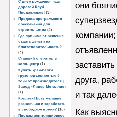
С днем рождения, наш
они бояли
дорогой Клуб
Продажников!
(3)
суперзвез
Продажа программного
обеспечения для
строительства
(2)
компании;
Где принимают решение
отдать деньги на
благотворительность?
отъявленно
(4)
Старший оператор в
заставить
колл-центр
(1)
Купить кран-балки
грузоподъемностью 5
друга, ра
тонн от производителя |
Завод «Лидер-Металлист
и так дале
(1)
Коллеги! Есть желание
развлечься и заработать
в свободное время?
(16)
Как выясн
Продам вентиляционное