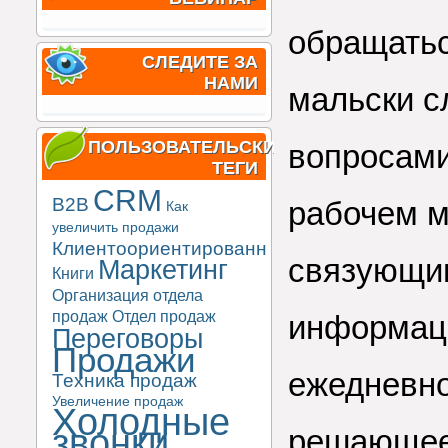
обращатьс
СЛЕДИТЕ ЗА
НАМИ
мальски 
ПОЛЬЗОВАТЕЛЬСКИЕ
вопросами
ТЕГИ
CRM
B2B
рабочем м
Как
увеличить продажи
Клиентоориентированность
связующим
Маркетинг
Книги
Организация отдела
продаж
Отдел продаж
информаци
Переговоры
Продажи
ежедневно
Техника продаж
Увеличение продаж
Холодные
звонки
решающее 