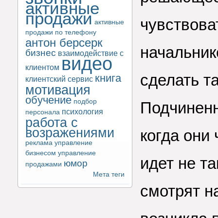
активные
продажи
чувствова
активные
продажи по телефону
антон берсерк
начальник
бизнес
взаимодействие с
видео
клиентом
сделать т
книга
клиентский сервис
мотивация
обучение
подбор
Подчиненн
психология
персонала
работа с
возражениями
когда они 
реклама
управление
бизнесом
управление
идет не та
юмор
продажами
Мета теги
смотрят н