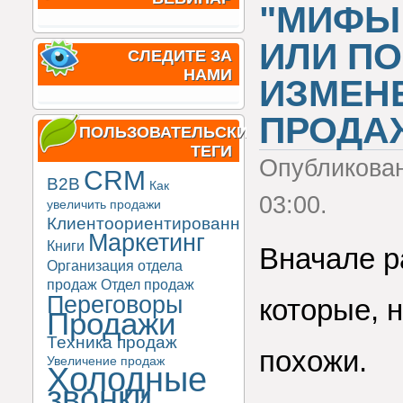
"МИФЫ
ИЛИ П
СЛЕДИТЕ ЗА
НАМИ
ИЗМЕН
ПРОДА
ПОЛЬЗОВАТЕЛЬСКИЕ
ТЕГИ
Опубликова
CRM
B2B
Как
03:00.
увеличить продажи
Клиентоориентированность
Маркетинг
Книги
Вначале р
Организация отдела
продаж
Отдел продаж
Переговоры
которые, н
Продажи
Техника продаж
похожи.
Увеличение продаж
Холодные
звонки