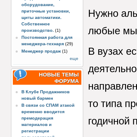
оборудование,
Нужно аль
приточные установки,
щиты автоматики.
Собственное
любые мыс
производство.
(1)
Постоянная работа для
менеджера-технаря
(29)
В вузах е
Менеджер продаж
(1)
еще
деятельно
НОВЫЕ ТЕМЫ
ФОРУМА
направлен
В Клубе Продажников
новый бармен
то типа пр
В связи со СПАМ атакой
временно вводится
годичной 
премодерация
материалов и
регистрации