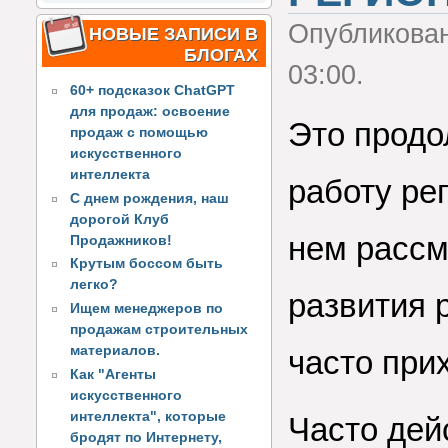
Опубликова
НОВЫЕ ЗАПИСИ В
БЛОГАХ
03:00.
60+ подсказок ChatGPT
для продаж: освоение
Это продо
продаж с помощью
искусственного
интеллекта
работу ре
С днем рождения, наш
дорогой Клуб
нем рассм
Продажников!
Крутым боссом быть
легко?
развития 
Ищем менеджеров по
продажам строительных
материалов.
часто при
Как "Агенты
искусственного
интеллекта", которые
Часто дей
бродят по Интернету,