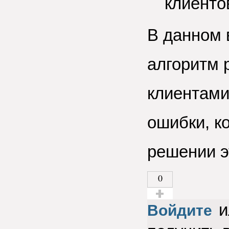
клиенто
В данном 
алгоритм 
клиентами
ошибки, к
решении э
0
и
Голос за!
Войдите