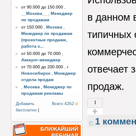
от 90.000 до 150.000
,
__Москва__
,
Менеджер
в данном 
по продажам
от 150.000
,
Москва
,
типичных 
Менеджер по продажам
(проектные продажи,
работа с...
коммерчес
от 50.000 до 70.000
,
Аккаунт-менеджер
отвечает 
от 70.000 до 200.000
,
г
Новосибирск
,
Менеджер
отдела продаж
продаж.
,
Москва
,
Менеджер по
продажам рекламы
1
Добавить
Всего 4262
бесплатно
|
Голос за!
1 комме
БЛИЖАЙШИЙ
ВЕБИНАР