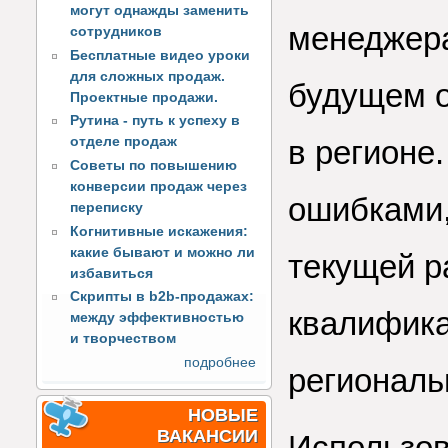
могут однажды заменить
менеджера
сотрудников
Бесплатные видео уроки
для сложных продаж.
будущем о
Проектные продажи.
Рутина - путь к успеху в
отделе продаж
в регионе
Советы по повышению
конверсии продаж через
ошибками,
переписку
Когнитивные искажения:
какие бывают и можно ли
текущей р
избавиться
Скрипты в b2b-продажах:
квалифика
между эффективностью
и творчеством
подробнее
региональ
НОВЫЕ
ВАКАНСИИ
Использов