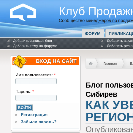
Клуб Продаж
Сообщество менеджеров по продаж
ФОРУМ
ПУБЛИКАЦ
Добавить запись в блог
Добавить вака
Добавить тему на форуме
Добавить резю
ВХОД НА САЙТ
Главная
Б
Имя пользователя:
*
Блог пользо
Пароль:
*
Сибирев
КАК УВ
РЕГИОН
Регистрация
Забыли пароль?
Опубликова