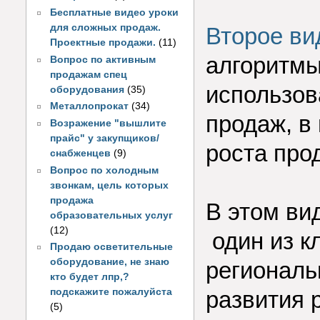
Бесплатные видео уроки
для сложных продаж.
Второе ви
Проектные продажи.
(11)
алгоритмы
Вопрос по активным
продажам спец
использов
оборудования
(35)
Металлопрокат
(34)
продаж, в
Возражение "вышлите
прайс" у закупщиков/
роста про
снабженцев
(9)
Вопрос по холодным
звонкам, цель которых
продажа
В этом ви
образовательных услуг
(12)
один из к
Продаю осветительные
оборудование, не знаю
региональ
кто будет лпр,?
развития 
подскажите пожалуйста
(5)