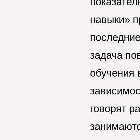
показател
навыки» п
последние 
задача п
обучения 
зависимост
говорят р
занимаютс