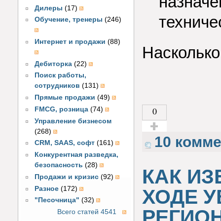
назначе
Дилеры
(17)
техниче
Обучение, тренеры
(246)
Интернет и продажи
(88)
Насколько
Дебиторка
(22)
Поиск работы,
сотрудников
(131)
Прямые продажи
(49)
0
FMCG, розница
(74)
Управление бизнесом
(268)
Голос за!
10 комм
CRM, SAAS, софт
(161)
Конкурентная разведка,
безопасность
(28)
КАК И
Продажи и кризис
(92)
Разное
(172)
ХОДЕ 
"Песочница"
(32)
РЕГИО
Всего статей 4541