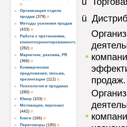
ü Торгова
Организация отдела
ü Дистриб
продаж
(379)
Методы усиления продаж
(433)
Организ
Работа с претензиями,
клиентоориентированность
деятель
(282)
компан
Маркетинг, реклама, PR
(366)
эффекти
Коммерческие
предложения, письма,
продаж.
презентации
(112)
Психология в продажах
Организ
(280)
Юмор
(103)
деятель
Мотивация, персонал
(442)
компани
Книги
(166)
Переговоры
(180)