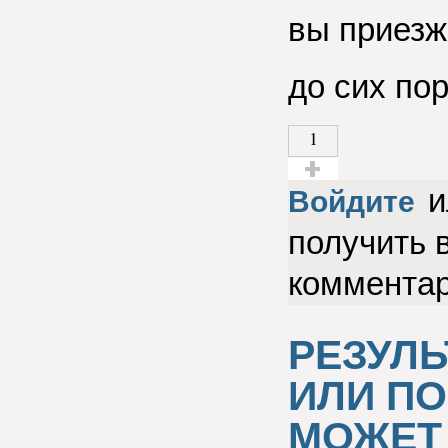
вы приезж
до сих пор
1
и
Голос за!
Войдите
получить 
коммента
РЕЗУЛ
ИЛИ П
МОЖЕТ