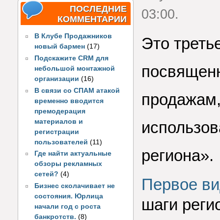
ПОСЛЕДНИЕ
03:00.
КОММЕНТАРИИ
В Клубе Продажников
Это треть
новый бармен
(17)
Подскажите CRM для
посвященн
небольшой монтажной
организации
(16)
В связи со СПАМ атакой
продажам,
временно вводится
премодерация
материалов и
использов
регистрации
пользователей
(11)
региона».
Где найти актуальные
обзоры рекламных
сетей?
(4)
Первое ви
Бизнес сколачивает не
состояния. Юрлица
шаги реги
начали год с роста
банкротств.
(8)