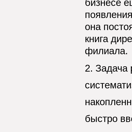
бизнесе е
появления
она посто
книга дир
филиала.
2. Задача 
системати
накопленн
быстро вв