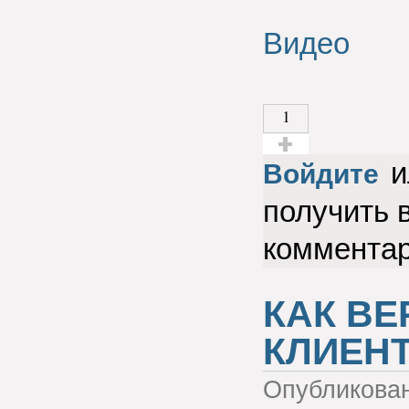
Видео
1
и
Голос за!
Войдите
получить 
коммента
КАК В
КЛИЕН
Опубликова