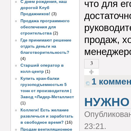
что для е
С днем рождения, наш
дорогой Клуб
достаточн
Продажников!
(3)
Продажа программного
руководит
обеспечения для
строительства
(2)
продаж, х
Где принимают решение
отдать деньги на
менеджер
благотворительность?
(4)
3
Старший оператор в
колл-центр
(1)
Голос за!
Купить кран-балки
1 комме
грузоподъемностью 5
тонн от производителя |
Завод «Лидер-Металлист
НУЖНО
(1)
Коллеги! Есть желание
Опубликова
развлечься и заработать
в свободное время?
(16)
23:21.
Продам вентиляционное