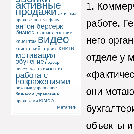
активные
1. Коммер
продажи
активные
продажи по телефону
работе. Г
антон берсерк
бизнес
взаимодействие с
видео
него орга
клиентом
книга
клиентский сервис
мотивация
отделе у 
обучение
подбор
психология
персонала
«фактичес
работа с
возражениями
реклама
управление
они мотаю
бизнесом
управление
юмор
продажами
бухгалтер
Мета теги
объекты и 