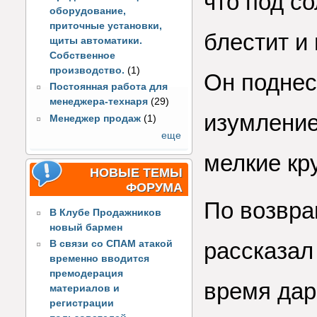
что под с
оборудование,
приточные установки,
блестит и 
щиты автоматики.
Собственное
производство.
(1)
Он поднес
Постоянная работа для
менеджера-технаря
(29)
изумление
Менеджер продаж
(1)
еще
мелкие кр
НОВЫЕ ТЕМЫ
ФОРУМА
По возвра
В Клубе Продажников
новый бармен
рассказал
В связи со СПАМ атакой
временно вводится
премодерация
время дар
материалов и
регистрации