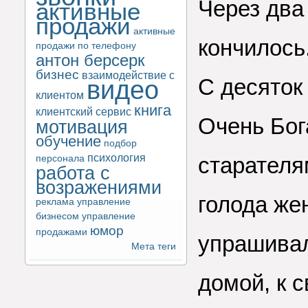
Через два
активные
продажи
активные
кончилось
продажи по телефону
антон берсерк
бизнес
взаимодействие с
С десяток
видео
клиентом
книга
клиентский сервис
Очень Бог
мотивация
обучение
подбор
психология
старателя
персонала
работа с
возражениями
голода же
реклама
управление
бизнесом
управление
юмор
продажами
упрашивал
Мета теги
домой, к 