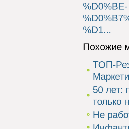
%D0%BE-
%D0%B7
%D1...
Похожие 
ТОП-Рез
Маркети
50 лет:
только 
Не рабо
Инфант