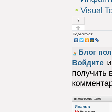
Visual T
7
Голос за!
Поделиться:
Блог пол
и
Войдите
получить 
коммента
ср, 08/04/2015 - 15:05
Иванов
Не в сети