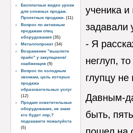
Бесплатные видео уроки
ученика и
для сложных продаж.
Проектные продажи.
(11)
задавали 
Вопрос по активным
продажам спец
оборудования
(35)
- Я расск
Металлопрокат
(34)
Возражение "вышлите
прайс" у закупщиков/
неглуп, то
снабженцев
(9)
Вопрос по холодным
глупцу не 
звонкам, цель которых
продажа
образовательных услуг
Давным-да
(12)
Продаю осветительные
оборудование, не знаю
быть, пят
кто будет лпр,?
подскажите пожалуйста
(5)
пошел на 