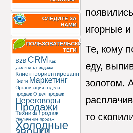
появились
СЛЕДИТЕ ЗА
НАМИ
игорные и
ПОЛЬЗОВАТЕЛЬСКИЕ
Те, кому п
ТЕГИ
CRM
B2B
Как
еду, выпи
увеличить продажи
Клиентоориентированность
Маркетинг
золотом. А
Книги
Организация отдела
продаж
Отдел продаж
расплачив
Переговоры
Продажи
Техника продаж
то скопил
Увеличение продаж
Холодные
звонки