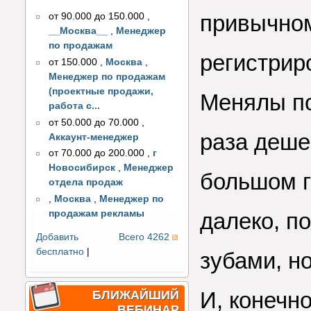
привычном
от 90.000 до 150.000
,
__Москва__
,
Менеджер
по продажам
регистрир
от 150.000
,
Москва
,
Менеджер по продажам
(проектные продажи,
Менялы по
работа с...
от 50.000 до 70.000
,
раза деше
Аккаунт-менеджер
от 70.000 до 200.000
,
г
Новосибирск
,
Менеджер
большом г
отдела продаж
,
Москва
,
Менеджер по
продажам рекламы
далеко, п
Добавить
Всего 4262
бесплатно
|
зубами, н
И, конечно
БЛИЖАЙШИЙ
ВЕБИНАР