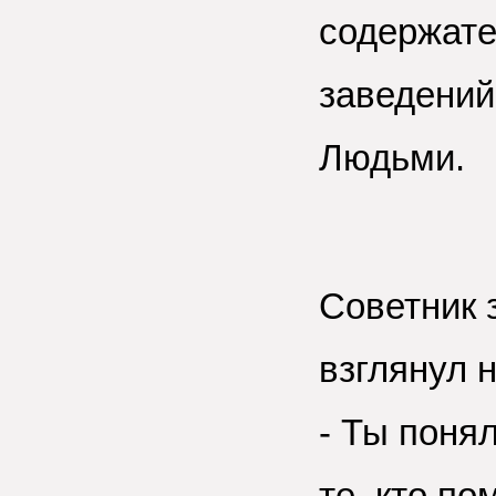
содержате
заведений
Людьми.
Советник 
взглянул н
- Ты поня
те, кто по