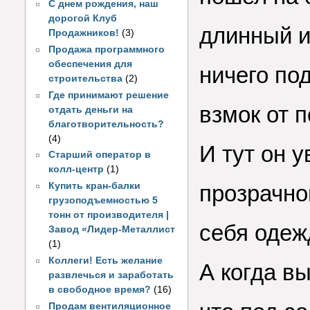
С днем рождения, наш
дорогой Клуб
длинный и
Продажников!
(3)
Продажа программного
обеспечения для
ничего по
строительства
(2)
Где принимают решение
взмок от п
отдать деньги на
благотворительность?
(4)
И тут он 
Старший оператор в
колл-центр
(1)
Купить кран-балки
прозрачно
грузоподъемностью 5
тонн от производителя |
себя одеж
Завод «Лидер-Металлист
(1)
Коллеги! Есть желание
А когда вы
развлечься и заработать
в свободное время?
(16)
Продам вентиляционное