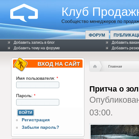
Клуб Продаж
Сообщество менеджеров по продаж
ФОРУМ
ПУБЛИКАЦ
Добавить запись в блог
Добавить вака
Добавить тему на форуме
Добавить резю
ВХОД НА САЙТ
Главная
Имя пользователя:
*
Притча о зо
Пароль:
*
Опубликова
03:00.
Регистрация
Забыли пароль?