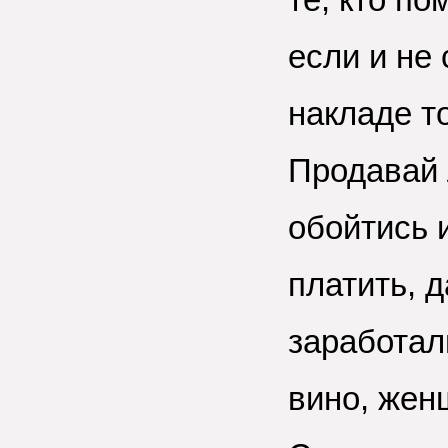
если и не 
накладе т
Продавай 
обойтись 
платить, 
заработали
вино, жен