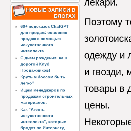
лекари.
НОВЫЕ ЗАПИСИ В
БЛОГАХ
Поэтому те
60+ подсказок ChatGPT
для продаж: освоение
золотоиск
продаж с помощью
искусственного
интеллекта
одежду и л
С днем рождения, наш
дорогой Клуб
и гвозди,
Продажников!
Крутым боссом быть
легко?
товары в 
Ищем менеджеров по
продажам строительных
цены.
материалов.
Как "Агенты
искусственного
Некоторые
интеллекта", которые
бродят по Интернету,