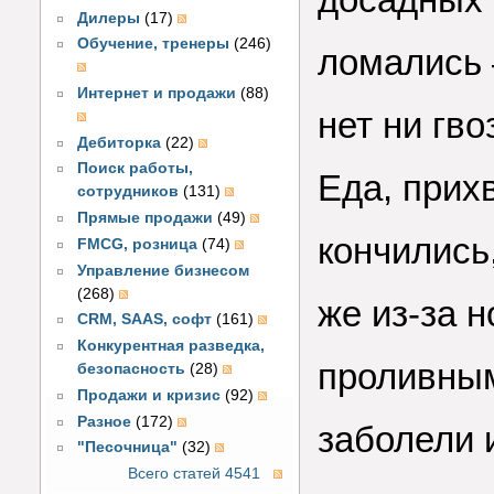
Дилеры
(17)
Обучение, тренеры
(246)
ломались –
Интернет и продажи
(88)
нет ни гво
Дебиторка
(22)
Поиск работы,
Еда, прих
сотрудников
(131)
Прямые продажи
(49)
кончились
FMCG, розница
(74)
Управление бизнесом
(268)
же из-за н
CRM, SAAS, софт
(161)
Конкурентная разведка,
проливным
безопасность
(28)
Продажи и кризис
(92)
Разное
(172)
заболели 
"Песочница"
(32)
Всего статей 4541