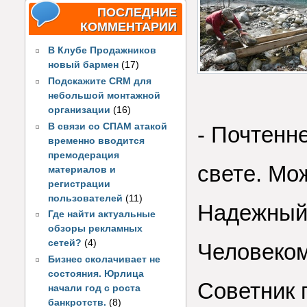
ПОСЛЕДНИЕ
КОММЕНТАРИИ
В Клубе Продажников
новый бармен
(17)
Подскажите CRM для
небольшой монтажной
организации
(16)
В связи со СПАМ атакой
- Почтенн
временно вводится
премодерация
свете. Мо
материалов и
регистрации
пользователей
(11)
Надежный
Где найти актуальные
обзоры рекламных
сетей?
(4)
Человеко
Бизнес сколачивает не
состояния. Юрлица
Советник 
начали год с роста
банкротств.
(8)