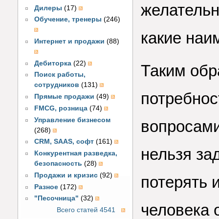
желательн
Дилеры
(17)
Обучение, тренеры
(246)
какие наи
Интернет и продажи
(88)
Дебиторка
(22)
Таким обр
Поиск работы,
сотрудников
(131)
потребнос
Прямые продажи
(49)
FMCG, розница
(74)
Управление бизнесом
вопросами
(268)
CRM, SAAS, софт
(161)
нельзя зад
Конкурентная разведка,
безопасность
(28)
Продажи и кризис
(92)
потерять и
Разное
(172)
"Песочница"
(32)
человека 
Всего статей 4541