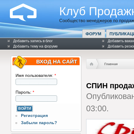
Клуб Продаж
Сообщество менеджеров по продаж
ФОРУМ
ПУБЛИКАЦ
Добавить запись в блог
Добавить вака
Добавить тему на форуме
Добавить резю
ВХОД НА САЙТ
Главная
Имя пользователя:
*
СПИН прода
Пароль:
*
Опубликова
03:00.
Регистрация
Забыли пароль?