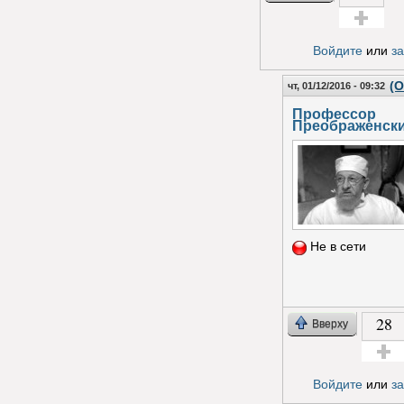
Голос за!
Войдите
или
з
(О
чт, 01/12/2016 - 09:32
Профессор
Преображенск
Не в сети
28
Вверху
Голос з
Войдите
или
з