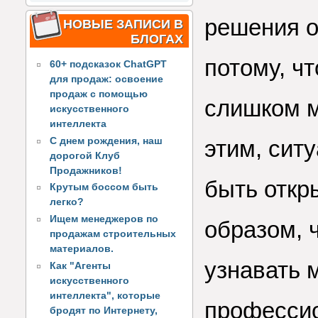
решения о
НОВЫЕ ЗАПИСИ В
БЛОГАХ
потому, ч
60+ подсказок ChatGPT
для продаж: освоение
продаж с помощью
слишком м
искусственного
интеллекта
С днем рождения, наш
этим, сит
дорогой Клуб
Продажников!
быть откр
Крутым боссом быть
легко?
Ищем менеджеров по
образом, 
продажам строительных
материалов.
узнавать 
Как "Агенты
искусственного
интеллекта", которые
професси
бродят по Интернету,