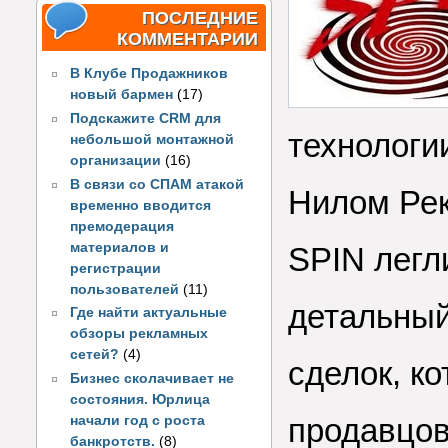
ПОСЛЕДНИЕ
КОММЕНТАРИИ
В Клубе Продажников
новый бармен
(17)
Подскажите CRM для
технологи
небольшой монтажной
организации
(16)
В связи со СПАМ атакой
Нилом Рек
временно вводится
премодерация
материалов и
SPIN легл
регистрации
пользователей
(11)
детальный
Где найти актуальные
обзоры рекламных
сетей?
(4)
сделок, к
Бизнес сколачивает не
состояния. Юрлица
продавцов
начали год с роста
банкротств.
(8)