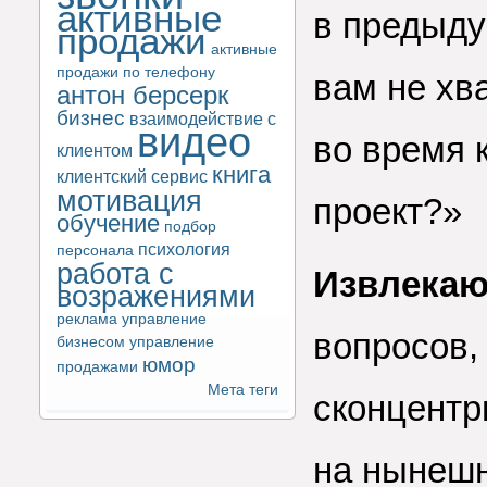
активные
в предыду
продажи
активные
продажи по телефону
вам не хв
антон берсерк
бизнес
взаимодействие с
видео
во время 
клиентом
книга
клиентский сервис
мотивация
проект?»
обучение
подбор
психология
персонала
работа с
Извлека
возражениями
реклама
управление
вопросов,
бизнесом
управление
юмор
продажами
Мета теги
сконцентр
на нынешн