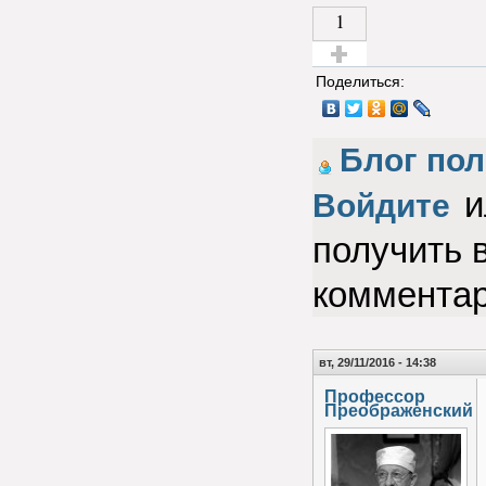
1
Голос за!
Поделиться:
Блог пол
и
Войдите
получить 
коммента
вт, 29/11/2016 - 14:38
Профессор
Преображенский