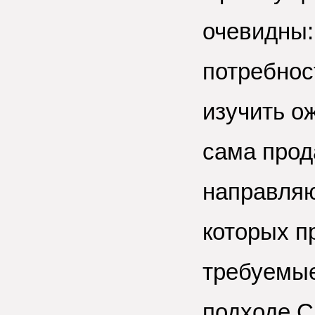
очевидны:
потребнос
изучить о
сама прод
направляю
которых п
требуемые
подходе С