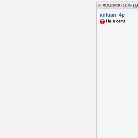
(О
чт, 01/12/2016 - 12:05
antuan_4p
Не в сети