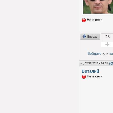
Не в сети
28
Вверху
Голос з
Войдите
или
з
(О
пт, 02/12/2016 - 16:31
Виталий
Не в сети