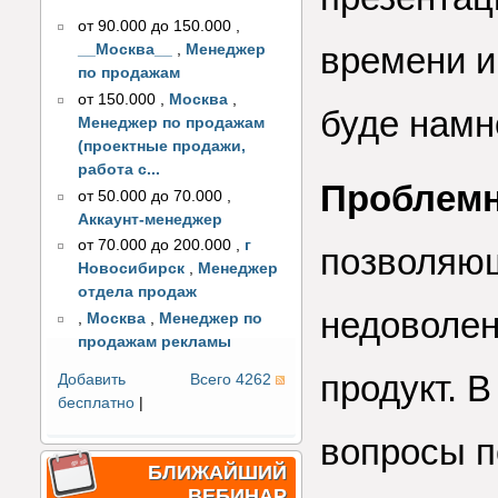
от 90.000 до 150.000
,
времени и
__Москва__
,
Менеджер
по продажам
от 150.000
,
Москва
,
буде намн
Менеджер по продажам
(проектные продажи,
работа с...
Проблем
от 50.000 до 70.000
,
Аккаунт-менеджер
от 70.000 до 200.000
,
г
позволяющ
Новосибирск
,
Менеджер
отдела продаж
недоволен
,
Москва
,
Менеджер по
продажам рекламы
продукт. 
Добавить
Всего 4262
бесплатно
|
вопросы п
БЛИЖАЙШИЙ
ВЕБИНАР