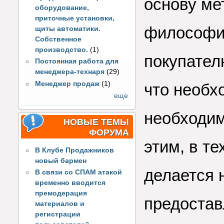
основу м
оборудование,
приточные установки,
философи
щиты автоматики.
Собственное
производство.
(1)
покупател
Постоянная работа для
менеджера-технаря
(29)
Менеджер продаж
(1)
что необх
еще
необходим
НОВЫЕ ТЕМЫ
ФОРУМА
этим, в т
В Клубе Продажников
новый бармен
делается 
В связи со СПАМ атакой
временно вводится
премодерация
предостав
материалов и
регистрации