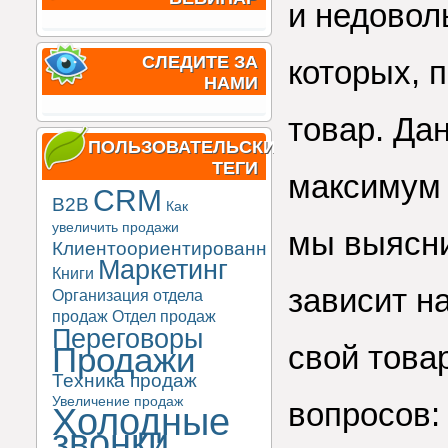
и недовол
СЛЕДИТЕ ЗА
которых, 
НАМИ
товар. Да
ПОЛЬЗОВАТЕЛЬСКИЕ
ТЕГИ
максимум 
CRM
B2B
Как
увеличить продажи
мы выясни
Клиентоориентированность
Маркетинг
Книги
зависит н
Организация отдела
продаж
Отдел продаж
Переговоры
свой това
Продажи
Техника продаж
Увеличение продаж
вопросов:
Холодные
звонки