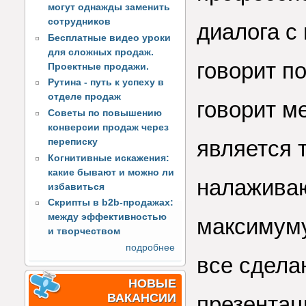
могут однажды заменить
сотрудников
диалога с
Бесплатные видео уроки
для сложных продаж.
говорит п
Проектные продажи.
Рутина - путь к успеху в
отделе продаж
говорит м
Советы по повышению
конверсии продаж через
является 
переписку
Когнитивные искажения:
какие бывают и можно ли
налаживаю
избавиться
Скрипты в b2b-продажах:
между эффективностью
максимуму
и творчеством
подробнее
все сдела
НОВЫЕ
ВАКАНСИИ
презентац