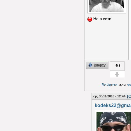
Не в сети
30
Вверху
Голос за!
Войдите
или
з
(
ср, 30/11/2016 - 12:44
kodeks22@gmai