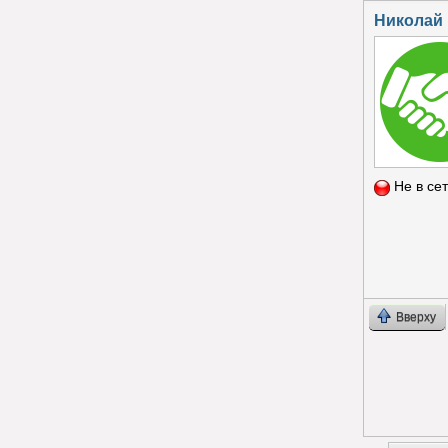
Николай
Не в се
Вверху