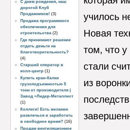
которая и
С днем рождения, наш
дорогой Клуб
училось н
Продажников!
(3)
Продажа программного
обеспечения для
Новая тех
строительства
(2)
Где принимают решение
отдать деньги на
том, что у
благотворительность?
(4)
стали счи
Старший оператор в
колл-центр
(1)
Купить кран-балки
из воронки
грузоподъемностью 5
тонн от производителя |
Завод «Лидер-Металлист
последств
(1)
Коллеги! Есть желание
завершенн
развлечься и заработать
в свободное время?
(16)
Продам вентиляционное