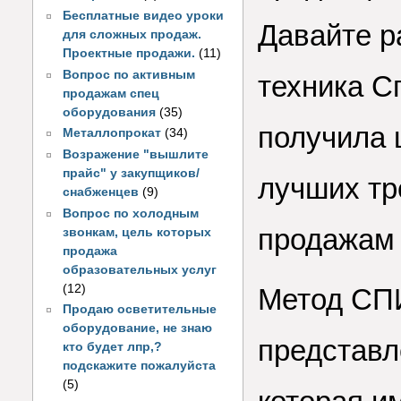
Бесплатные видео уроки
Давайте р
для сложных продаж.
Проектные продажи.
(11)
Вопрос по активным
техника С
продажам спец
оборудования
(35)
получила 
Металлопрокат
(34)
Возражение "вышлите
прайс" у закупщиков/
лучших тр
снабженцев
(9)
Вопрос по холодным
продажам 
звонкам, цель которых
продажа
образовательных услуг
(12)
Метод СП
Продаю осветительные
оборудование, не знаю
представл
кто будет лпр,?
подскажите пожалуйста
(5)