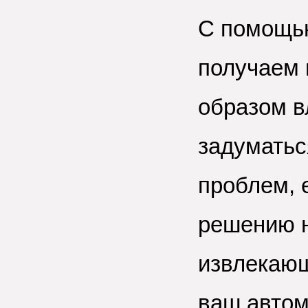
С помощью
получаем
образом в
задуматьс
проблем, 
решению 
извлекающ
ваш автом