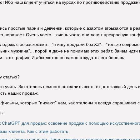
ою! Ибо наш клиент учиться на курсах по противодействию продажник
ись простые парни и девченки, которые с азартом вгрызаются в р
 поражает. Очень часто ...очень часто они лепят прекрасную конфет
одежь с ее заскоками... "я ищу продажи без ХЗ"... "только современ
льник мужчина"... порой я даже не понимаю этих ребят. Зачем идти 
 - это трафик. И абсолютно не важно откуда ты его берешь.
ту статью?
о учить. Захотелось немного похвалить всех тех, кто каждый день 
сть наших продаж.
фильмы, которые "пихают" нам, как эталоны я всегда спрашиваю се
ы:
к ChatGPT для продаж: освоение продаж с помощью искусственног
азы клиента. Как с этим работать
нки: сложные продажи. Предложение, от которого невозможно отка