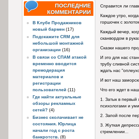
ПОСЛЕДНИЕ
Справится ли глав
КОММЕНТАРИИ
Каждое утро, когда
горшочек с золотом
В Клубе Продажников
новый бармен
(17)
Каждый вечер, ког
Подскажите CRM для
сканвордом в руках
небольшой монтажной
Сказки нашего про
организации
(16)
В связи со СПАМ атакой
И это для нас ста
временно вводится
трубу сливной сис
премодерация
ждать нас "оплеухо
материалов и
И вот наш заморск
регистрации
пользователей
(11)
Что его ждет в на
Где найти актуальные
1. Затык в первый
обзоры рекламных
психологами и ум
сетей?
(4)
2. Запой после пе
Бизнес сколачивает не
состояния. Юрлица
3. Жуткая депрес
начали год с роста
стремлении...
банкротств.
(8)