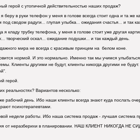
ный герой с утопичной действительностью наших продаж?
 я беру в руки телефон у меня в голове всегда стоит одна и та же 
 под сводом радуги... глупая улыбка... ожидания счастья... и так к
да я кладу трубку телефона, у меня в голове стоит уже другая кар
... творческий оскал... ожидание подушки... и так каждый день.
дажного мира не всегда с красивым принцем на белом коне.
новится нормой. И это нормально. Именно так мы учимся улыбаться 
темы. Клиенты другими не будут, клиенты никогда другими не будут.
й".
ий герой.
ших реальностях? Вариантов несколько:
 же рабочий день. Ибо наши клиенты всегда знают куда послать оч
ирают психотерапевтами.
рвой недели работы. Ибо наша система продаж - лучшая система п
сия от неразберихи в планировании. НАШ КЛИЕНТ НИКОГДА НЕ СИДИ