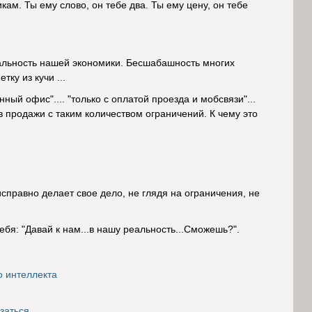
ам. Ты ему слово, он тебе два. Ты ему цену, он тебе
еальность нашей экономики. Бесшабашность многих
ку из кучи ...
ный офис".... "только с оплатой проезда и мобсвязи"...
в продажи с таким количеством ограничений. К чему это
исправно делает свое дело, не глядя на ограничения, не
бя: "Давай к нам...в нашу реальность...Сможешь?".
о интеллекта
заться