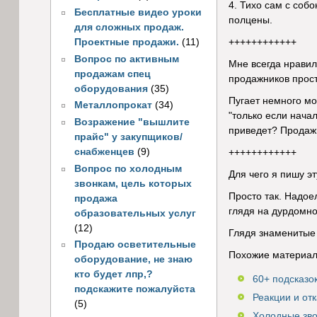
4. Тихо сам с соб
Бесплатные видео уроки
полцены.
для сложных продаж.
Проектные продажи.
(11)
++++++++++++
Вопрос по активным
Мне всегда нравил
продажам спец
продажников просто
оборудования
(35)
Пугает немного мол
Металлопрокат
(34)
"только если нача
Возражение "вышлите
приведет? Продажи
прайс" у закупщиков/
снабженцев
(9)
++++++++++++
Вопрос по холодным
Для чего я пишу э
звонкам, цель которых
Просто так. Надоел
продажа
глядя на дурдомно
образовательных услуг
(12)
Глядя знаменитые 
Продаю осветительные
Похожие материал
оборудование, не знаю
кто будет лпр,?
60+ подсказо
подскажите пожалуйста
Реакции и отк
(5)
Холодные зво