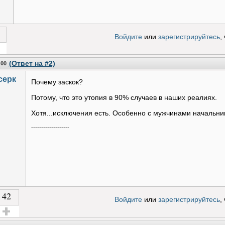
Войдите
или
зарегистрируйтесь
,
 за!
(Ответ на #2)
:00
серк
Почему заскок?
Потому, что это утопия в 90% случаев в наших реалиях.
Хотя...исключения есть. Особенно с мужчинами начальни
-------------------
42
Войдите
или
зарегистрируйтесь
,
олос за!