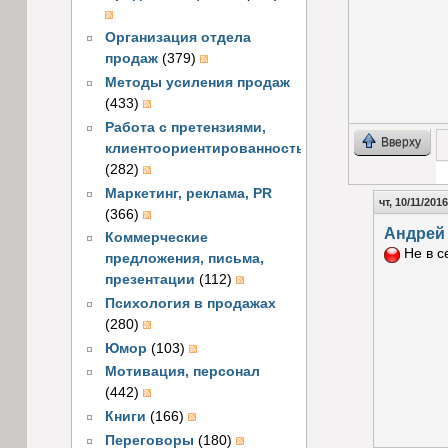
Организация отдела
продаж
(379)
Методы усиления продаж
(433)
Работа с претензиями,
Вверху
клиентоориентированность
(282)
Маркетинг, реклама, PR
Г
чт, 10/11/2016
(366)
Андрей
Коммерческие
Не в с
предложения, письма,
презентации
(112)
Психология в продажах
(280)
Юмор
(103)
Мотивация, персонал
(442)
Книги
(166)
Переговоры
(180)