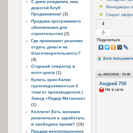
С днем рождения, наш
Менеджеры по
дорогой Клуб
Продажников!
(3)
Секрет эффек
Продажа программного
4
обеспечения для
строительства
(2)
Голос за!
Поделиться:
Где принимают решение
отдать деньги на
благотворительность?
Блог пользоват
(4)
Старший оператор в
колл-центр
(1)
ср, 09/11/2016 - 10:46
Купить кран-балки
Андрей 750
грузоподъемностью 5
Не в сети
тонн от производителя |
Завод «Лидер-Металлист
(1)
Коллеги! Есть желание
развлечься и заработать
в свободное время?
(16)
Продам вентиляционное