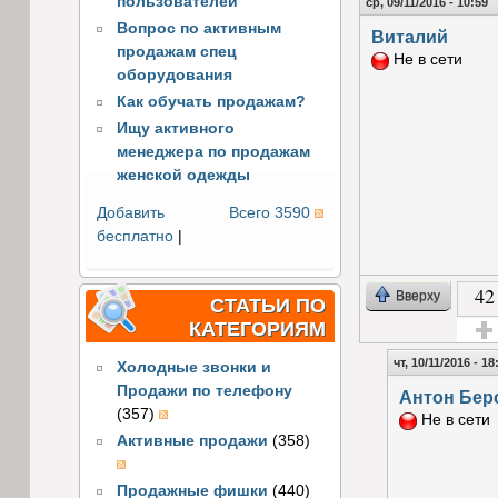
пользователей
ср, 09/11/2016 - 10:59
Вопрос по активным
Виталий
продажам спец
Не в сети
оборудования
Как обучать продажам?
Ищу активного
менеджера по продажам
женской одежды
Добавить
Всего 3590
бесплатно
|
42
Вверху
СТАТЬИ ПО
КАТЕГОРИЯМ
Голос
чт, 10/11/2016 - 18
Холодные звонки и
Продажи по телефону
Антон Бер
(357)
Не в сети
Активные продажи
(358)
Продажные фишки
(440)