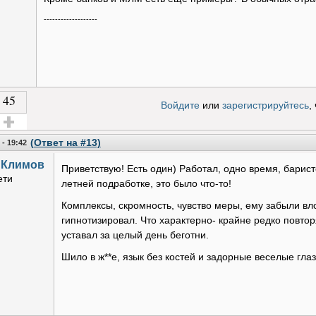
-------------------
45
Войдите
или
зарегистрируйтесь
,
олос за!
(Ответ на #13)
 - 19:42
 Климов
Приветствую! Есть один) Работал, одно время, барис
ети
летней подработке, это было что-то!
Комплексы, скромность, чувство меры, ему забыли вл
гипнотизировал. Что характерно- крайне редко повтор
уставал за целый день беготни.
Шило в ж**е, язык без костей и задорные веселые глаз