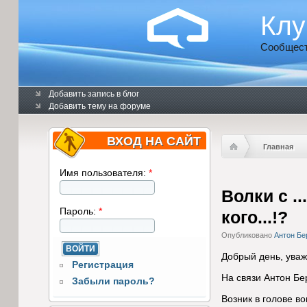
Клу
Сообщест
Добавить запись в блог
Добавить тему на форуме
ВХОД НА САЙТ
Главная
Имя пользователя:
*
Волки с .
Пароль:
*
кого...!?
Опубликовано
Антон Бе
Добрый день, уваж
Регистрация
На связи Антон Бе
Забыли пароль?
Возник в голове в