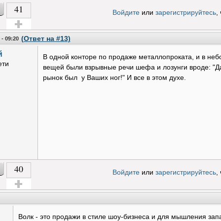
41
Войдите
или
зарегистрируйтесь
,
Голос за!
(Ответ на #13)
 - 09:20
й
В одной конторе по продаже металлопроката, и в неб
ети
вещей были взрывные речи шефа и лозунги вроде: "Да
рынок был у Ваших ног!" И все в этом духе.
40
Войдите
или
зарегистрируйтесь
,
Голос за!
Волк - это продажи в стиле шоу-бизнеса и для мышления зап