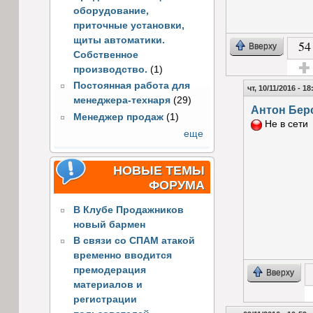
оборудование,
приточные установки,
щиты автоматики.
54
Вверху
Собственное
производство.
(1)
Голос
Постоянная работа для
чт, 10/11/2016 - 18
менеджера-технаря
(29)
Антон Бер
Менеджер продаж
(1)
Не в сети
еще
НОВЫЕ ТЕМЫ
ФОРУМА
В Клубе Продажников
новый бармен
В связи со СПАМ атакой
временно вводится
премодерация
Вверху
материалов и
регистрации
Г