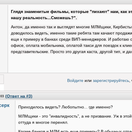
Глядя знаменитые фильмы, которые "пихают" нам, как эт
нашу реальность...Сможешь?".
Антон, да именно так и выглядят многие МЛМщики, Кирбисты
доводилось видеть, именно такие ребята там качают продажи 
еще к примеру в банках среди ВИП-менеджеров. И работаю о
офисе, оплата мобильника, оплатой такси для поездок к клие
представительские. Просто это другая каста, другой тип, и да
Войдите
или
зарегистрируйтесь
,
 за!
(Ответ на #3)
:03
серк
Приходилось видеть? Любопытно... где именно?
МЛМщики - это "инвалидность", а не призвание. Уж в этой 
оттуда я многое перенял.
Кроме банков и МЛМ есть еще примеры? В обычных отра