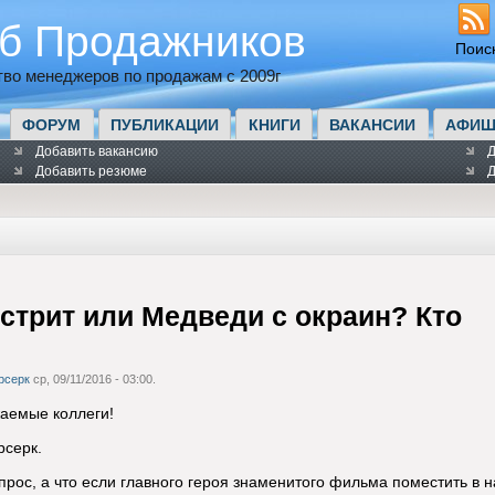
б Продажников
Поис
во менеджеров по продажам с 2009г
ФОРУМ
ПУБЛИКАЦИИ
КНИГИ
ВАКАНСИИ
АФИШ
Добавить вакансию
Д
Добавить резюме
Д
..стрит или Медведи с окраин? Кто
рсерк
ср, 09/11/2016 - 03:00.
аемые коллеги!
рсерк.
опрос, а что если главного героя знаменитого фильма поместить в 