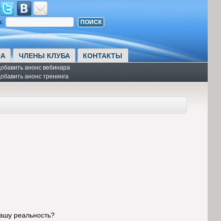
к:
А
ЧЛЕНЫ КЛУБА
КОНТАКТЫ
обавить анонс вебинара
обавить анонс тренинга
нашу реальность?