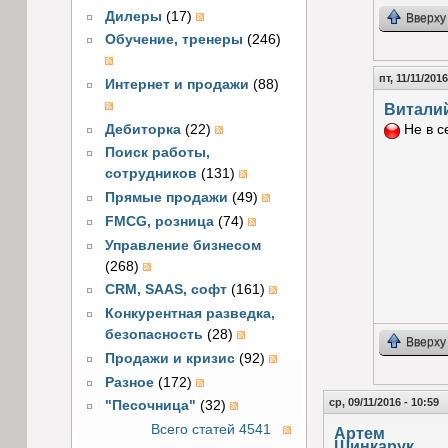
Дилеры
(17)
Вверху
Обучение, тренеры
(246)
пт, 11/11/2016
Интернет и продажи
(88)
Витали
Дебиторка
(22)
Не в с
Поиск работы,
сотрудников
(131)
Прямые продажи
(49)
FMCG, розница
(74)
Управление бизнесом
(268)
CRM, SAAS, софт
(161)
Конкурентная разведка,
безопасность
(28)
Вверху
Продажи и кризис
(92)
Разное
(172)
ср, 09/11/2016 - 10:59
"Песочница"
(32)
Всего статей 4541
Артем
Шинкарук