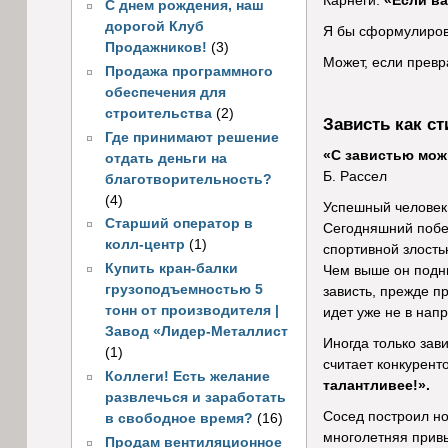
Карнеги:
«Если ва
С днем рождения, наш
дорогой Клуб
Я бы сформулирова
Продажников!
(3)
Может, если превр
Продажа программного
обеспечения для
строительства
(2)
Зависть как с
Где принимают решение
«С завистью мож
отдать деньги на
Б. Рассел
благотворительность?
(4)
Успешный человек –
Старший оператор в
Сегодняшний побед
колл-центр
(1)
спортивной злость
Купить кран-балки
Чем выше он подни
грузоподъемностью 5
зависть, прежде 
тонн от производителя |
идет уже не в нап
Завод «Лидер-Металлист
Иногда только зав
(1)
считает конкурент
Коллеги! Есть желание
талантливее!».
развлечься и заработать
Сосед построил но
в свободное время?
(16)
многолетняя привы
Продам вентиляционное