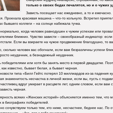
только о своих бедах печалятся, но и о чужих у
Зависть посещает нас ежедневно, а то и ежечасно.
ся. Проехала красивая машина – что-то кольнуло. Встретил приятеля
х бывшего коллеги – на солнце набежала тучка.
нормально, когда человек равнодушен к чужим успехам или прова
ателями ближних. Чувство зависти – своеобразный индикатор: если 
 отстали. Если вы взираете на чужое продвижение благодушно, то в
о, сколько человек вас обогнали, если вам безразличны успехи ближ
просто неудачник, а безнадежный неудачник.
ь победителями или хотя бы занять место в первой двадцатке. Поэ
, как известно, бывает белая, а бывает черная.
новости типа «Билл Гейтс потерял 10 миллиардов из-за падения кур
ная знаменитость несчастна в личной жизни, если вы, пусть с пода
астливец вдруг умирает в расцвете лет, одним словом, если вам ст
зависть черная.
ярность всяких «Женских историй» объясняется именно тем, что м
х в биографиях победителей.
о сочувствуем только тем, кто ниже, несчастнее, беднее нас. По