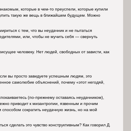
накомым, которые в чем-то преуспели, которые купили
 , купить такую же вещь в ближайшем будущем. Можно
ириться с тем, что вы неудачник и не пытаться
едителями, или, чтобы не мучить себя — свернуть
исущее человеку. Нет людей, свободных от зависти, как
сли вы просто завидуете успешным людям, это
ленное самолюбие объяснений, почему «этот негодяй,
успокаиваетесь (по-прежнему оставаясь неудачником),
бежно приводит к мизантропии, язвенным и прочим
ым способом сократить неудачную жизнь, но на мой
аться сделать это чувство конструктивным? Как говорил Д.