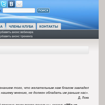
к:
А
ЧЛЕНЫ КЛУБА
КОНТАКТЫ
обавить анонс вебинара
обавить анонс тренинга
ознанием того, что желательным нам благом завладел
о нашему мнению, не должен обладать им раньше нас».
Д. Локк
 причине люди всегда печальны, сказал:
«Ибо не