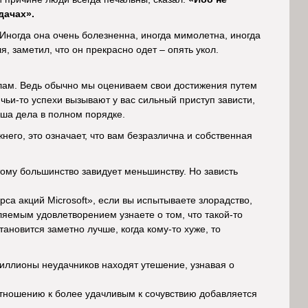
дачах».
 Иногда она очень болезненна, иногда мимолетна, иногда
, заметил, что он прекрасно одет – опять укол.
лам. Ведь обычно мы оцениваем свои достижения путем
чьи-то успехи вызывают у вас сильный приступ зависти,
аша дела в полном порядке.
него, это означает, что вам безразлична и собственная
тому большинство завидует меньшинству. Но зависть
са акций Microsoft», если вы испытываете злорадство,
вляемым удовлетворением узнаете о том, что такой-то
ановится заметно лучше, когда кому-то хуже, то
иллионы неудачников находят утешение, узнавая о
 отношению к более удачливым к сочувствию добавляется