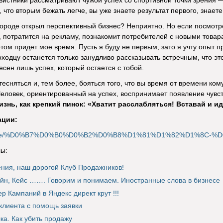
вистники рассматривают чужой успех со спортивной точки зрения —
 что вторым бежать легче, вы уже знаете результат первого, знает
городе открыл перспективный бизнес? Неприятно. Но если посмотрет
 потратится на рекламу, познакомит потребителей с новыми това
отом придет мое время. Пусть я буду не первым, зато я учту опыт 
одцу останется только занудливо рассказывать встречным, что это
есен лишь успех, который остается с тобой.
есняться и, тем более, бояться того, что вы время от времени кому
Человек, ориентированный на успех, воспринимает появление чувств
знь, как крепкий пинок: «Хватит расслабляться! Вставай и ид
ации:
u/article/%D0%B7%D0%B0%D0%B2%D0%B8%D1%81%D1%82%D1%8C
ы:
ния, наш дорогой Клуб Продажников!
йн, Кейс ……. Говорим и понимаем. Иностранные слова в бизнесе
р Кампаний в Яндекс директ крут !!!
 клиента с помощь заявки
ка. Как убить продажу