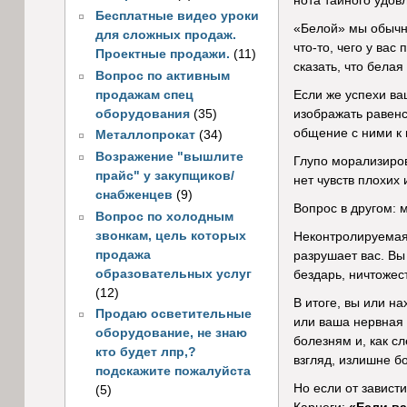
нота тайного удовл
Бесплатные видео уроки
«Белой» мы обычно
для сложных продаж.
что-то, чего у вас
Проектные продажи.
(11)
сказать, что белая
Вопрос по активным
продажам спец
Если же успехи ва
оборудования
(35)
изображать равенс
общение с ними к
Металлопрокат
(34)
Возражение "вышлите
Глупо морализиров
прайс" у закупщиков/
нет чувств плохих 
снабженцев
(9)
Вопрос в другом: 
Вопрос по холодным
звонкам, цель которых
Неконтролируемая
продажа
разрушает вас. Вы
образовательных услуг
бездарь, ничтожес
(12)
В итоге, вы или н
Продаю осветительные
или ваша нервная 
оборудование, не знаю
болезням и, как с
кто будет лпр,?
взгляд, излишне б
подскажите пожалуйста
Но если от зависти
(5)