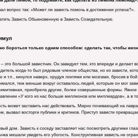
м дали лимон, то подумайте, как сделать из лимона лимонад»
л вопрос так: «Может ли зависть помочь в достижении успеха?».
атить Зависть Обыкновенную в Зависть Созидательную.
тимул
но бороться только одним способом: сделать так, чтобы жиз
 это большой завистник. Он завидует тем, кто впереди и делает вс
итель когда-то был рядовым членом общества, но из зависти, ко
ю и т.п., кинулся наверх, орудуя локтями или мозгами, бросив в бо
мался, тем меньше вокруг оставалось людей, которым он мог завид
примитивная, приобрела другие, более совершенные формы. Явное
равлении «У кого из нас больше миллионов или миллиардов», а в т
исть может заставить нас действовать. Мирно почивающий на лаврах 
ом, вызвал восторги публики и критиков. Приступ зависти превращ
вый дом. Зависть к соседу заставляет нас посмотреть другими глаз
чка мешали увидеть его убогость. Конструктивная зависть не огр