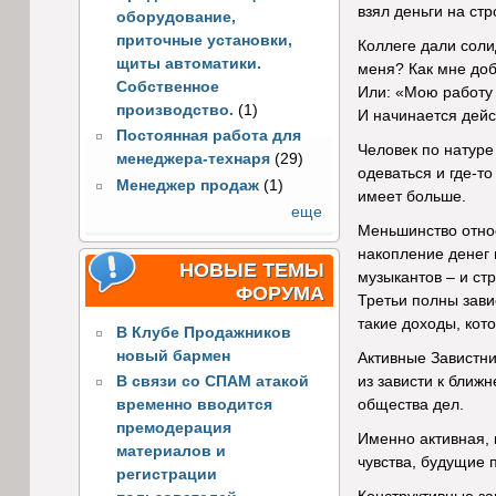
взял деньги на ст
оборудование,
приточные установки,
Коллеге дали соли
щиты автоматики.
меня? Как мне доб
Собственное
Или: «Мою работу н
производство.
(1)
И начинается дейс
Постоянная работа для
Человек по натуре
менеджера-технаря
(29)
одеваться и где-т
Менеджер продаж
(1)
имеет больше.
еще
Меньшинство относ
накопление денег 
НОВЫЕ ТЕМЫ
музыкантов – и ст
ФОРУМА
Третьи полны зави
такие доходы, кото
В Клубе Продажников
новый бармен
Активные Завистни
из зависти к ближ
В связи со СПАМ атакой
общества дел.
временно вводится
премодерация
Именно активная, 
материалов и
чувства, будущие п
регистрации