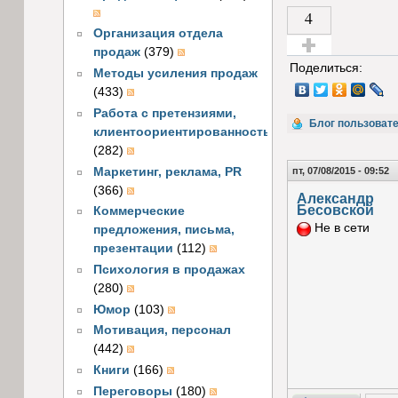
4
Организация отдела
продаж
(379)
Голос за!
Поделиться:
Методы усиления продаж
(433)
Работа с претензиями,
Блог пользоват
клиентоориентированность
(282)
Маркетинг, реклама, PR
пт, 07/08/2015 - 09:52
(366)
Александр
Бесовской
Коммерческие
Не в сети
предложения, письма,
презентации
(112)
Психология в продажах
(280)
Юмор
(103)
Мотивация, персонал
(442)
Книги
(166)
Переговоры
(180)