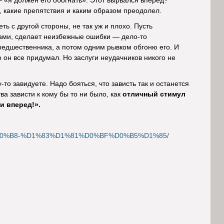
 «я должен его обогнать». Этот вырвался вперед?
е, какие препятствия и каким образом преодолел.
ь с другой стороны, не так уж и плохо. Пусть
рами, сделает неизбежные ошибки — дело-то
предшественника, а потом одним рывком обгоню его. И
 он все придумал. Но заслуги неудачников никого не
-то завидуете. Надо бояться, что зависть так и останется
а зависти к кому бы то ни было, как
отличный стимул
и вперед!».
-%D0%B8-%D1%83%D1%81%D0%BF%D0%B5%D1%85/