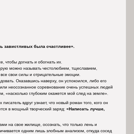
.
нь завистливых была счастливее».
е, чтобы догнать и обогнать их.
торую можно называть честолюбием, тщеславием,
й все свои силы и отрицательные эмоции.
овать. Оказавшись наверху, он успокоился, либо его
 или неосознанное соревнование очень успешных людей
ом, «насколько глубоким окажется мой след на земле».
писатель вдруг узнает, что новый роман того, кого он
ается в мощный творческий заряд:
«Написать лучше,
ами на свое жилище, осознать, что только лень и
аничивается одним лишь злобным анализом, откуда сосед