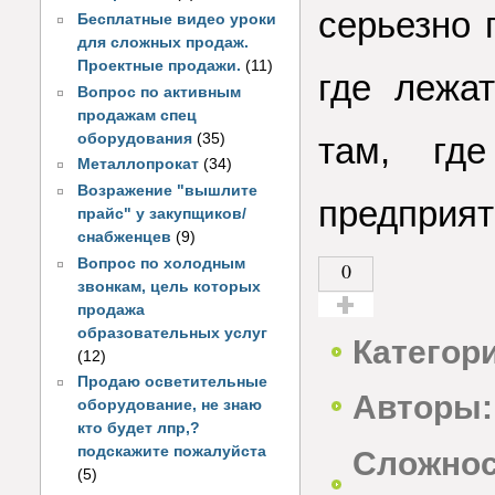
серьезно 
Бесплатные видео уроки
для сложных продаж.
Проектные продажи.
(11)
где лежа
Вопрос по активным
продажам спец
оборудования
(35)
там, гд
Металлопрокат
(34)
Возражение "вышлите
предприят
прайс" у закупщиков/
снабженцев
(9)
Вопрос по холодным
0
звонкам, цель которых
продажа
Голос за!
образовательных услуг
Категор
(12)
Продаю осветительные
Авторы:
оборудование, не знаю
кто будет лпр,?
подскажите пожалуйста
Сложнос
(5)