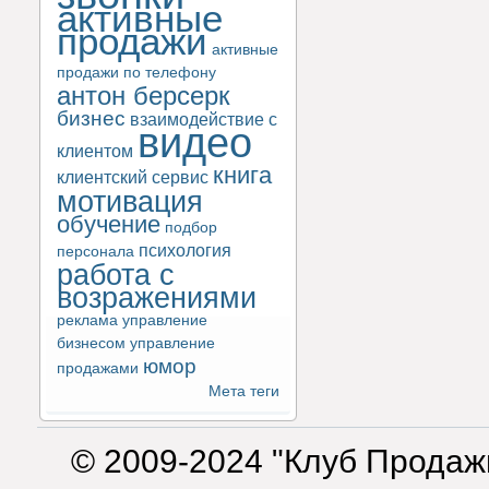
активные
продажи
активные
продажи по телефону
антон берсерк
бизнес
взаимодействие с
видео
клиентом
книга
клиентский сервис
мотивация
обучение
подбор
психология
персонала
работа с
возражениями
реклама
управление
бизнесом
управление
юмор
продажами
Мета теги
© 2009-2024 "Клуб Продаж