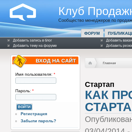
Клуб Продаж
Сообщество менеджеров по продаж
ФОРУМ
ПУБЛИКАЦ
Добавить запись в блог
Добавить вака
Добавить тему на форуме
Добавить резю
ВХОД НА САЙТ
Главная
Имя пользователя:
*
Cтартап
КАК ПР
Пароль:
*
СТАРТА
Регистрация
Опубликова
Забыли пароль?
03/04/2014 -