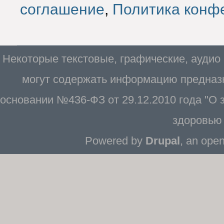
соглашение
,
Политика конф
Некоторые текстовые, графические, аудио
могут содержать информацию предназн
основании №436-ФЗ от 29.12.2010 года "О
здоровью 
Powered by
Drupal
, an ope