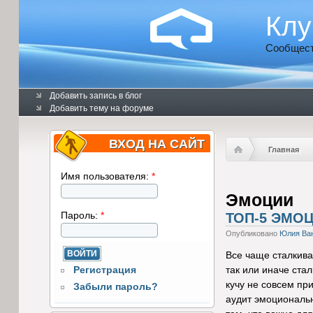
Клу
Сообщест
Добавить запись в блог
Добавить тему на форуме
ВХОД НА САЙТ
Главная
Имя пользователя:
*
Эмоции
Пароль:
*
ТОП-5 ЭМО
Опубликовано
Юлия Ва
Все чаще сталкив
Регистрация
так или иначе стал
кучу не совсем пр
Забыли пароль?
аудит эмоциональн