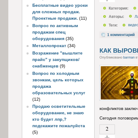
Бесплатные видео уроки
Голос за!
Категория:
для сложных продаж.
Авторы:
Л
Проектные продажи.
(11)
Теги:
виде
Вопрос по активным
продажам спец
1 комментарий
оборудования
(35)
Металлопрокат
(34)
КАК ВЫРОВ
Возражение "вышлите
Опубликовано
barman
вт
прайс" у закупщиков/
снабженцев
(9)
Вопрос по холодным
звонкам, цель которых
продажа
образовательных услуг
(12)
Продаю осветительные
конфликтов заклю
оборудование, не знаю
Сегодня поговорим
кто будет лпр,?
подскажите пожалуйста
2
(5)