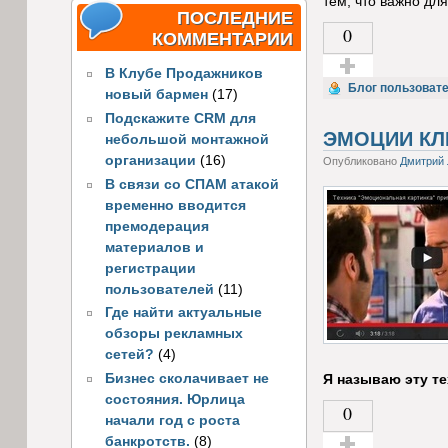
тем, что важно дл
ПОСЛЕДНИЕ
0
КОММЕНТАРИИ
В Клубе Продажников
Голос за!
Блог пользоват
новый бармен
(17)
Подскажите CRM для
ЭМОЦИИ КЛ
небольшой монтажной
организации
(16)
Опубликовано
Дмитрий 
В связи со СПАМ атакой
временно вводится
премодерация
материалов и
регистрации
пользователей
(11)
Где найти актуальные
обзоры рекламных
сетей?
(4)
Бизнес сколачивает не
Я называю эту т
состояния. Юрлица
0
начали год с роста
банкротств.
(8)