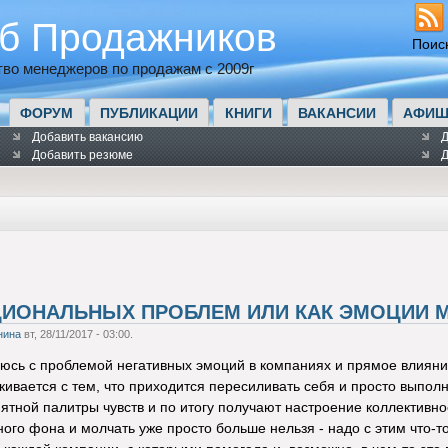
б Продажников
Поис
во менеджеров по продажам с 2009г
ФОРУМ
ПУБЛИКАЦИИ
КНИГИ
ВАКАНСИИ
АФИШ
Добавить вакансию
Д
Добавить резюме
Д
ЦИОНАЛЬНЫХ ПРОБЛЕМ ИЛИ КАК ЭМОЦИИ
нина
вт, 28/11/2017 - 03:00.
аюсь с проблемой негативных эмоций в компаниях и прямое влиян
кивается с тем, что приходится пересиливать себя и просто выполн
иятной палитры чувств и по итогу получают настроение коллективно
ого фона и молчать уже просто больше нельзя - надо с этим что-т