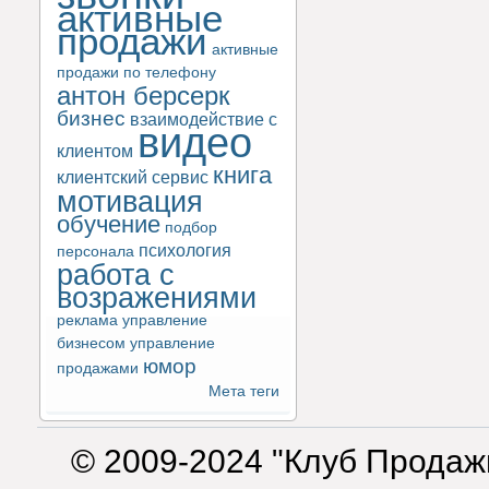
активные
продажи
активные
продажи по телефону
антон берсерк
бизнес
взаимодействие с
видео
клиентом
книга
клиентский сервис
мотивация
обучение
подбор
психология
персонала
работа с
возражениями
реклама
управление
бизнесом
управление
юмор
продажами
Мета теги
© 2009-2024 "Клуб Продаж