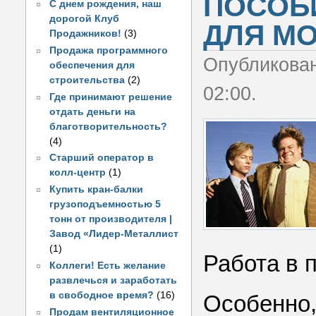
ПОСОБ
С днем рождения, наш
дорогой Клуб
ДЛЯ М
Продажников!
(3)
Продажа программного
Опубликова
обеспечения для
строительства
(2)
02:00.
Где принимают решение
отдать деньги на
благотворительность?
(4)
Старший оператор в
колл-центр
(1)
Купить кран-балки
грузоподъемностью 5
тонн от производителя |
Завод «Лидер-Металлист
(1)
Работа в 
Коллеги! Есть желание
развлечься и заработать
в свободное время?
(16)
Особенно,
Продам вентиляционное