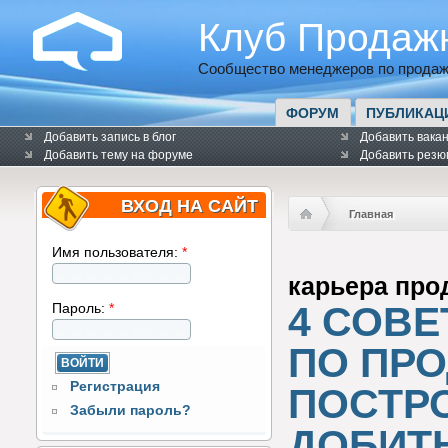
Клуб Продаж
Сообщество менеджеров по продаж
ФОРУМ
ПУБЛИКАЦ
Добавить запись в блог
Добавить вака
Добавить тему на форуме
Добавить резю
ВХОД НА САЙТ
Главная
Имя пользователя:
*
карьера про
4 СОВ
Пароль:
*
ПО ПРО
Регистрация
ПОСТРО
Забыли пароль?
ДОБИТ