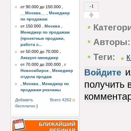
-1
от 90.000 до 150.000
,
__Москва__
,
Менеджер
по продажам
Голос за!
Категор
от 150.000
,
Москва
,
Менеджер по продажам
(проектные продажи,
Авторы:
работа с...
от 50.000 до 70.000
,
Теги:
Аккаунт-менеджер
от 70.000 до 200.000
,
г
и
Войдите
Новосибирск
,
Менеджер
отдела продаж
получить 
,
Москва
,
Менеджер по
продажам рекламы
коммента
Добавить
Всего 4262
бесплатно
|
БЛИЖАЙШИЙ
ВЕБИНАР