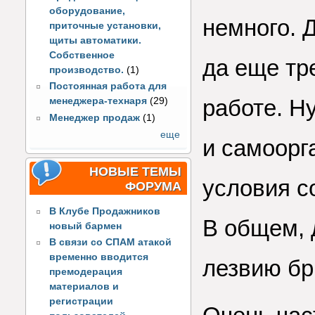
оборудование,
немного. 
приточные установки,
щиты автоматики.
Собственное
да еще тр
производство.
(1)
Постоянная работа для
работе. Н
менеджера-технаря
(29)
Менеджер продаж
(1)
еще
и самоорг
НОВЫЕ ТЕМЫ
условия с
ФОРУМА
В Клубе Продажников
В общем, 
новый бармен
В связи со СПАМ атакой
временно вводится
лезвию бр
премодерация
материалов и
регистрации