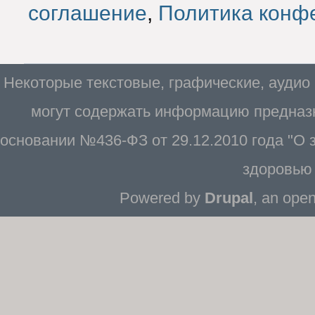
соглашение
,
Политика конф
Некоторые текстовые, графические, аудио
могут содержать информацию предназн
основании №436-ФЗ от 29.12.2010 года "О
здоровью 
Powered by
Drupal
, an ope