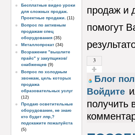
Бесплатные видео уроки
продаж и 
для сложных продаж.
Проектные продажи.
(11)
помогут В
Вопрос по активным
продажам спец
оборудования
(35)
результато
Металлопрокат
(34)
Возражение "вышлите
прайс" у закупщиков/
3
снабженцев
(9)
Вопрос по холодным
Голос за!
Блог по
звонкам, цель которых
продажа
и
Войдите
образовательных услуг
(12)
получить 
Продаю осветительные
оборудование, не знаю
коммента
кто будет лпр,?
подскажите пожалуйста
(5)