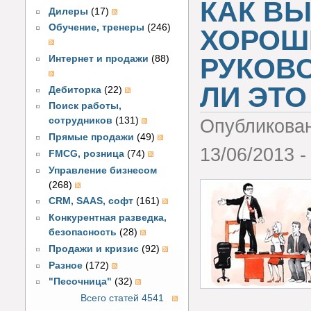
КАК ВЫ
Дилеры
(17)
Обучение, тренеры
(246)
ХОРОШ
РУКОВО
Интернет и продажи
(88)
ЛИ ЭТО
Дебиторка
(22)
Поиск работы,
сотрудников
(131)
Опубликова
Прямые продажи
(49)
13/06/2013 -
FMCG, розница
(74)
Управление бизнесом
(268)
CRM, SAAS, софт
(161)
Конкурентная разведка,
безопасность
(28)
Продажи и кризис
(92)
Разное
(172)
"Песочница"
(32)
Всего статей 4541