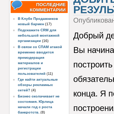
ПОСЛЕДНИЕ
РЕЗУЛЬ
КОММЕНТАРИИ
Опубликова
В Клубе Продажников
новый бармен
(17)
Подскажите CRM для
Добрый де
небольшой монтажной
организации
(16)
В связи со СПАМ атакой
Вы начина
временно вводится
премодерация
построить
материалов и
регистрации
пользователей
(11)
обязатель
Где найти актуальные
обзоры рекламных
сетей?
(4)
конца. Я 
Бизнес сколачивает не
состояния. Юрлица
построени
начали год с роста
банкротств.
(8)