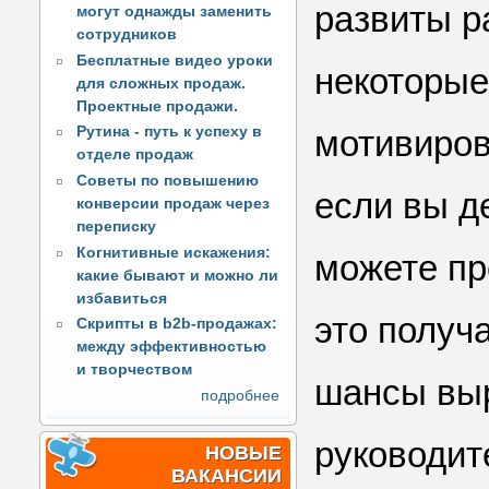
развиты р
могут однажды заменить
сотрудников
Бесплатные видео уроки
некоторые
для сложных продаж.
Проектные продажи.
Рутина - путь к успеху в
мотивиров
отделе продаж
Советы по повышению
если вы д
конверсии продаж через
переписку
Когнитивные искажения:
можете про
какие бывают и можно ли
избавиться
это получ
Скрипты в b2b-продажах:
между эффективностью
и творчеством
шансы выр
подробнее
руководит
НОВЫЕ
ВАКАНСИИ