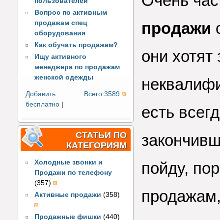
Очень час
пользователей
Вопрос по активным
продажам спец
продажи
о
оборудования
Как обучать продажам?
они хотят
Ищу активного
менеджера по продажам
женской одежды
неквалифи
Добавить
Всего 3589
бесплатно
|
есть всегд
СТАТЬИ ПО
закончивш
КАТЕГОРИЯМ
Холодные звонки и
пойду, по
Продажи по телефону
(357)
продажам, 
Активные продажи
(358)
Продажные фишки
(440)