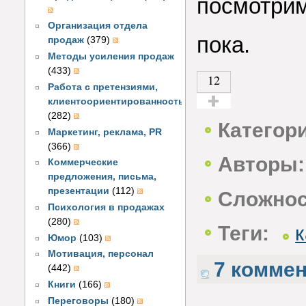
посмотрим
Организация отдела
пока.
продаж
(379)
Методы усиления продаж
(433)
12
Работа с претензиями,
клиентоориентированность
(282)
Голос за!
Категор
Маркетинг, реклама, PR
(366)
Авторы:
Коммерческие
предложения, письма,
презентации
(112)
Сложнос
Психология в продажах
(280)
Теги:
Юмор
(103)
Мотивация, персонал
7 комме
(442)
Книги
(166)
Переговоры
(180)