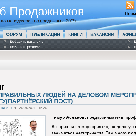
б Продажников
Поис
во менеджеров по продажам с 2009г
ФОРУМ
ПУБЛИКАЦИИ
КНИГИ
ВАКАНСИИ
АФИШ
Добавить вакансию
Д
Добавить резюме
Д
г
 ПРАВИЛЬНЫХ ЛЮДЕЙ НА ДЕЛОВОМ МЕРОПР
ГУ(ПАРТНЁРСКИЙ ПОСТ)
редактор
чт, 28/01/2021 - 15:28.
Тимур Асланов,
предприниматель, проф
Вы пришли на мероприятие, на деловую в
заниматься нетворкингом. Там много лю