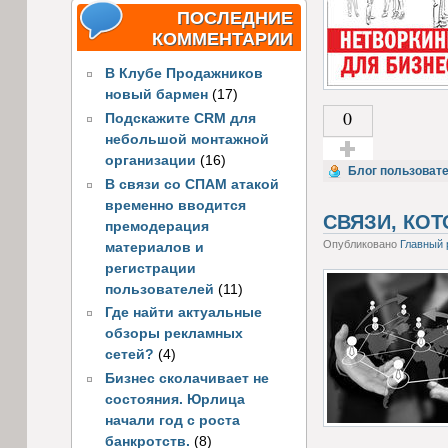
ПОСЛЕДНИЕ
КОММЕНТАРИИ
В Клубе Продажников
новый бармен
(17)
0
Подскажите CRM для
небольшой монтажной
организации
(16)
Голос за!
Блог пользоват
В связи со СПАМ атакой
временно вводится
СВЯЗИ, КО
премодерация
Опубликовано
Главный 
материалов и
регистрации
пользователей
(11)
Где найти актуальные
обзоры рекламных
сетей?
(4)
Бизнес сколачивает не
состояния. Юрлица
начали год с роста
банкротств.
(8)