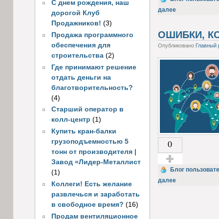
С днем рождения, наш
далее
дорогой Клуб
Продажников!
(3)
ОШИБКИ, К
Продажа программного
обеспечения для
Опубликовано
Главный 
строительства
(2)
Где принимают решение
отдать деньги на
благотворительность?
(4)
Старший оператор в
колл-центр
(1)
Купить кран-балки
грузоподъемностью 5
0
тонн от производителя |
Завод «Лидер-Металлист
Голос за!
Блог пользоват
(1)
далее
Коллеги! Есть желание
развлечься и заработать
в свободное время?
(16)
Продам вентиляционное