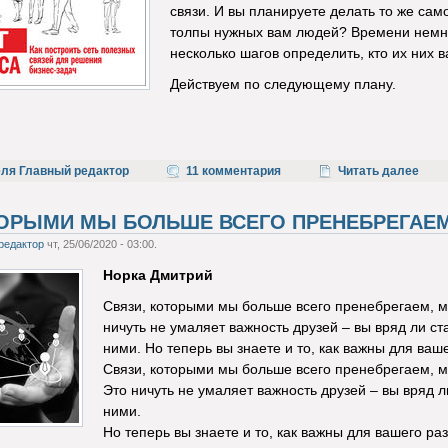
связи. И вы планируете делать то же само
толпы нужных вам людей? Времени немног
несколько шагов определить, кто их них 
Действуем по следующему плану.
еля Главный редактор
11 комментария
Читать далее
ТОРЫМИ МЫ БОЛЬШЕ ВСЕГО ПРЕНЕБРЕГАЕ
редактор
чт, 25/06/2020 - 03:00.
Норка Дмитрий
Связи, которыми мы больше всего пренебрегаем, м
ничуть не умаляет важность друзей – вы вряд ли с
ними. Но теперь вы знаете и то, как важны для ва
Связи, которыми мы больше всего пренебрегаем, м
Это ничуть не умаляет важность друзей – вы вряд 
ними.
Но теперь вы знаете и то, как важны для вашего р