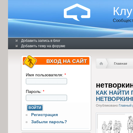
Клу
Сообщест
Добавить запись в блог
Добавить тему на форуме
ВХОД НА САЙТ
Главная
Имя пользователя:
*
нетворкин
Пароль:
*
КАК НАЙТИ
НЕТВОРКИН
Опубликовано
Главный 
Регистрация
Забыли пароль?