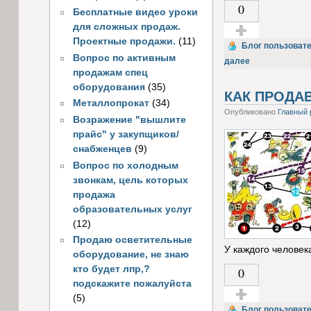
0
Бесплатные видео уроки
для сложных продаж.
Проектные продажи.
(11)
Голос за!
Блог пользоват
Вопрос по активным
далее
продажам спец
оборудования
(35)
КАК ПРОДАВ
Металлопрокат
(34)
Опубликовано
Главный 
Возражение "вышлите
прайс" у закупщиков/
снабженцев
(9)
Вопрос по холодным
звонкам, цель которых
продажа
образовательных услуг
(12)
Продаю осветительные
У каждого человек
оборудование, не знаю
кто будет лпр,?
0
подскажите пожалуйста
(5)
Голос за!
Блог пользоват