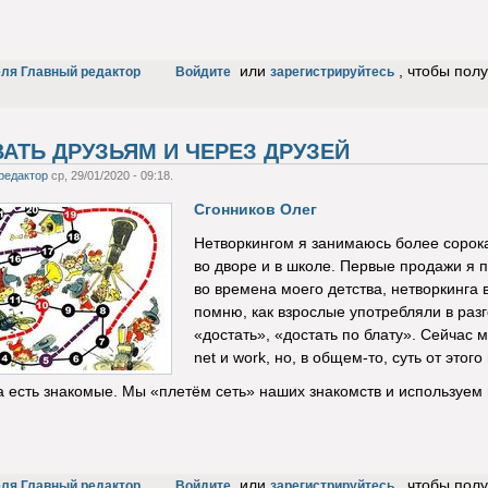
или
, чтобы пол
еля Главный редактор
Войдите
зарегистрируйтесь
АТЬ ДРУЗЬЯМ И ЧЕРЕЗ ДРУЗЕЙ
редактор
ср, 29/01/2020 - 09:18.
Сгонников Олег
Нетворкингом я занимаюсь более сорока
во дворе и в школе. Первые продажи я 
во времена моего детства, нетворкинга 
помню, как взрослые употребляли в разг
«достать», «достать по блату». Сейчас 
net и work, но, в общем-то, суть от этог
а есть знакомые. Мы «плетём сеть» наших знакомств и используем 
или
, чтобы пол
еля Главный редактор
Войдите
зарегистрируйтесь