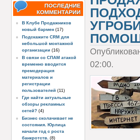
ПРОДА
ПОСЛЕДНИЕ
ПОДХОД
КОММЕНТАРИИ
УГРОБИ
В Клубе Продажников
новый бармен
(17)
ПОМОЩ
Подскажите CRM для
небольшой монтажной
Опубликова
организации
(16)
В связи со СПАМ атакой
02:00.
временно вводится
премодерация
материалов и
регистрации
пользователей
(11)
Где найти актуальные
обзоры рекламных
сетей?
(4)
Бизнес сколачивает не
состояния. Юрлица
начали год с роста
банкротств.
(8)