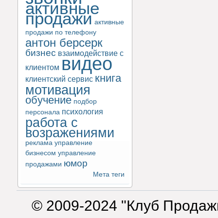
активные
продажи
активные
продажи по телефону
антон берсерк
бизнес
взаимодействие с
видео
клиентом
книга
клиентский сервис
мотивация
обучение
подбор
психология
персонала
работа с
возражениями
реклама
управление
бизнесом
управление
юмор
продажами
Мета теги
© 2009-2024 "Клуб Продаж