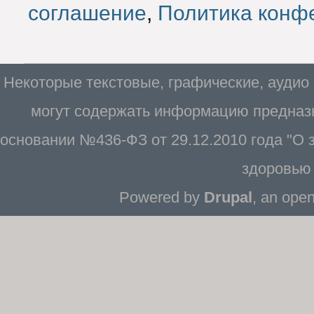
соглашение
,
Политика конф
Некоторые текстовые, графические, аудио
могут содержать информацию предназн
основании №436-ФЗ от 29.12.2010 года "О
здоровью 
Powered by
Drupal
, an ope