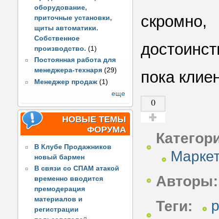
оборудование,
скромно
приточные установки,
щиты автоматики.
Собственное
достоинс
производство.
(1)
Постоянная работа для
менеджера-технаря
(29)
пока клие
Менеджер продаж
(1)
еще
0
НОВЫЕ ТЕМЫ
Голос за!
ФОРУМА
Категор
В Клубе Продажников
Маркет
новый бармен
В связи со СПАМ атакой
Авторы:
временно вводится
премодерация
материалов и
Теги:
регистрации