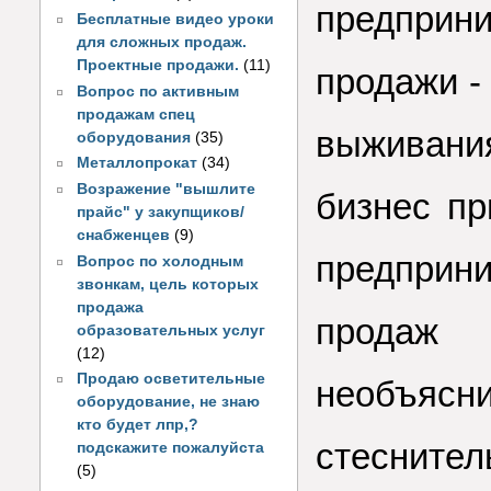
предприни
Бесплатные видео уроки
для сложных продаж.
Проектные продажи.
(11)
продажи -
Вопрос по активным
продажам спец
выживани
оборудования
(35)
Металлопрокат
(34)
Возражение "вышлите
бизнес пр
прайс" у закупщиков/
снабженцев
(9)
предприн
Вопрос по холодным
звонкам, цель которых
продажа
продаж
образовательных услуг
(12)
Продаю осветительные
необъя
оборудование, не знаю
кто будет лпр,?
стеснител
подскажите пожалуйста
(5)