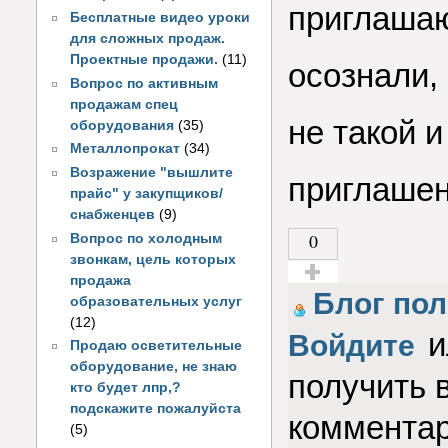
приглашаю
Бесплатные видео уроки
для сложных продаж.
Проектные продажи.
(11)
осознали,
Вопрос по активным
продажам спец
не такой 
оборудования
(35)
Металлопрокат
(34)
Возражение "вышлите
приглашен
прайс" у закупщиков/
снабженцев
(9)
0
Вопрос по холодным
звонкам, цель которых
продажа
Голос за!
Блог пол
образовательных услуг
(12)
и
Войдите
Продаю осветительные
оборудование, не знаю
получить 
кто будет лпр,?
подскажите пожалуйста
коммента
(5)