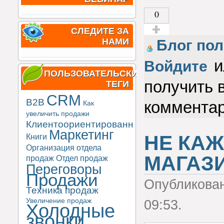
0
СЛЕДИТЕ ЗА
НАМИ
Голос за!
Блог пол
и
Войдите
ПОЛЬЗОВАТЕЛЬСКИЕ
получить 
ТЕГИ
CRM
B2B
коммента
Как
увеличить продажи
Клиентоориентированность
Маркетинг
НЕ КА
Книги
Организация отдела
МАГАЗИ
продаж
Отдел продаж
Переговоры
Продажи
Опубликова
Техника продаж
Увеличение продаж
09:53.
Холодные
звонки