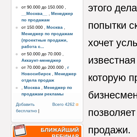
этого дел
от 90.000 до 150.000
,
__Москва__
,
Менеджер
по продажам
попытки ск
от 150.000
,
Москва
,
Менеджер по продажам
хочет усл
(проектные продажи,
работа с...
от 50.000 до 70.000
,
известная
Аккаунт-менеджер
от 70.000 до 200.000
,
г
Новосибирск
,
Менеджер
которую п
отдела продаж
,
Москва
,
Менеджер по
бизнесмен
продажам рекламы
Добавить
Всего 4262
позволяет
бесплатно
|
продажи.
БЛИЖАЙШИЙ
ВЕБИНАР