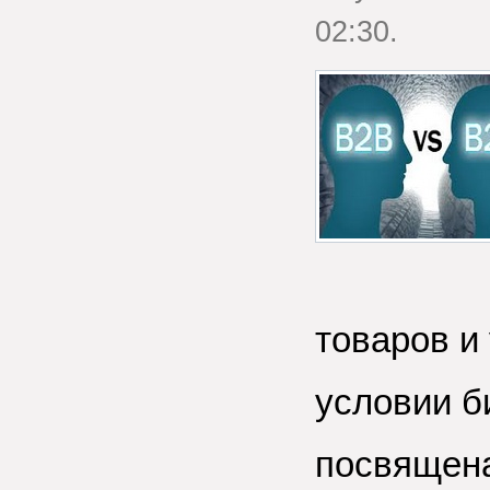
02:30.
товаров и
условии б
посвящена