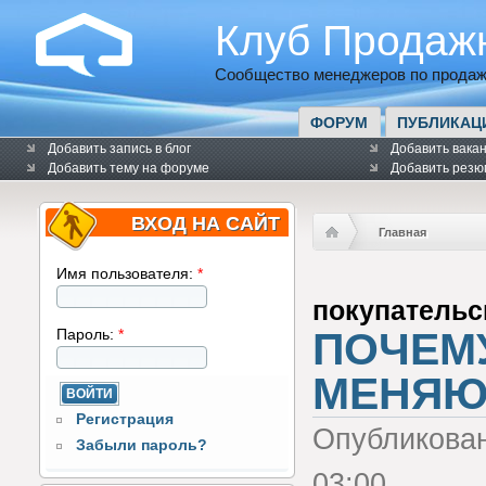
Клуб Продаж
Сообщество менеджеров по продаж
ФОРУМ
ПУБЛИКАЦ
Добавить запись в блог
Добавить вака
Добавить тему на форуме
Добавить резю
ВХОД НА САЙТ
Главная
Имя пользователя:
*
покупательс
ПОЧЕМ
Пароль:
*
МЕНЯЮ
Регистрация
Опубликова
Забыли пароль?
03:00.