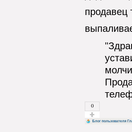
продавец т
выпалива
"Здра
устав
молчи
Прода
телеф
0
Голос за!
Блог пользователя Гл