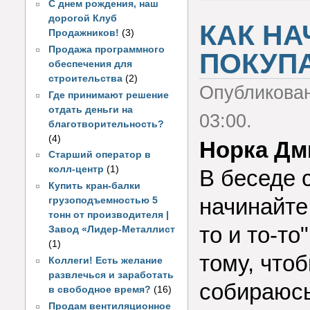
С днем рождения, наш
дорогой Клуб
КАК НА
Продажников!
(3)
Продажа программного
ПОКУП
обеспечения для
строительства
(2)
Опубликова
Где принимают решение
отдать деньги на
03:00.
благотворительность?
(4)
Норка Дм
Старший оператор в
колл-центр
(1)
В беседе 
Купить кран-балки
начинайте
грузоподъемностью 5
тонн от производителя |
то и то-то
Завод «Лидер-Металлист
(1)
тому, чтоб
Коллеги! Есть желание
развлечься и заработать
собираюсь
в свободное время?
(16)
Продам вентиляционное