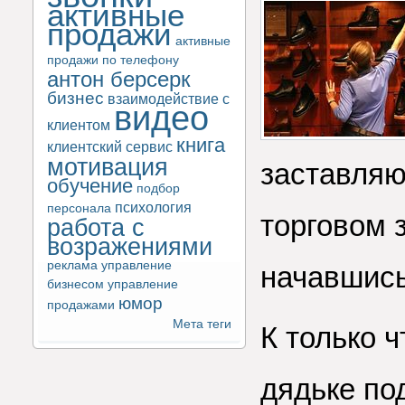
активные
продажи
активные
продажи по телефону
антон берсерк
бизнес
взаимодействие с
видео
клиентом
книга
клиентский сервис
мотивация
заставляю
обучение
подбор
психология
персонала
торговом 
работа с
возражениями
реклама
управление
начавшись
бизнесом
управление
юмор
продажами
Мета теги
К только 
дядьке по