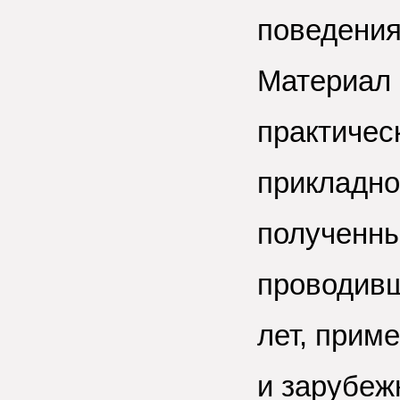
поведения
Материал 
практическ
прикладно
полученны
проводивш
лет, прим
и зарубеж