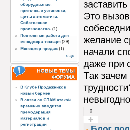
заставить
оборудование,
приточные установки,
Это вызов
щиты автоматики.
Собственное
собеседни
производство.
(1)
Постоянная работа для
желание с
менеджера-технаря
(29)
Менеджер продаж
(1)
начали сп
еще
даже при 
НОВЫЕ ТЕМЫ
Так зачем
ФОРУМА
трудности
В Клубе Продажников
новый бармен
невыгодно
В связи со СПАМ атакой
временно вводится
0
премодерация
материалов и
регистрации
Голос за!
Блог пол