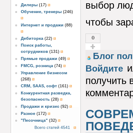
выбор люд
Дилеры
(17)
Обучение, тренеры
(246)
чтобы зар
Интернет и продажи
(88)
0
Дебиторка
(22)
Поиск работы,
сотрудников
(131)
Голос за!
Блог пол
Прямые продажи
(49)
и
FMCG, розница
(74)
Войдите
Управление бизнесом
получить 
(268)
CRM, SAAS, софт
(161)
коммента
Конкурентная разведка,
безопасность
(28)
Продажи и кризис
(92)
СОВРЕ
Разное
(172)
"Песочница"
(32)
ПОВЕД
Всего статей 4541