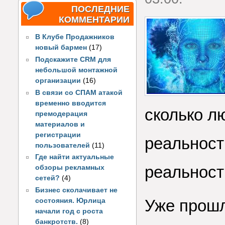
ПОСЛЕДНИЕ
КОММЕНТАРИИ
В Клубе Продажников
новый бармен
(17)
Подскажите CRM для
небольшой монтажной
организации
(16)
В связи со СПАМ атакой
временно вводится
сколько л
премодерация
материалов и
регистрации
реальност
пользователей
(11)
Где найти актуальные
реальност
обзоры рекламных
сетей?
(4)
Бизнес сколачивает не
Уже прошл
состояния. Юрлица
начали год с роста
банкротств.
(8)