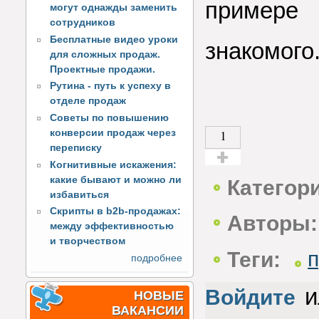
примере
могут однажды заменить
сотрудников
Бесплатные видео уроки
знакомого
для сложных продаж.
Проектные продажи.
Рутина - путь к успеху в
отделе продаж
Советы по повышению
1
конверсии продаж через
переписку
Когнитивные искажения:
Голос за!
какие бывают и можно ли
Категор
избавиться
Скрипты в b2b-продажах:
Авторы:
между эффективностью
и творчеством
Теги:
подробнее
и
Войдите
НОВЫЕ
ВАКАНСИИ