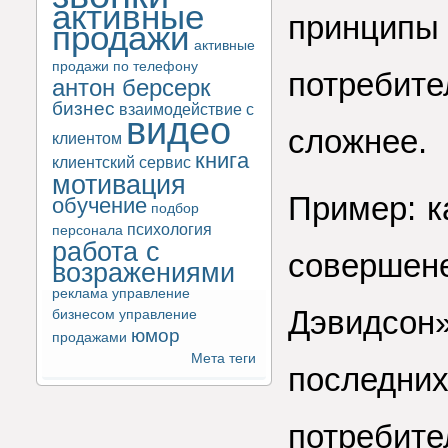
активные
принц
продажи
активные
продажи по телефону
потребит
антон берсерк
бизнес
взаимодействие с
видео
сложнее.
клиентом
книга
клиентский сервис
мотивация
Пример: к
обучение
подбор
психология
персонала
работа с
соверше
возражениями
реклама
управление
Дэвидсо
бизнесом
управление
юмор
продажами
Мета теги
послед
потребит