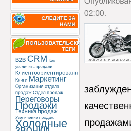
Опубликова
02:00.
СЛЕДИТЕ ЗА
НАМИ
ПОЛЬЗОВАТЕЛЬСКИЕ
ТЕГИ
CRM
B2B
Как
увеличить продажи
Клиентоориентированность
Маркетинг
Книги
заблужде
Организация отдела
продаж
Отдел продаж
Переговоры
Продажи
качеств
Техника продаж
Увеличение продаж
продажам
Холодные
звонки