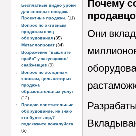
Почему с
Бесплатные видео уроки
для сложных продаж.
продавцо
Проектные продажи.
(11)
Вопрос по активным
Они вклад
продажам спец
оборудования
(35)
Металлопрокат
(34)
миллионов
Возражение "вышлите
прайс" у закупщиков/
оборудова
снабженцев
(9)
Вопрос по холодным
звонкам, цель которых
растаможк
продажа
образовательных услуг
(12)
Разрабаты
Продаю осветительные
оборудование, не знаю
кто будет лпр,?
Вкладываю
подскажите пожалуйста
(5)