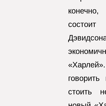
конечно,
состоит 
Дэвидсон
экономич
«Харлей».
говорить
стоить н
новый «Ха