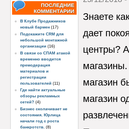
ПОСЛЕДНИЕ
КОММЕНТАРИИ
Знаете ка
В Клубе Продажников
новый бармен
(17)
дает покоя
Подскажите CRM для
небольшой монтажной
организации
(16)
центры? А
В связи со СПАМ атакой
временно вводится
магазины.
премодерация
материалов и
регистрации
магазин б
пользователей
(11)
Где найти актуальные
магазин о
обзоры рекламных
сетей?
(4)
Бизнес сколачивает не
развлечен
состояния. Юрлица
начали год с роста
банкротств.
(8)