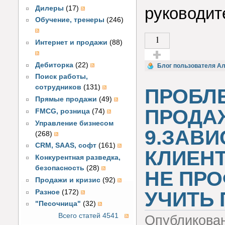
руководит
Дилеры
(17)
Обучение, тренеры
(246)
1
Интернет и продажи
(88)
Дебиторка
(22)
Голос за!
Блог пользователя Ал
Поиск работы,
сотрудников
(131)
ПРОБЛ
Прямые продажи
(49)
ПРОДА
FMCG, розница
(74)
Управление бизнесом
9.ЗАВИ
(268)
CRM, SAAS, софт
(161)
КЛИЕНТ
Конкурентная разведка,
безопасность
(28)
НЕ ПРО
Продажи и кризис
(92)
УЧИТЬ
Разное
(172)
"Песочница"
(32)
Всего статей 4541
Опубликова