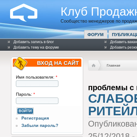
Клуб Продаж
Сообщество менеджеров по продаж
ФОРУМ
ПУБЛИКАЦ
Добавить запись в блог
Добавить вака
Добавить тему на форуме
Добавить резю
ВХОД НА САЙТ
Главная
Имя пользователя:
*
проблемы с
СЛАБОЕ
Пароль:
*
РИТЕЙ
Регистрация
Опубликова
Забыли пароль?
25/12/2018 -