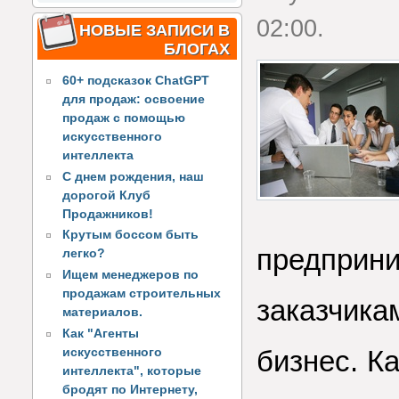
02:00.
НОВЫЕ ЗАПИСИ В
БЛОГАХ
60+ подсказок ChatGPT
для продаж: освоение
продаж с помощью
искусственного
интеллекта
С днем рождения, наш
дорогой Клуб
Продажников!
Крутым боссом быть
предприн
легко?
Ищем менеджеров по
продажам строительных
заказчикам
материалов.
Как "Агенты
бизнес. К
искусственного
интеллекта", которые
бродят по Интернету,