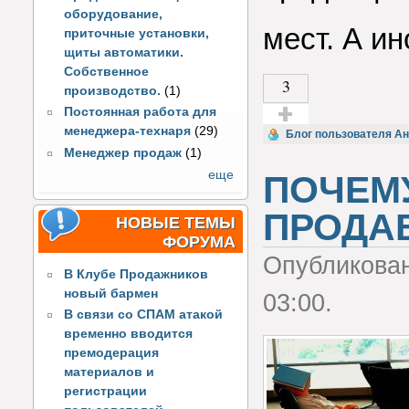
оборудование,
мест. А ин
приточные установки,
щиты автоматики.
Собственное
3
производство.
(1)
Постоянная работа для
менеджера-технаря
(29)
Голос за!
Блог пользователя Ан
Менеджер продаж
(1)
еще
ПОЧЕМ
ПРОДА
НОВЫЕ ТЕМЫ
ФОРУМА
Опубликова
В Клубе Продажников
новый бармен
03:00.
В связи со СПАМ атакой
временно вводится
премодерация
материалов и
регистрации