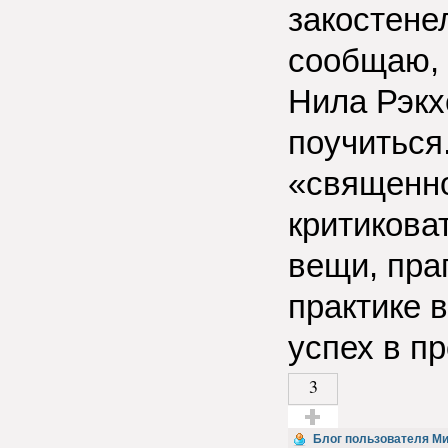
закостене
сообщаю, 
Нила Рэкх
поучиться.
«священно
критиковат
вещи, пра
практике 
успех в п
3
Голос за!
Блог пользователя М