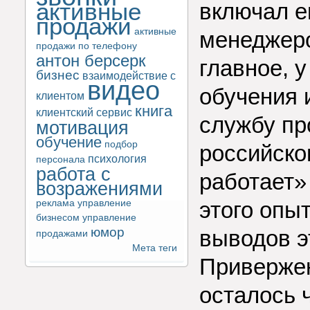
активные
включал е
продажи
активные
менеджеро
продажи по телефону
антон берсерк
главное, 
бизнес
взаимодействие с
видео
обучения 
клиентом
книга
клиентский сервис
службу пр
мотивация
обучение
подбор
российско
психология
персонала
работа с
работает»
возражениями
этого опы
реклама
управление
бизнесом
управление
юмор
выводов э
продажами
Мета теги
Привержен
осталось 