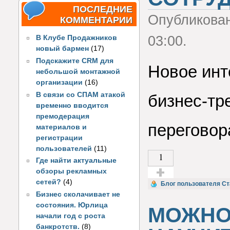
ПОСЛЕДНИЕ
Опубликова
КОММЕНТАРИИ
03:00.
В Клубе Продажников
новый бармен
(17)
Подскажите CRM для
Новое инт
небольшой монтажной
организации
(16)
В связи со СПАМ атакой
бизнес-тр
временно вводится
премодерация
перегово
материалов и
регистрации
пользователей
(11)
1
Где найти актуальные
обзоры рекламных
сетей?
(4)
Голос за!
Блог пользователя С
Бизнес сколачивает не
состояния. Юрлица
МОЖНО
начали год с роста
банкротств.
(8)