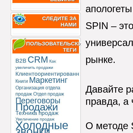
апологеты
СЛЕДИТЕ ЗА
SPIN – эт
НАМИ
универсал
ПОЛЬЗОВАТЕЛЬСКИЕ
ТЕГИ
рынке.
CRM
B2B
Как
увеличить продажи
Клиентоориентированность
Маркетинг
Книги
Давайте р
Организация отдела
продаж
Отдел продаж
Переговоры
правда, а
Продажи
Техника продаж
Увеличение продаж
Холодные
О методе 
звонки