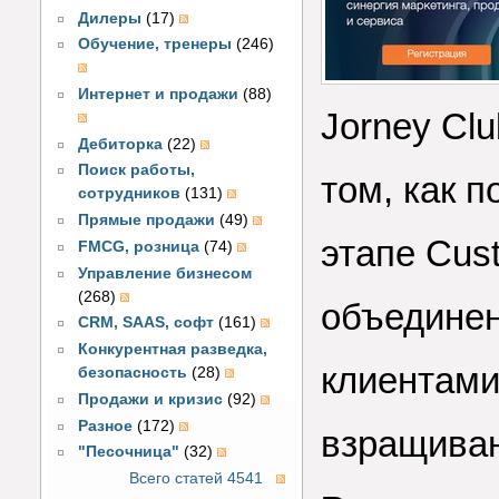
Дилеры
(17)
Обучение, тренеры
(246)
Интернет и продажи
(88)
Jorney Cl
Дебиторка
(22)
Поиск работы,
том, как 
сотрудников
(131)
Прямые продажи
(49)
этапе Cus
FMCG, розница
(74)
Управление бизнесом
(268)
объединен
CRM, SAAS, софт
(161)
Конкурентная разведка,
клиентами
безопасность
(28)
Продажи и кризис
(92)
Разное
(172)
взращиван
"Песочница"
(32)
Всего статей 4541