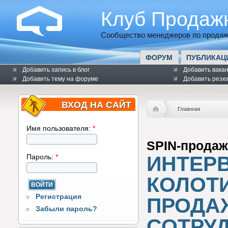
Клуб Продаж
Сообщество менеджеров по продаж
ФОРУМ
ПУБЛИКАЦ
Добавить запись в блог
Добавить вака
Добавить тему на форуме
Добавить резю
ВХОД НА САЙТ
Главная
Имя пользователя:
*
SPIN-прода
ИНТЕР
Пароль:
*
КОЛОТ
Регистрация
ПРОДА
Забыли пароль?
СОТРУ