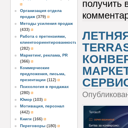
получить 
Организация отдела
коммента
продаж
(379)
Методы усиления продаж
(433)
ЛЕТНЯ
Работа с претензиями,
клиентоориентированность
TERRAS
(282)
КОНВЕ
Маркетинг, реклама, PR
(366)
МАРКЕТ
Коммерческие
предложения, письма,
СЕРВИ
презентации
(112)
Психология в продажах
Опубликова
(280)
Юмор
(103)
Мотивация, персонал
(442)
Книги
(166)
Переговоры
(180)