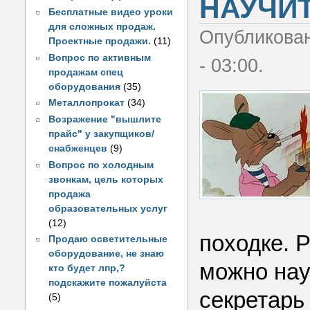
НАУЧИТ
Бесплатные видео уроки
для сложных продаж.
Опубликова
Проектные продажи.
(11)
Вопрос по активным
- 03:00.
продажам спец
оборудования
(35)
Металлопрокат
(34)
Возражение "вышлите
прайс" у закупщиков/
снабженцев
(9)
Вопрос по холодным
звонкам, цель которых
продажа
образовательных услуг
(12)
походке. Р
Продаю осветительные
оборудование, не знаю
можно науч
кто будет лпр,?
подскажите пожалуйста
секретарь
(5)