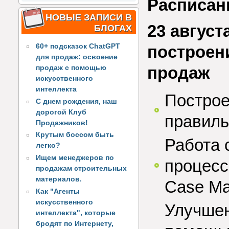
Расписан
НОВЫЕ ЗАПИСИ В
23 август
БЛОГАХ
60+ подсказок ChatGPT
построен
для продаж: освоение
продаж
продаж с помощью
искусственного
интеллекта
Построе
С днем рождения, наш
дорогой Клуб
правиль
Продажников!
Крутым боссом быть
Работа 
легко?
Ищем менеджеров по
процесс
продажам строительных
материалов.
Case Ma
Как "Агенты
искусственного
Улучшен
интеллекта", которые
бродят по Интернету,