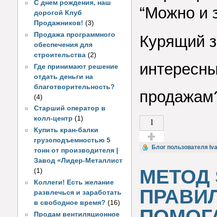
С днем рождения, наш
“Можно и з
дорогой Клуб
Продажников!
(3)
Продажа программного
Курящий з
обеспечения для
строительства
(2)
интересный
Где принимают решение
отдать деньги на
благотворительность?
продажам?
(4)
Старший оператор в
колл-центр
(1)
1
Купить кран-балки
грузоподъемностью 5
Голос за!
Блог пользователя Iva
тонн от производителя |
Завод «Лидер-Металлист
МЕТОД 
(1)
Коллеги! Есть желание
ПРАВИ
развлечься и заработать
в свободное время?
(16)
ПОМОГ
Продам вентиляционное