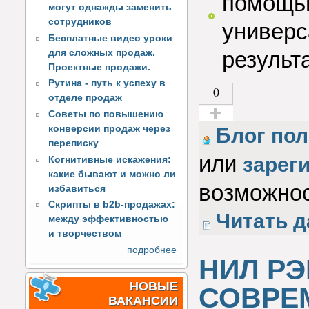
помощью
могут однажды заменить
сотрудников
универс
Бесплатные видео уроки
результат
для сложных продаж.
Проектные продажи.
Рутина - путь к успеху в
0
отделе продаж
Советы по повышению
Голос за!
конверсии продаж через
Блог пол
переписку
или
зарег
Когнитивные искажения:
какие бывают и можно ли
возможнос
избавиться
Скрипты в b2b-продажах:
Читать д
между эффективностью
и творчеством
подробнее
НИЛ РЭ
НОВЫЕ
СОВРЕ
ВАКАНСИИ