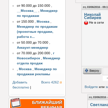
от 90.000 до 150.000
,
пт, 03/06/2016 - 09:
__Москва__
,
Менеджер
Николай
по продажам
Сибирев
от 150.000
,
Москва
,
Не в сети
Менеджер по продажам
(проектные продажи,
работа с...
от 50.000 до 70.000
,
Аккаунт-менеджер
от 70.000 до 200.000
,
г
Новосибирск
,
Менеджер
отдела продаж
,
Москва
,
Менеджер по
Вверху
продажам рекламы
Добавить
Всего 4262
Гол
Войдите
или
з
бесплатно
|
пт, 03/06/2016 
БЛИЖАЙШИЙ
Светлан
ВЕБИНАР