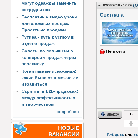
могут однажды заменить
(О
чт, 02/06/2016 - 17:29
сотрудников
Светлана
Бесплатные видео уроки
для сложных продаж.
Проектные продажи.
Рутина - путь к успеху в
отделе продаж
Советы по повышению
Не в сети
конверсии продаж через
переписку
Когнитивные искажения:
какие бывают и можно ли
избавиться
Скрипты в b2b-продажах:
между эффективностью
и творчеством
подробнее
9
Вверху
НОВЫЕ
Голос з
ВАКАНСИИ
Войдите
или
з