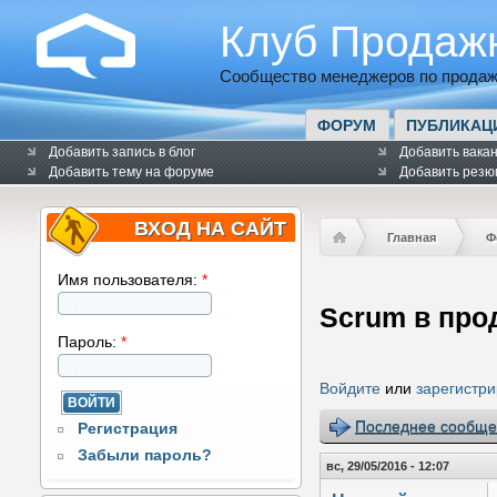
Клуб Продаж
Сообщество менеджеров по продаж
ФОРУМ
ПУБЛИКАЦ
Добавить запись в блог
Добавить вака
Добавить тему на форуме
Добавить резю
ВХОД НА САЙТ
Главная
Ф
Имя пользователя:
*
Scrum в про
Пароль:
*
Войдите
или
зарегистри
Последнее сообще
Регистрация
Забыли пароль?
вс, 29/05/2016 - 12:07