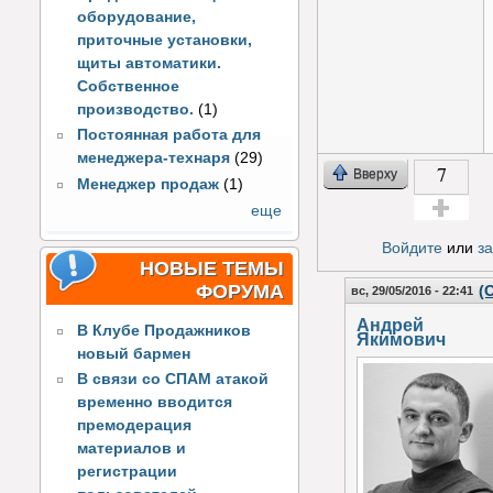
оборудование,
приточные установки,
щиты автоматики.
Собственное
производство.
(1)
Постоянная работа для
менеджера-технаря
(29)
7
Вверху
Менеджер продаж
(1)
еще
Голос за!
Войдите
или
з
НОВЫЕ ТЕМЫ
ФОРУМА
(
вс, 29/05/2016 - 22:41
Андрей
В Клубе Продажников
Якимович
новый бармен
В связи со СПАМ атакой
временно вводится
премодерация
материалов и
регистрации