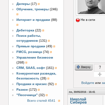
Дилеры
(17)
Обучение, тренеры
(246)
Не в сети
Интернет и продажи
(88)
Дебиторка
(22)
Поиск работы,
сотрудников
(131)
Прямые продажи
(49)
FMCG, розница
(74)
Управление бизнесом
(268)
7
Вверху
CRM, SAAS, софт
(161)
Конкурентная разведка,
безопасность
(28)
Голос з
Войдите
или
з
Продажи и кризис
(92)
Разное
(172)
пн, 30/05/2016 - 16:41
"Песочница"
(32)
Николай
Всего статей 4541
Сибирев