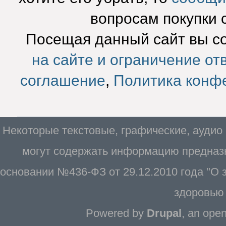
вопросам покупки 
Посещая данный сайт вы с
на сайте и ограничение от
соглашение
,
Политика конф
Некоторые текстовые, графические, аудио
могут содержать информацию предназн
основании №436-ФЗ от 29.12.2010 года "О
здоровью 
Powered by
Drupal
, an ope