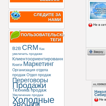
СЛЕДИТЕ ЗА
НАМИ
Не в се
ПОЛЬЗОВАТЕЛЬСКИЕ
ТЕГИ
CRM
B2B
Как
Вверху
увеличить продажи
Клиентоориентированность
Маркетинг
Книги
Организация отдела
продаж
Отдел продаж
Переговоры
Продажи
пт, 03/06/
Техника продаж
Нико
Сиби
Увеличение продаж
Холодные
Не в
звонки