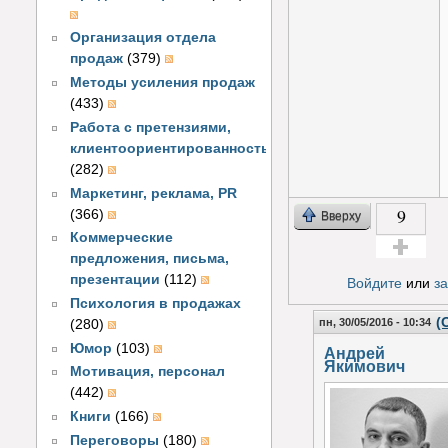
Организация отдела
продаж
(379)
Методы усиления продаж
(433)
Работа с претензиями,
клиентоориентированность
(282)
Маркетинг, реклама, PR
9
(366)
Вверху
Коммерческие
предложения, письма,
Голос за!
презентации
(112)
Войдите
или
з
Психология в продажах
(
пн, 30/05/2016 - 10:34
(280)
Юмор
(103)
Андрей
Якимович
Мотивация, персонал
(442)
Книги
(166)
Переговоры
(180)