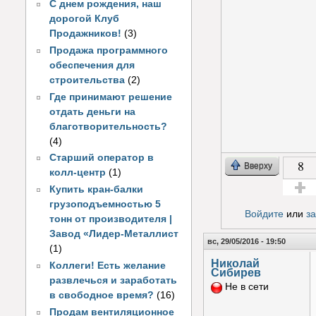
С днем рождения, наш
дорогой Клуб
Продажников!
(3)
Продажа программного
обеспечения для
строительства
(2)
Где принимают решение
отдать деньги на
благотворительность?
(4)
Старший оператор в
8
Вверху
колл-центр
(1)
Купить кран-балки
Голос з
грузоподъемностью 5
Войдите
или
з
тонн от производителя |
Завод «Лидер-Металлист
вс, 29/05/2016 - 19:50
(1)
Николай
Коллеги! Есть желание
Сибирев
развлечься и заработать
Не в сети
в свободное время?
(16)
Продам вентиляционное