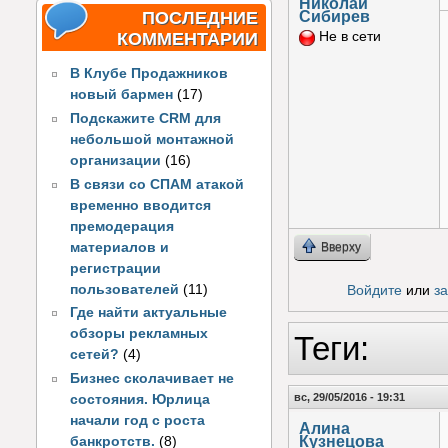
Николай
Сибирев
ПОСЛЕДНИЕ
КОММЕНТАРИИ
Не в сети
В Клубе Продажников
новый бармен
(17)
Подскажите CRM для
небольшой монтажной
организации
(16)
В связи со СПАМ атакой
временно вводится
премодерация
материалов и
Вверху
регистрации
пользователей
(11)
Войдите
или
з
Где найти актуальные
обзоры рекламных
Теги:
сетей?
(4)
Бизнес сколачивает не
вс, 29/05/2016 - 19:31
состояния. Юрлица
начали год с роста
Алина
Кузнецова
банкротств.
(8)