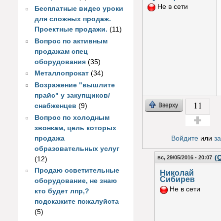
Не в сети
Бесплатные видео уроки
для сложных продаж.
Проектные продажи.
(11)
Вопрос по активным
продажам спец
оборудования
(35)
Металлопрокат
(34)
Возражение "вышлите
прайс" у закупщиков/
11
Вверху
снабженцев
(9)
Вопрос по холодным
звонкам, цель которых
Голос за!
продажа
Войдите
или
з
образовательных услуг
(
вс, 29/05/2016 - 20:07
(12)
Продаю осветительные
Николай
Сибирев
оборудование, не знаю
Не в сети
кто будет лпр,?
подскажите пожалуйста
(5)