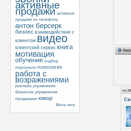
активные
продажи
активные
продажи по телефону
антон берсерк
бизнес
взаимодействие с
видео
клиентом
книга
клиентский сервис
Ввер
мотивация
обучение
подбор
психология
персонала
работа с
возражениями
реклама
управление
пт, 0
бизнесом
управление
юмор
продажами
Св
Мета теги