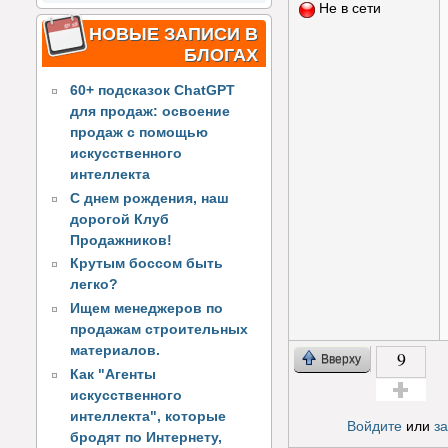
Не в сети
НОВЫЕ ЗАПИСИ В
БЛОГАХ
60+ подсказок ChatGPT
для продаж: освоение
продаж с помощью
искусственного
интеллекта
С днем рождения, наш
дорогой Клуб
Продажников!
Крутым боссом быть
легко?
Ищем менеджеров по
продажам строительных
материалов.
9
Вверху
Как "Агенты
искусственного
Голос за!
интеллекта", которые
Войдите
или
з
бродят по Интернету,