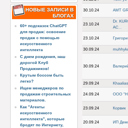
НОВЫЕ ЗАПИСИ В
30.10.24
АМТ GR
БЛОГАХ
Dr. KU
23.10.24
60+ подсказок ChatGPT
AC...
для продаж: освоение
продаж с помощью
23.10.24
Григори
искусственного
30.09.24
muhhyk
интеллекта
С днем рождения, наш
дорогой Клуб
30.09.24
Валери
Продажников!
Крутым боссом быть
легко?
29.09.24
Khaalia
Ищем менеджеров по
24.09.24
ООО "Н
продажам строительных
материалов.
Как "Агенты
23.09.24
Корвик
искусственного
интеллекта", которые
20.09.24
ИП Деми
бродят по Интернету,