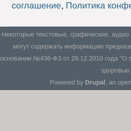
соглашение
,
Политика конф
Некоторые текстовые, графические, аудио
могут содержать информацию предназн
основании №436-ФЗ от 29.12.2010 года "О
здоровью 
Powered by
Drupal
, an ope