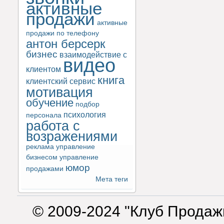
активные
продажи
активные
продажи по телефону
антон берсерк
бизнес
взаимодействие с
видео
клиентом
книга
клиентский сервис
мотивация
обучение
подбор
психология
персонала
работа с
возражениями
реклама
управление
бизнесом
управление
юмор
продажами
Мета теги
© 2009-2024 "Клуб Продаж