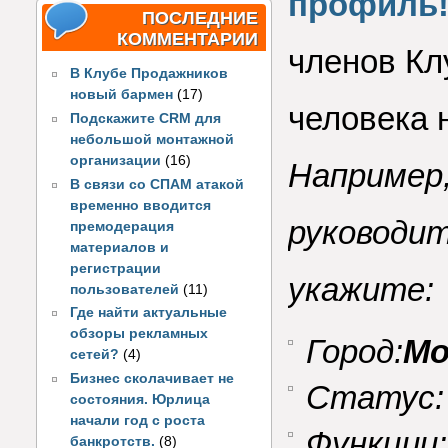
профиль
ПОСЛЕДНИЕ
КОММЕНТАРИИ
членов Кл
В Клубе Продажников
новый бармен
(17)
человека 
Подскажите CRM для
небольшой монтажной
организации
(16)
Например,
В связи со СПАМ атакой
временно вводится
руководит
премодерация
материалов и
регистрации
укажите:
пользователей
(11)
Где найти актуальные
обзоры рекламных
Город:
Мо
сетей?
(4)
Бизнес сколачивает не
Статус
состояния. Юрлица
начали год с роста
Функции
банкротств.
(8)