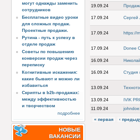
могут однажды заменить
19.09.24
Продажа
сотрудников
Бесплатные видео уроки
17.09.24
Сергей 
для сложных продаж.
Проектные продажи.
17.09.24
https://
Рутина - путь к успеху в
отделе продаж
17.09.24
Donee 
Советы по повышению
конверсии продаж через
16.09.24
Никола
переписку
Когнитивные искажения:
16.09.24
Студия 
какие бывают и можно ли
избавиться
13.09.24
Технотэ
Скрипты в b2b-продажах:
между эффективностью
13.09.24
IVIK PR
и творчеством
11.09.24
johndoe
подробнее
« первая
‹ предыд
НОВЫЕ
ВАКАНСИИ