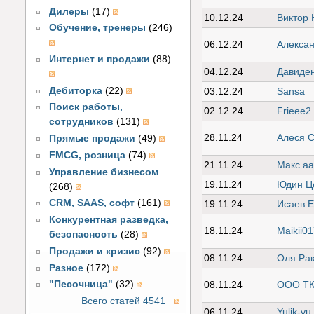
Дилеры
(17)
10.12.24
Виктор 
Обучение, тренеры
(246)
06.12.24
Алекса
Интернет и продажи
(88)
04.12.24
Давиде
Дебиторка
(22)
03.12.24
Sansa
Поиск работы,
02.12.24
Frieee2
сотрудников
(131)
28.11.24
Алеся 
Прямые продажи
(49)
FMCG, розница
(74)
21.11.24
Макс аа
Управление бизнесом
19.11.24
Юдин Ц
(268)
CRM, SAAS, софт
(161)
19.11.24
Исаев Е
Конкурентная разведка,
18.11.24
Maikii0
безопасность
(28)
Продажи и кризис
(92)
08.11.24
Оля Ра
Разное
(172)
"Песочница"
(32)
08.11.24
ООО ТК 
Всего статей 4541
06.11.24
Yulik-yu