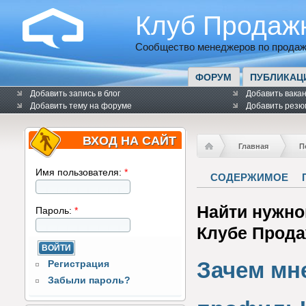
Клуб Продаж
Сообщество менеджеров по продаж
ФОРУМ
ПУБЛИКАЦ
Добавить запись в блог
Добавить вака
Добавить тему на форуме
Добавить резю
ВХОД НА САЙТ
Главная
П
Имя пользователя:
*
СОДЕРЖИМОЕ
Найти нужно
Пароль:
*
Клубе Прод
Зачем мн
Регистрация
Забыли пароль?