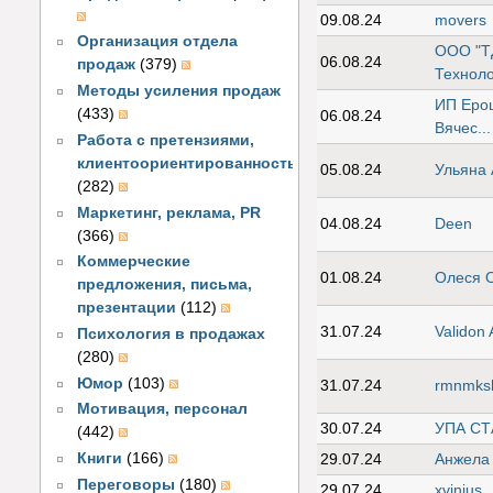
09.08.24
movers
Организация отдела
ООО "Т
06.08.24
продаж
(379)
Техноло
Методы усиления продаж
ИП Еро
(433)
06.08.24
Вячес...
Работа с претензиями,
клиентоориентированность
05.08.24
Ульяна 
(282)
Маркетинг, реклама, PR
04.08.24
Deen
(366)
Коммерческие
01.08.24
Олеся 
предложения, письма,
презентации
(112)
31.07.24
Validon
Психология в продажах
(280)
Юмор
(103)
31.07.24
rmnmks
Мотивация, персонал
30.07.24
УПА СТ
(442)
Книги
(166)
29.07.24
Анжела
Переговоры
(180)
29.07.24
xvinius