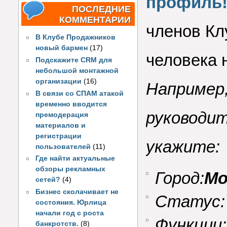
профиль
ПОСЛЕДНИЕ
КОММЕНТАРИИ
членов Кл
В Клубе Продажников
новый бармен
(17)
человека 
Подскажите CRM для
небольшой монтажной
организации
(16)
Например,
В связи со СПАМ атакой
временно вводится
руководит
премодерация
материалов и
регистрации
укажите:
пользователей
(11)
Где найти актуальные
обзоры рекламных
Город:
Мо
сетей?
(4)
Бизнес сколачивает не
Статус
состояния. Юрлица
начали год с роста
Функции
банкротств.
(8)