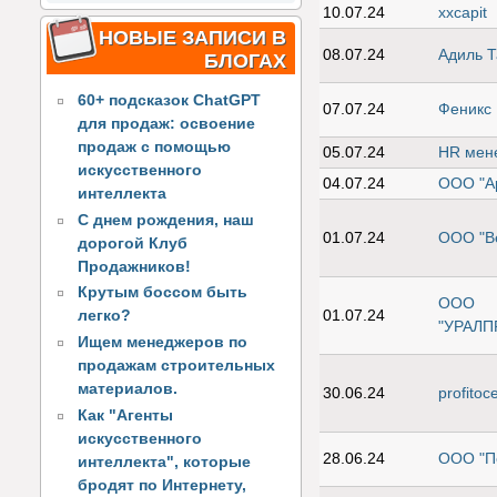
10.07.24
xxcapit
НОВЫЕ ЗАПИСИ В
08.07.24
Адиль 
БЛОГАХ
60+ подсказок ChatGPT
07.07.24
Феникс
для продаж: освоение
продаж с помощью
05.07.24
HR мен
искусственного
04.07.24
ООО "А
интеллекта
С днем рождения, наш
01.07.24
ООО "Ве
дорогой Клуб
Продажников!
Крутым боссом быть
ООО
01.07.24
легко?
"УРАЛ
Ищем менеджеров по
продажам строительных
материалов.
30.06.24
profitoc
Как "Агенты
искусственного
28.06.24
ООО "П
интеллекта", которые
бродят по Интернету,