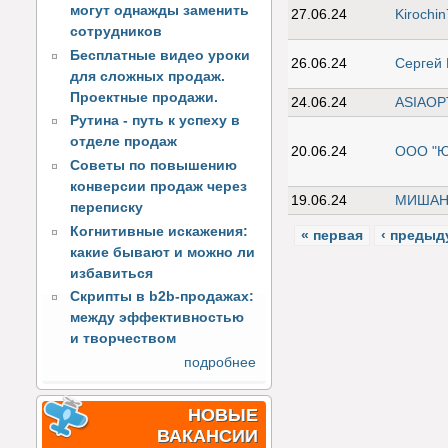
могут однажды заменить
27.06.24
Kirochi
сотрудников
Бесплатные видео уроки
26.06.24
Сергей 
для сложных продаж.
Проектные продажи.
24.06.24
ASIAO
Рутина - путь к успеху в
отделе продаж
20.06.24
ООО "Ю
Советы по повышению
конверсии продаж через
19.06.24
МИШАН
переписку
Когнитивные искажения:
« первая
‹ предыд
какие бывают и можно ли
избавиться
Скрипты в b2b-продажах:
между эффективностью
и творчеством
подробнее
НОВЫЕ
ВАКАНСИИ