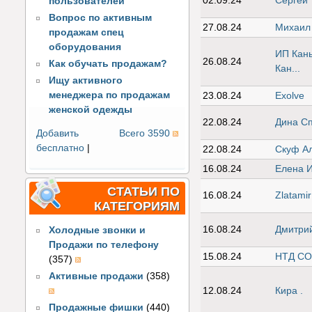
02.09.24
Сергей 
пользователей
Вопрос по активным
27.08.24
Михаил
продажам спец
оборудования
ИП Каны
26.08.24
Как обучать продажам?
Кан...
Ищу активного
менеджера по продажам
23.08.24
Exolve
женской одежды
22.08.24
Дина С
Добавить
Всего 3590
бесплатно
|
22.08.24
Скуф А
16.08.24
Елена 
СТАТЬИ ПО
16.08.24
Zlatamir
КАТЕГОРИЯМ
16.08.24
Дмитри
Холодные звонки и
Продажи по телефону
15.08.24
НТД С
(357)
Активные продажи
(358)
12.08.24
Кира .
Продажные фишки
(440)