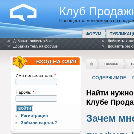
Клуб Продаж
Сообщество менеджеров по продаж
ФОРУМ
ПУБЛИКАЦ
Добавить запись в блог
Добавить вака
Добавить тему на форуме
Добавить резю
ВХОД НА САЙТ
Главная
П
Имя пользователя:
*
СОДЕРЖИМОЕ
Найти нужно
Пароль:
*
Клубе Прод
Зачем мн
Регистрация
Забыли пароль?