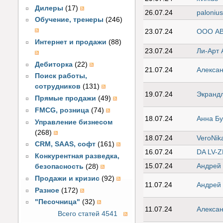
Дилеры
(17)
26.07.24
paloniu
Обучение, тренеры
(246)
23.07.24
ООО АВ
Интернет и продажи
(88)
23.07.24
Ли-Арт 
Дебиторка
(22)
21.07.24
Алексан
Поиск работы,
сотрудников
(131)
19.07.24
Экранд
Прямые продажи
(49)
FMCG, розница
(74)
18.07.24
Анна Б
Управление бизнесом
(268)
18.07.24
VeroNik
CRM, SAAS, софт
(161)
16.07.24
DA LV-Z
Конкурентная разведка,
15.07.24
Андрей
безопасность
(28)
Продажи и кризис
(92)
11.07.24
Андрей
Разное
(172)
"Песочница"
(32)
11.07.24
Алекса
Всего статей 4541