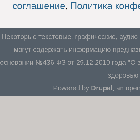
соглашение
,
Политика конф
Некоторые текстовые, графические, аудио
могут содержать информацию предназн
основании №436-ФЗ от 29.12.2010 года "О
здоровью 
Powered by
Drupal
, an ope