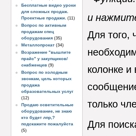
Бесплатные видео уроки
для сложных продаж.
и нажмит
Проектные продажи.
(11)
Вопрос по активным
Для того, 
продажам спец
оборудования
(35)
Металлопрокат
(34)
необходим
Возражение "вышлите
прайс" у закупщиков/
снабженцев
(9)
колонке и
Вопрос по холодным
звонкам, цель которых
сообщение
продажа
образовательных услуг
(12)
только чл
Продаю осветительные
оборудование, не знаю
кто будет лпр,?
Для поиск
подскажите пожалуйста
(5)