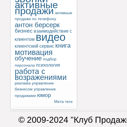
активные
продажи
активные
продажи по телефону
антон берсерк
бизнес
взаимодействие с
видео
клиентом
книга
клиентский сервис
мотивация
обучение
подбор
психология
персонала
работа с
возражениями
реклама
управление
бизнесом
управление
юмор
продажами
Мета теги
© 2009-2024 "Клуб Продаж