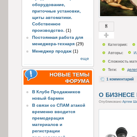
оборудование,
приточные установки,
щиты автоматики.
Собственное
8
производство.
(1)
Постоянная работа для
Голос за!
менеджера-технаря
(29)
Категория:
Менеджер продаж
(1)
Авторы:
И
еще
Сложность мат
Теги:
деле
НОВЫЕ ТЕМЫ
1 комментарий
ФОРУМА
В Клубе Продажников
О БИЗНЕСЕ 
новый бармен
Опубликовано
Артем Ш
В связи со СПАМ атакой
временно вводится
премодерация
материалов и
регистрации