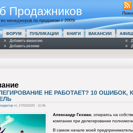
б Продажников
Поис
во менеджеров по продажам с 2009г
ФОРУМ
ПУБЛИКАЦИИ
КНИГИ
ВАКАНСИИ
АФИШ
Добавить вакансию
Д
Добавить резюме
Д
вание
ЛЕГИРОВАНИЕ НЕ РАБОТАЕТ? 10 ОШИБОК, 
ЕЛЬ
редактор
пт, 27/03/2020 - 11:06.
Александр Гехман
, опираясь на собст
компании при делегировании полномочий 
В самом начале моей предпринимательск