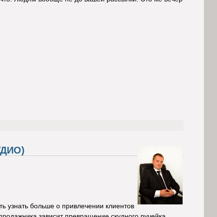
УДИО)
ть узнать больше о привлечении клиентов
продажника зависит превращение скудного ручейка