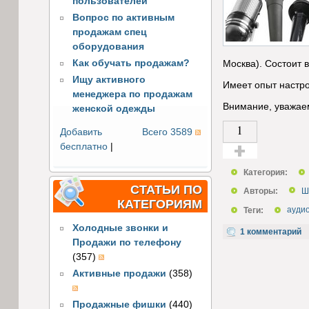
пользователей
Вопрос по активным
продажам спец
оборудования
Как обучать продажам?
Москва). Состоит 
Ищу активного
Имеет опыт настро
менеджера по продажам
Внимание, уважае
женской одежды
1
Добавить
Всего 3589
бесплатно
|
Голос за!
Категория:
СТАТЬИ ПО
Авторы:
Ш
КАТЕГОРИЯМ
Теги:
ауди
Холодные звонки и
1 комментарий
Продажи по телефону
(357)
Активные продажи
(358)
Продажные фишки
(440)