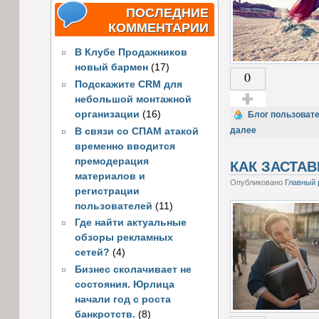
ПОСЛЕДНИЕ
КОММЕНТАРИИ
В Клубе Продажников
новый бармен
(17)
0
Подскажите CRM для
небольшой монтажной
организации
(16)
Голос за!
Блог пользоват
далее
В связи со СПАМ атакой
временно вводится
премодерация
КАК ЗАСТА
материалов и
Опубликовано
Главный 
регистрации
пользователей
(11)
Где найти актуальные
обзоры рекламных
сетей?
(4)
Бизнес сколачивает не
состояния. Юрлица
начали год с роста
банкротств.
(8)