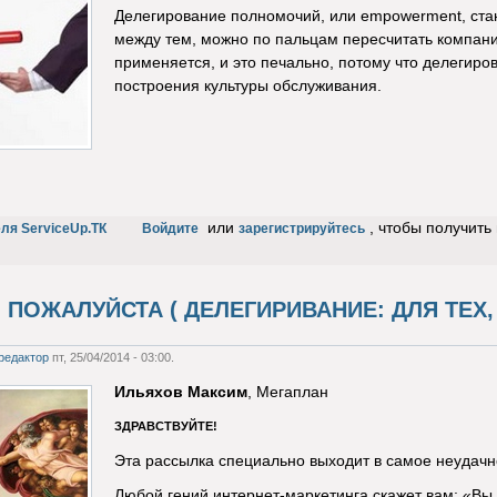
Делегирование полномочий, или empowerment, ста
между тем, можно по пальцам пересчитать компани
применяется, и это печально, потому что делегир
построения культуры обслуживания.
или
, чтобы получит
ля ServiceUp.ТК
Войдите
зарегистрируйтесь
 ПОЖАЛУЙСТА ( ДЕЛЕГИРИВАНИЕ: ДЛЯ ТЕХ,
редактор
пт, 25/04/2014 - 03:00.
Ильяхов Максим
, Мегаплан
ЗДРАВСТВУЙТЕ!
Эта рассылка специально выходит в самое неудач
Любой гений интернет-маркетинга скажет вам: «Вы