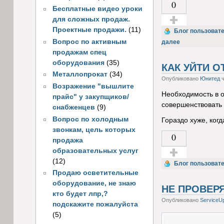
0
Бесплатные видео уроки
для сложных продаж.
Проектные продажи.
(11)
Голос за!
Блог пользоват
Вопрос по активным
далее
продажам спец
оборудования
(35)
КАК УЙТИ О
Металлопрокат
(34)
Опубликовано
Юнитед
ч
Возражение "вышлите
Необходимость в о
прайс" у закупщиков/
совершенствовать 
снабженцев
(9)
Вопрос по холодным
Гораздо хуже, ког
звонкам, цель которых
0
продажа
образовательных услуг
(12)
Голос за!
Блог пользоват
Продаю осветительные
оборудование, не знаю
НЕ ПРОВЕР
кто будет лпр,?
Опубликовано
ServiceU
подскажите пожалуйста
(5)