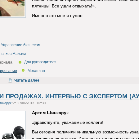
пятницы! Все ушли отдыхать!».
Именно это мне и нужно.
Управление бизнесом
льяхов Максим
ериала:
Для руководителя
гирование
Мегаплан
Читать далее
И ПРОДАЖАХ. ИНТЕРВЬЮ С ЭКСПЕРТОМ (А
инкарук
чт, 27/06/2013 - 02:30.
Артем Шинкарук
Здравствуйте, уважаемые коллеги!
Вы сегодня получили уникальную возможность узна
и увеличении продаж. Именно от хорошего навыка 