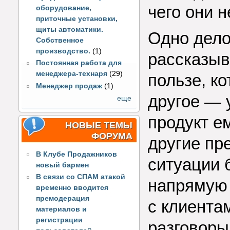
чего они 
оборудование,
приточные установки,
щиты автоматики.
Одно дело
Собственное
производство.
(1)
рассказыв
Постоянная работа для
менеджера-технаря
(29)
пользе, ко
Менеджер продаж
(1)
другое — 
еще
продукт е
НОВЫЕ ТЕМЫ
ФОРУМА
другие пр
В Клубе Продажников
ситуации 
новый бармен
В связи со СПАМ атакой
напрямую
временно вводится
премодерация
с клиента
материалов и
регистрации
разговоры