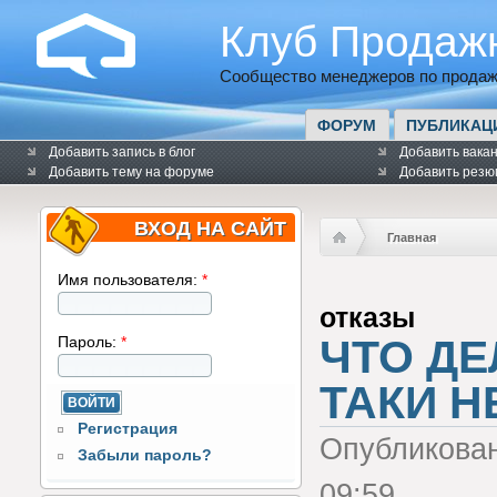
Клуб Продаж
Сообщество менеджеров по продаж
ФОРУМ
ПУБЛИКАЦ
Добавить запись в блог
Добавить вака
Добавить тему на форуме
Добавить резю
ВХОД НА САЙТ
Главная
Имя пользователя:
*
отказы
ЧТО ДЕ
Пароль:
*
ТАКИ Н
Регистрация
Опубликова
Забыли пароль?
09:59.