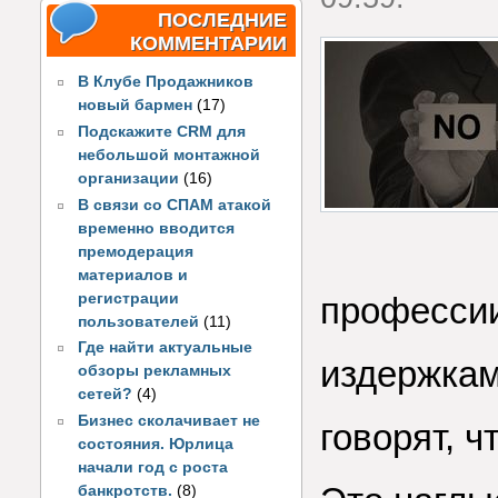
ПОСЛЕДНИЕ
КОММЕНТАРИИ
В Клубе Продажников
новый бармен
(17)
Подскажите CRM для
небольшой монтажной
организации
(16)
В связи со СПАМ атакой
временно вводится
премодерация
материалов и
регистрации
профессии
пользователей
(11)
Где найти актуальные
издержкам
обзоры рекламных
сетей?
(4)
Бизнес сколачивает не
говорят, ч
состояния. Юрлица
начали год с роста
банкротств.
(8)