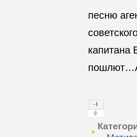
песню аге
советског
капитана В
пошлют…А
-1
Голос за!
Категор