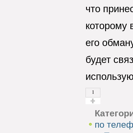
что принес
которому в
его обман
будет свя
использую
1
Голос за!
Категор
по теле