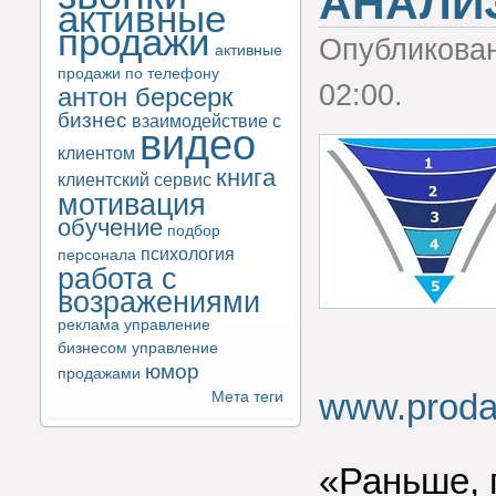
АНАЛИ
активные
продажи
Опубликова
активные
продажи по телефону
02:00.
антон берсерк
бизнес
взаимодействие с
видео
клиентом
книга
клиентский сервис
мотивация
обучение
подбор
психология
персонала
работа с
возражениями
реклама
управление
бизнесом
управление
юмор
продажами
www.prodaz
Мета теги
«Раньше, 