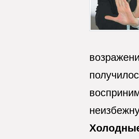
возражени
получилось
восприним
неизбежну
Холодные 