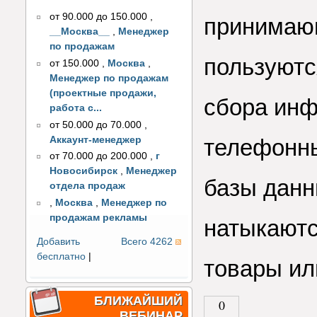
от 90.000 до 150.000
,
принимающ
__Москва__
,
Менеджер
по продажам
пользуютс
от 150.000
,
Москва
,
Менеджер по продажам
(проектные продажи,
сбора инф
работа с...
от 50.000 до 70.000
,
Аккаунт-менеджер
телефонны
от 70.000 до 200.000
,
г
Новосибирск
,
Менеджер
базы данн
отдела продаж
,
Москва
,
Менеджер по
продажам рекламы
натыкаютс
Добавить
Всего 4262
бесплатно
|
товары ил
БЛИЖАЙШИЙ
0
ВЕБИНАР