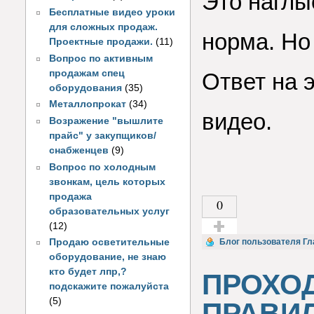
Это наглы
Бесплатные видео уроки
для сложных продаж.
норма. Но
Проектные продажи.
(11)
Вопрос по активным
продажам спец
Ответ на 
оборудования
(35)
Металлопрокат
(34)
видео.
Возражение "вышлите
прайс" у закупщиков/
снабженцев
(9)
Вопрос по холодным
звонкам, цель которых
продажа
0
образовательных услуг
(12)
Голос за!
Блог пользователя Гл
Продаю осветительные
оборудование, не знаю
кто будет лпр,?
ПРОХОД
подскажите пожалуйста
(5)
ПРАВИЛ