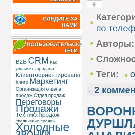
Голос за!
Категор
СЛЕДИТЕ ЗА
НАМИ
по теле
Авторы:
ПОЛЬЗОВАТЕЛЬСКИЕ
ТЕГИ
Сложнос
CRM
B2B
Как
увеличить продажи
Теги:
Клиентоориентированность
Маркетинг
Книги
2 комме
Организация отдела
продаж
Отдел продаж
Переговоры
Продажи
ВОРОН
Техника продаж
ДУРШЛ
Увеличение продаж
Холодные
звонки