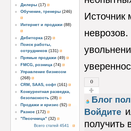
Дилеры
(17)
Обучение, тренеры
(246)
Источник 
Интернет и продажи
(88)
неврозов.
Дебиторка
(22)
Поиск работы,
увольнени
сотрудников
(131)
Прямые продажи
(49)
увереннос
FMCG, розница
(74)
Управление бизнесом
(268)
0
CRM, SAAS, софт
(161)
Конкурентная разведка,
Голос за!
Блог пол
безопасность
(28)
Продажи и кризис
(92)
и
Войдите
Разное
(172)
"Песочница"
(32)
получить 
Всего статей 4541