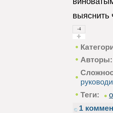
виноватым
выяснить 
-4
Голос за!
Категор
Авторы:
Сложнос
руководи
Теги:
1 комме