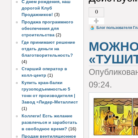
С днем рождения, наш
дорогой Клуб
0
Продажников!
(3)
Продажа программного
Голос за!
Блог пользователя Гл
обеспечения для
строительства
(2)
МОЖНО
Где принимают решение
отдать деньги на
«ТУШИ
благотворительность?
(4)
Старший оператор в
Опубликова
колл-центр
(1)
09:24.
Купить кран-балки
грузоподъемностью 5
тонн от производителя |
Завод «Лидер-Металлист
(1)
Коллеги! Есть желание
развлечься и заработать
в свободное время?
(16)
Продам вентиляционное