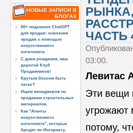
РЫНКА
НОВЫЕ ЗАПИСИ В
БЛОГАХ
РАССТР
60+ подсказок ChatGPT
ЧАСТЬ 
для продаж: освоение
продаж с помощью
искусственного
Опубликова
интеллекта
03:00.
С днем рождения, наш
дорогой Клуб
Продажников!
Левитас 
Крутым боссом быть
легко?
Эти вещи 
Ищем менеджеров по
продажам строительных
материалов.
угрожают 
Как "Агенты
искусственного
интеллекта", которые
потому, ч
бродят по Интернету,