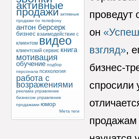
активные
продажи
проведут 
активные
продажи по телефону
антон берсерк
он
«Успеш
бизнес
взаимодействие с
видео
клиентом
взгляд»
, 
книга
клиентский сервис
мотивация
обучение
бизнес-тр
подбор
психология
персонала
работа с
спросили 
возражениями
реклама
управление
бизнесом
управление
отличается
юмор
продажами
Мета теги
продажам 
научатся 