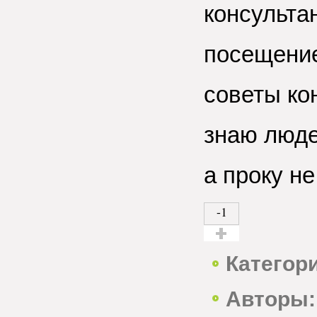
консультан
посещение
советы кон
знаю люде
а проку не
-1
Голос за!
Категор
Авторы: