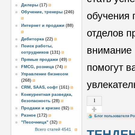
Дилеры
(17)
Обучение, тренеры
(246)
обучения 
Интернет и продажи
(88)
отделов п
Дебиторка
(22)
Поиск работы,
внимание 
сотрудников
(131)
Прямые продажи
(49)
помогут в
FMCG, розница
(74)
Управление бизнесом
(268)
увлекател
CRM, SAAS, софт
(161)
Конкурентная разведка,
1
безопасность
(28)
Продажи и кризис
(92)
Разное
(172)
Голос за!
Блог пользователя Р
"Песочница"
(32)
Всего статей 4541
ТЕНДЕ