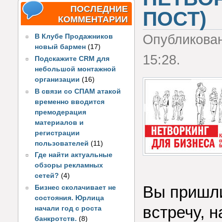
ПОСЛЕДНИЕ
ПОСТ)
КОММЕНТАРИИ
Опубликова
В Клубе Продажников
новый бармен
(17)
15:28.
Подскажите CRM для
небольшой монтажной
организации
(16)
В связи со СПАМ атакой
временно вводится
премодерация
материалов и
регистрации
пользователей
(11)
Где найти актуальные
обзоры рекламных
сетей?
(4)
Вы пришли
Бизнес сколачивает не
состояния. Юрлица
встречу, 
начали год с роста
банкротств.
(8)