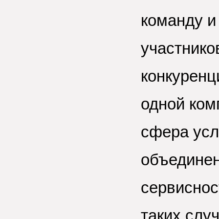
команду и
участнико
конкуренц
одной ком
сфера услу
объединен
сервиснос
таких случ