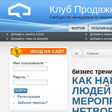
Клуб Продаж
Сообщество менеджеров по продаж
ФОРУМ
ПУБЛИКАЦ
Добавить запись в блог
Добавить вака
Добавить тему на форуме
Добавить резю
ВХОД НА САЙТ
Главная
Имя пользователя:
*
бизнес трен
КАК Н
Пароль:
*
ЛЮДЕЙ
Регистрация
МЕРОП
Забыли пароль?
НЕТВО