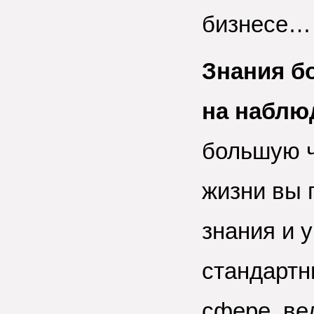
бизнесе…
Знания б
на наблю
большую ч
жизни вы 
знания и 
стандартн
сфере, ве