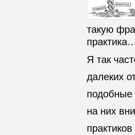
такую фраз
практика…
Я так час
далеких о
подобные 
на них вн
практиков