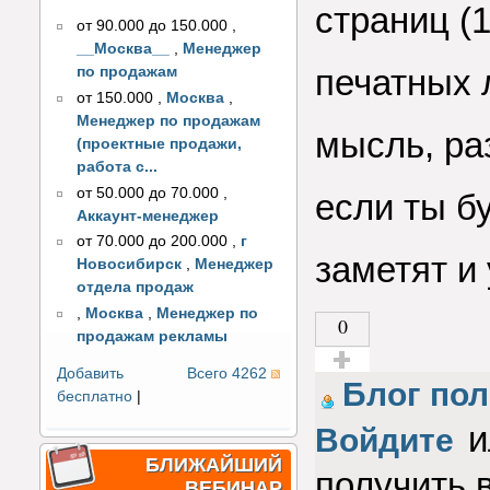
страниц (
от 90.000 до 150.000
,
__Москва__
,
Менеджер
печатных 
по продажам
от 150.000
,
Москва
,
Менеджер по продажам
мысль, ра
(проектные продажи,
работа с...
от 50.000 до 70.000
,
если ты бу
Аккаунт-менеджер
от 70.000 до 200.000
,
г
заметят и 
Новосибирск
,
Менеджер
отдела продаж
,
Москва
,
Менеджер по
0
продажам рекламы
Добавить
Всего 4262
Голос за!
Блог пол
бесплатно
|
и
Войдите
БЛИЖАЙШИЙ
получить 
ВЕБИНАР