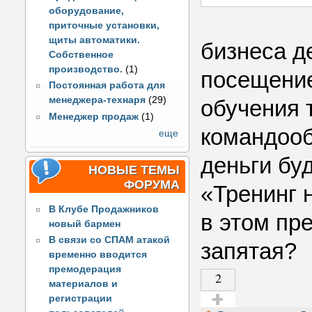
оборудование,
приточные установки,
щиты автоматики.
бизнеса д
Собственное
производство.
(1)
посещение
Постоянная работа для
менеджера-технаря
(29)
обучения 
Менеджер продаж
(1)
командооб
еще
деньги бу
НОВЫЕ ТЕМЫ
ФОРУМА
«Тренинг 
В Клубе Продажников
в этом пр
новый бармен
В связи со СПАМ атакой
запятая?
временно вводится
премодерация
2
материалов и
регистрации