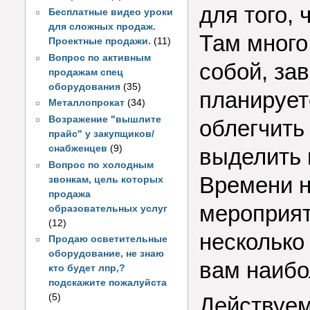
для того,
Бесплатные видео уроки
для сложных продаж.
Там много
Проектные продажи.
(11)
Вопрос по активным
собой, за
продажам спец
оборудования
(35)
планирует
Металлопрокат
(34)
Возражение "вышлите
облегчить
прайс" у закупщиков/
снабженцев
(9)
выделить 
Вопрос по холодным
Времени н
звонкам, цель которых
продажа
мероприят
образовательных услуг
(12)
несколько 
Продаю осветительные
оборудование, не знаю
вам наибо
кто будет лпр,?
подскажите пожалуйста
(5)
Действуем