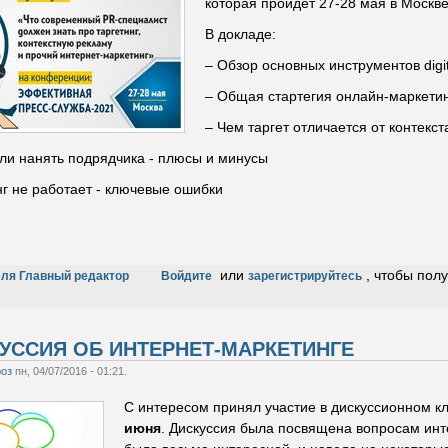
которая пройдет 27-28 мая в Москве
В докладе:
–
Обзор основных инструментов digi
–
Общая стартегия онлайн-маркети
–
Чем таргет отличается от контекст
ли нанять подрядчика - плюсы и минусы
г не работает - ключевые ошибки
или
, чтобы пол
еля Главный редактор
Войдите
зарегистрируйтесь
СКУССИЯ ОБ ИНТЕРНЕТ-МАРКЕТИНГЕ
оз
пн, 04/07/2016 - 01:21.
С интересом принял участие в дискуссионном к
июня
. Дискуссия была посвящена вопросам инте