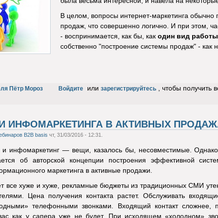
была весьма интересной, и навела на некоторы
В целом, вопросы интернет-маркетинга обычно 
продаж, что совершенно логично. И при этом, ч
- воспринимается, как бы, как
один вид работы
собственно "построение системы продаж" - как 
или
, чтобы получить 
еля Пётр Мороз
Войдите
зарегистрируйтесь
И ИНФОМАРКЕТИНГА В АКТИВНЫХ ПРОДАЖ
ебинаров B2B basis
чт, 31/03/2016 - 12:31.
и инфомаркетинг — вещи, казалось бы, несовместимые. Однако т
вается об авторской концепции построения эффективной сист
ормационного маркетинга в активные продажи.
 все хуже и хуже, рекламные бюджеты из традиционных СМИ утека
елями. Цена получения контакта растет. Обслуживать входящие
дными» телефонными звонками. Входящий контакт сложнее, по
вас как у сапера уже не будет. При исходящем «холодном» звон