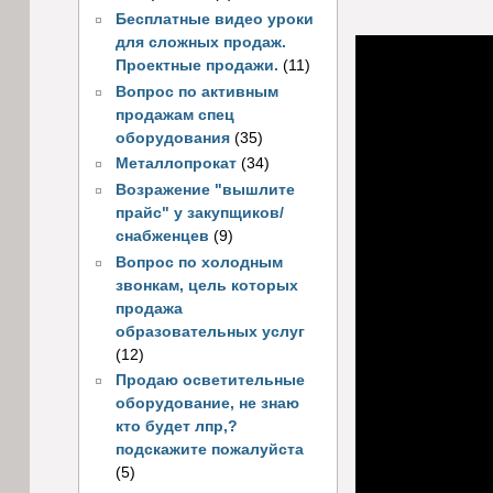
Бесплатные видео уроки
для сложных продаж.
Проектные продажи.
(11)
Вопрос по активным
продажам спец
оборудования
(35)
Металлопрокат
(34)
Возражение "вышлите
прайс" у закупщиков/
снабженцев
(9)
Вопрос по холодным
звонкам, цель которых
продажа
образовательных услуг
(12)
Продаю осветительные
оборудование, не знаю
кто будет лпр,?
подскажите пожалуйста
(5)