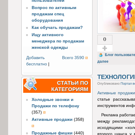
пользователей
Вопрос по активным
продажам спец
оборудования
Как обучать продажам?
Ищу активного
0
менеджера по продажам
женской одежды
Голос за!
Блог пользоват
Добавить
Всего 3590
далее
бесплатно
|
ТЕХНОЛОГИ
СТАТЬИ ПО
Опубликовано
Портал в
КАТЕГОРИЯМ
Активные продажи
статье рассказы
Холодные звонки и
инструментов инф
Продажи по телефону
(357)
Реклама работает
Активные продажи
(358)
между рекламодат
исходящими «холо
Продажные фишки
(440)
второго шанса у 