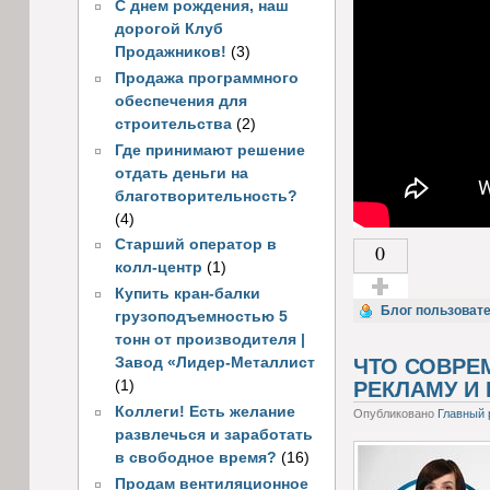
С днем рождения, наш
дорогой Клуб
Продажников!
(3)
Продажа программного
обеспечения для
строительства
(2)
Где принимают решение
отдать деньги на
благотворительность?
(4)
Старший оператор в
0
колл-центр
(1)
Купить кран-балки
Голос за!
Блог пользоват
грузоподъемностью 5
тонн от производителя |
Завод «Лидер-Металлист
ЧТО СОВРЕ
(1)
РЕКЛАМУ И
Коллеги! Есть желание
Опубликовано
Главный 
развлечься и заработать
в свободное время?
(16)
Продам вентиляционное