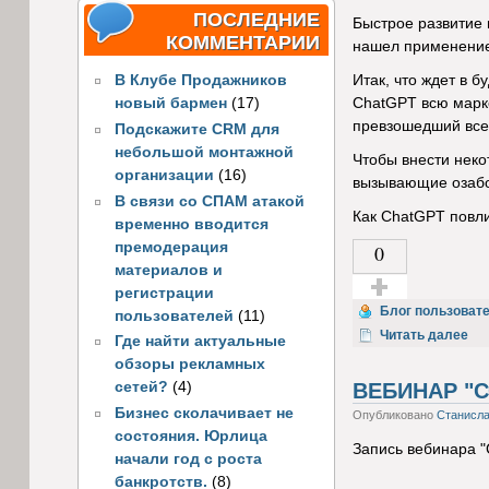
ПОСЛЕДНИЕ
Быстрое развитие 
КОММЕНТАРИИ
нашел применение 
В Клубе Продажников
Итак, что ждет в 
новый бармен
(17)
ChatGPT всю марке
превзошедший все 
Подскажите CRM для
небольшой монтажной
Чтобы внести неко
организации
(16)
вызывающие озабо
В связи со СПАМ атакой
Как ChatGPT повли
временно вводится
премодерация
0
материалов и
регистрации
Голос за!
Блог пользоват
пользователей
(11)
Читать далее
Где найти актуальные
обзоры рекламных
ВЕБИНАР "С
сетей?
(4)
Бизнес сколачивает не
Опубликовано
Станисл
состояния. Юрлица
Запись вебинара "
начали год с роста
банкротств.
(8)