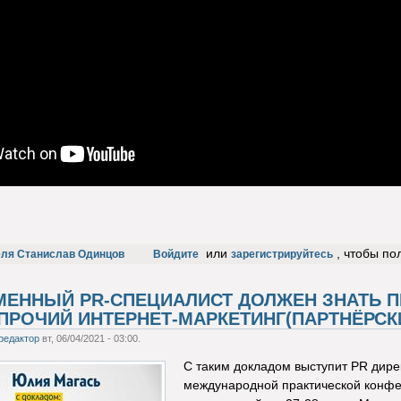
или
, чтобы по
еля Станислав Одинцов
Войдите
зарегистрируйтесь
МЕННЫЙ PR-СПЕЦИАЛИСТ ДОЛЖЕН ЗНАТЬ П
 ПРОЧИЙ ИНТЕРНЕТ-МАРКЕТИНГ(ПАРТНЁРСК
редактор
вт, 06/04/2021 - 03:00.
С таким докладом выступит PR дире
международной практической конф