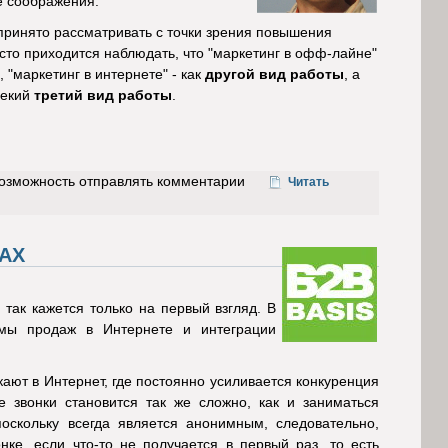
е соображения.
принято рассматривать с точки зрения повышения
асто приходится наблюдать, что "маркетинг в офф-лайне"
, "маркетинг в интернете" - как
другой вид работы
, а
некий
третий вид работы
.
возможность отправлять комментарии
Читать
АХ
ак кажется только на первый взгляд. В
емы продаж в Интернете и интеграции
ют в Интернет, где постоянно усиливается конкуренция
 звонки становится так же сложно, как и заниматься
скольку всегда является анонимным, следовательно,
ке, если что-то не получается в первый раз, то есть