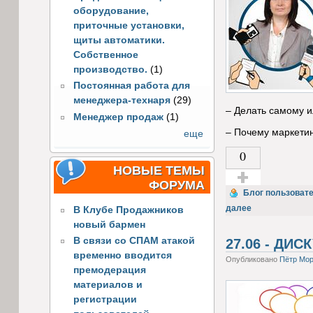
оборудование,
приточные установки,
щиты автоматики.
Собственное
производство.
(1)
Постоянная работа для
менеджера-технаря
(29)
–
Делать самому и
Менеджер продаж
(1)
–
Почему маркетин
еще
0
НОВЫЕ ТЕМЫ
ФОРУМА
Голос за!
Блог пользоват
далее
В Клубе Продажников
новый бармен
В связи со СПАМ атакой
27.06 - ДИ
временно вводится
Опубликовано
Пётр Мор
премодерация
материалов и
регистрации