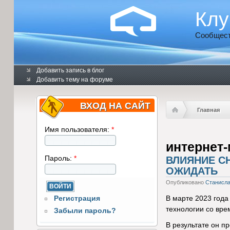
Клу
Сообщест
Добавить запись в блог
Добавить тему на форуме
ВХОД НА САЙТ
Главная
Имя пользователя:
*
интернет-
Пароль:
*
ВЛИЯНИЕ CH
ОЖИДАТЬ
Опубликовано
Станисл
Регистрация
В марте 2023 года
технологии со вре
Забыли пароль?
В результате он п