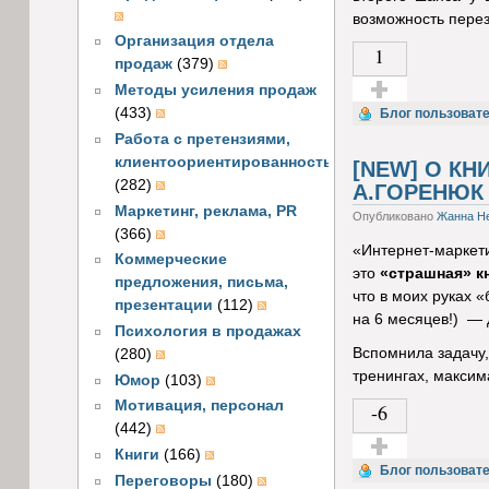
возможность перез
Организация отдела
1
продаж
(379)
Методы усиления продаж
(433)
Голос за!
Блог пользовате
Работа с претензиями,
клиентоориентированность
[NEW] О КН
(282)
А.ГОРЕНЮК
Маркетинг, реклама, PR
Опубликовано
Жанна Н
(366)
«Интернет-маркети
Коммерческие
это
«страшная» кн
предложения, письма,
что в моих руках 
презентации
(112)
на 6 месяцев!) — 
Психология в продажах
Вспомнила задачу,
(280)
тренингах, максим
Юмор
(103)
Мотивация, персонал
-6
(442)
Книги
(166)
Голос за!
Блог пользоват
Переговоры
(180)