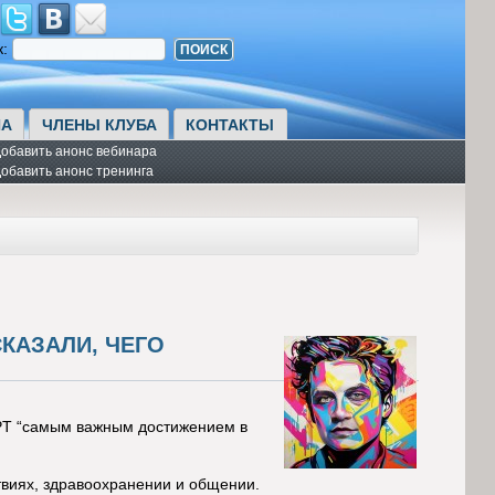
к:
А
ЧЛЕНЫ КЛУБА
КОНТАКТЫ
обавить анонс вебинара
обавить анонс тренинга
СКАЗАЛИ, ЧЕГО
tGPT “самым важным достижением в
твиях, здравоохранении и общении.