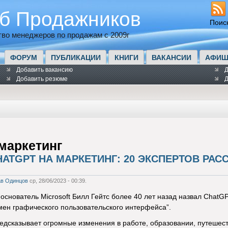
б Продажников
Поис
во менеджеров по продажам с 2009г
ФОРУМ
ПУБЛИКАЦИИ
КНИГИ
ВАКАНСИИ
АФИШ
Добавить вакансию
Д
Добавить резюме
Д
маркетинг
ATGPT НА МАРКЕТИНГ: 20 ЭКСПЕРТОВ РАС
ав Одинцов
ср, 28/06/2023 - 00:39.
 основатель Microsoft Билл Гейтс более 40 лет назад назвал Cha
мен графического пользовательского интерфейса”.
редсказывает огромные изменения в работе, образовании, путешес