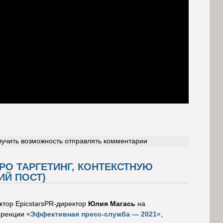
лучить возможность отправлять комментарии
РО ТАРГЕТИНГ, КОНТЕКСТНУЮ
ИЙ ПОСТ)
ктор EpicstarsPR-директор
Юлия Магась
на
еренции
«Эффективная пресс-служба — 2021»
,