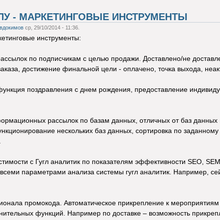
ПУ - МАРКЕТИНГОВЫЕ ИНСТРУМЕНТЫ
вдокимов
ср, 29/10/2014 - 11:36.
кетинговые инструменты:
ассылок по подписчикам с целью продажи. Доставлено/не доставле
заказа, достижение финальной цели - оплачено, точка выхода, неа
функция поздравления с днем рождения, предоставление индивиду
ормационных рассылок по базам данных, отличных от баз данных п
кционирование нескольких баз данных, сортировка по заданному п
.
стимости с Гугл аналитик по показателям эффективности SEO, SEM: 
всеми параметрами анализа системы гугл аналитик. Например, се
ционала промокода. Автоматическое прикрепление к мероприятиям
нительных функций. Например по доставке – возможность прикре