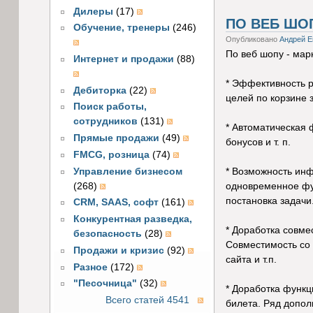
Дилеры
(17)
ПО ВЕБ ШО
Обучение, тренеры
(246)
Опубликовано
Андрей Е
По веб шопу - мар
Интернет и продажи
(88)
* Эффективность р
Дебиторка
(22)
целей по корзине 
Поиск работы,
сотрудников
(131)
* Автоматическая 
Прямые продажи
(49)
бонусов и т. п.
FMCG, розница
(74)
Управление бизнесом
* Возможность инф
(268)
одновременное фун
постановка задачи
CRM, SAAS, софт
(161)
Конкурентная разведка,
* Доработка совме
безопасность
(28)
Совместимость со 
Продажи и кризис
(92)
сайта и т.п.
Разное
(172)
"Песочница"
(32)
* Доработка функ
Всего статей 4541
билета. Ряд допол