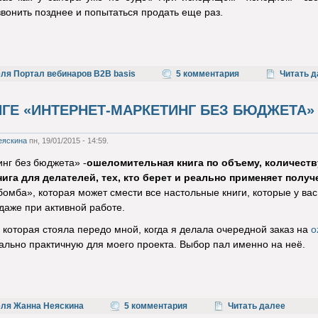
вонить позднее и попытаться продать еще раз.
ля Портал вебинаров B2B basis
5 комментария
Читать д
ИГЕ «ИНТЕРНЕТ-МАРКЕТИНГ БЕЗ БЮДЖЕТА»
еяскина
пн, 19/01/2015 - 14:59.
нг без бюджета» -
ошеломительная книга
по объему, количест
ига для делателей, тех, кто берет и реально применяет полу
«бомба», которая может смести все настольные книги, которые у вас
даже при активной работе.
 которая стояла передо мной, когда я делала очередной заказ на
o
ально практичную для моего проекта. Выбор пал именно на неё.
еля Жанна Неяскина
5 комментария
Читать далее