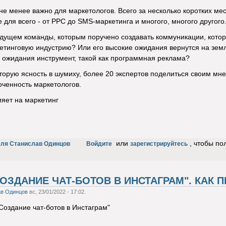
не менее важно для маркетологов. Всего за несколько коротких ме
для всего - от PPC до SMS-маркетинга и многого, многого другого
будущем команды, которым поручено создавать коммуникации, кото
тинговую индустрию? Или его высокие ожидания вернутся на земл
ожидания инструмент, такой как программная реклама?
торую ясность в шумиху, более 20 экспертов поделиться своим мне
ченность маркетологов.
яет на маркетинг
или
, чтобы по
еля Станислав Одинцов
Войдите
зарегистрируйтесь
ОЗДАНИЕ ЧАТ-БОТОВ В ИНСТАГРАМ". КАК 
ав Одинцов
вс, 23/01/2022 - 17:02.
Создание чат-ботов в Инстаграм"